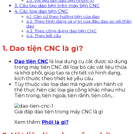
2.3. Vật liệu làm dao tiện nhóm III
3. Cấu tạo dao tiện trên máy tiện CNC
4. Các loại dao tiện CNC
4.1. Căn cứ theo hướng tiện của dao
4.2. Theo hình dáng và vị trí của đấu dao so với thân
dao
4.3. Theo công dụng dao tiện CNC
4.4. Theo kết cấu
1. Dao tiện CNC là gì?
Dao tiện CNC
là loại dụng cụ cắt được sử dụng
trong máy tiện CNC để loại bỏ các vật liệu thừa
ra khỏi phôi, giúp tạo ra chi tiết có hình dạng,
kích thước theo thiết kế yêu cầu.
Tùy thuộc vào loại dao mà người vận hành có
thể thực hiện các loại gia công khác nhau như:
Tiện trong, tiện ngoài, tiện rãnh, tiện côn,…
Giải đáp dao tiện trong máy CNC là gì
Xem thêm:
Phôi là gì?