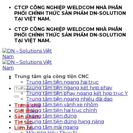
Chuyển
CTCP CÔNG NGHIỆP WELDCOM NHÀ PHÂN
đến
PHỐI CHÍNH THỨC SẢN PHẨM DN-SOLUTION
nội
TẠI VIỆT NAM.
dung
CTCP CÔNG NGHIỆP WELDCOM NHÀ PHÂN
PHỐI CHÍNH THỨC SẢN PHẨM DN-SOLUTION
TẠI VIỆT NAM.
Trung tâm gia công tiện CNC
Trung tâm tiện ngang hai trục
Trung tâm tiện ngang kết hợp phay
Tìm
Trung tâm tiện phay ngang kết hợp trục Y
kiếm:
Trung tâm tiện ngang nhiều đài dao
Trung tâm tiện vành xe nhôm
Trang chủ
Trung tâm tiện hai trục chính
Giới thiệu
Trung tâm tiện đứng
Sản phẩm
Trung tâm tiện đứng hạng nặng
Tin tức
Trung tâm mài ngang
Liên hệ
Máy tiện kiểu Thụy Sĩ