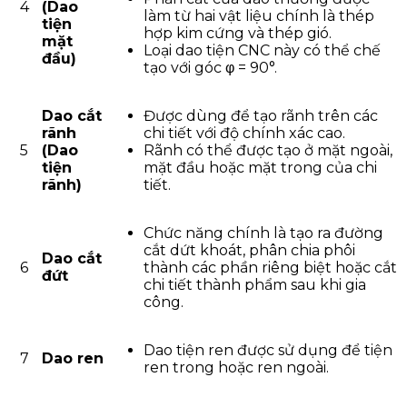
4
(Dao
làm từ hai vật liệu chính là thép
tiện
hợp kim cứng và thép gió.
mặt
Loại dao tiện CNC này có thể chế
đầu)
tạo với góc φ = 90°.
Dao cắt
Được dùng để tạo rãnh trên các
rãnh
chi tiết với độ chính xác cao.
5
(Dao
Rãnh có thể được tạo ở mặt ngoài,
tiện
mặt đầu hoặc mặt trong của chi
rãnh)
tiết.
Chức năng chính là tạo ra đường
cắt dứt khoát, phân chia phôi
Dao cắt
6
thành các phần riêng biệt hoặc cắt
đứt
chi tiết thành phẩm sau khi gia
công.
Dao tiện ren được sử dụng để tiện
7
Dao ren
ren trong hoặc ren ngoài.