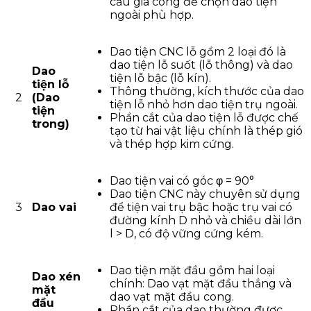
cầu gia công để chọn dao tiện
ngoài phù hợp.
Dao tiện CNC lỗ gồm 2 loại đó là
dao tiện lỗ suốt (lỗ thông) và dao
Dao
tiện lỗ bậc (lỗ kín).
tiện lỗ
Thông thường, kích thước của dao
2
(Dao
tiện lỗ nhỏ hơn dao tiện trụ ngoài.
tiện
Phần cắt của dao tiện lỗ được chế
trong)
tạo từ hai vật liệu chính là thép gió
và thép hợp kim cứng.
Dao tiện vai có góc φ = 90°
Dao tiện CNC này chuyên sử dụng
3
Dao vai
để tiện vai trụ bậc hoặc trụ vai có
đường kính D nhỏ và chiều dài lớn
l > D, có độ vững cứng kém.
Dao tiện mặt đầu gồm hai loại
Dao xén
chính: Dao vạt mặt đầu thẳng và
mặt
dao vạt mặt đầu cong.
đầu
Phần cắt của dao thường được