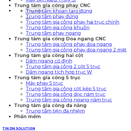
Trung tâm gia công phay CNC
Tìm
Trung tâm khoan taro đứng
kiếm:
Trung tâm phay đứng
Trung tâm gia công phay hai trục chính
Trung tâm gia công khuôn
Trung tâm phay ngang
Trung tâm gia công Doa ngang CNC
Trung tâm gia công phay doa ngang
Trung tâm gia công phay doa ngang 2 mặt
Trung tâm gia công hai cột
Dầm ngang cố định
Trung tâm gia công 2 cột 5 trục
Dầm ngang tích hợp trục W
Trung tâm gia công 5 trục
Máy phay 5 trục
Trung tâm gia công cột kép 5 trục
Trung tâm gia công dọc năm trục
Trung tâm gia công ngang năm trục
Trung tâm gia công đa năng
Trung tâm tiện đa nhiệm
Phần mềm
TIN DN SOLUTION