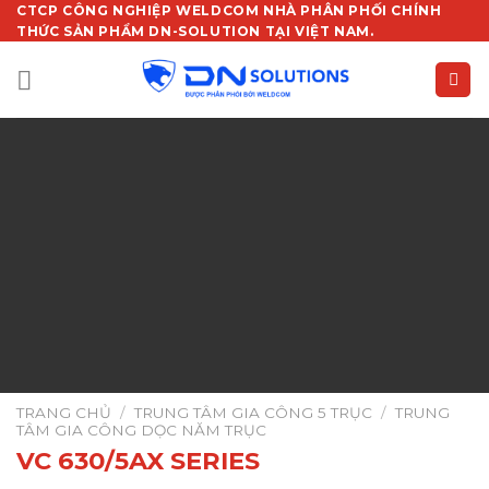
Chuyển
CTCP CÔNG NGHIỆP WELDCOM NHÀ PHÂN PHỐI CHÍNH
THỨC SẢN PHẨM DN-SOLUTION TẠI VIỆT NAM.
đến
nội
dung
TRANG CHỦ
/
TRUNG TÂM GIA CÔNG 5 TRỤC
/
TRUNG
TÂM GIA CÔNG DỌC NĂM TRỤC
VC 630/5AX SERIES