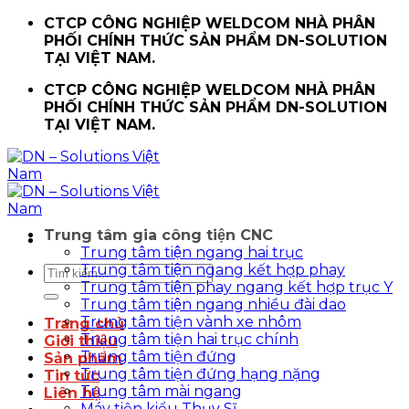
Chuyển
CTCP CÔNG NGHIỆP WELDCOM NHÀ PHÂN
đến
PHỐI CHÍNH THỨC SẢN PHẨM DN-SOLUTION
nội
TẠI VIỆT NAM.
dung
CTCP CÔNG NGHIỆP WELDCOM NHÀ PHÂN
PHỐI CHÍNH THỨC SẢN PHẨM DN-SOLUTION
TẠI VIỆT NAM.
Trung tâm gia công tiện CNC
Trung tâm tiện ngang hai trục
Trung tâm tiện ngang kết hợp phay
Tìm
Trung tâm tiện phay ngang kết hợp trục Y
kiếm:
Trung tâm tiện ngang nhiều đài dao
Trung tâm tiện vành xe nhôm
Trang chủ
Trung tâm tiện hai trục chính
Giới thiệu
Trung tâm tiện đứng
Sản phẩm
Trung tâm tiện đứng hạng nặng
Tin tức
Trung tâm mài ngang
Liên hệ
Máy tiện kiểu Thụy Sĩ