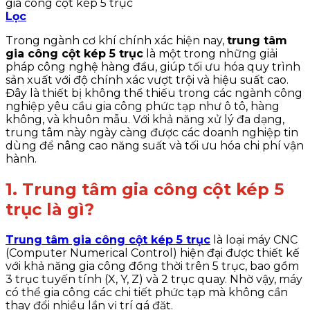
gia công cột kép 5 trục
Lọc
Trong ngành cơ khí chính xác hiện nay,
trung tâm
gia công cột kép 5 trục
là một trong những giải
pháp công nghệ hàng đầu, giúp tối ưu hóa quy trình
sản xuất với độ chính xác vượt trội và hiệu suất cao.
Đây là thiết bị không thể thiếu trong các ngành công
nghiệp yêu cầu gia công phức tạp như ô tô, hàng
không, và khuôn mẫu. Với khả năng xử lý đa dạng,
trung tâm này ngày càng được các doanh nghiệp tin
dùng để nâng cao năng suất và tối ưu hóa chi phí vận
hành.
1. Trung tâm gia công cột kép 5
trục là gì?
Trung tâm gia công cột kép 5 trục
là loại máy CNC
(Computer Numerical Control) hiện đại được thiết kế
với khả năng gia công đồng thời trên 5 trục, bao gồm
3 trục tuyến tính (X, Y, Z) và 2 trục quay. Nhờ vậy, máy
có thể gia công các chi tiết phức tạp mà không cần
thay đổi nhiều lần vị trí gá đặt.