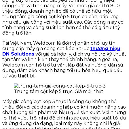
động tùy thuộc vào các yếu tố như thương hiệu,
công suất và tính năng máy. Với mức giá chỉ từ 800
triệu đồng, doanh nghiệp đã có thể sở hữu một
trung tâm gia công cột kép 5 trục cơ bản, đáp ứng
nhu cầu gia công với hiệu suất cao. Các dòng máy có
tính năng và công suất lớn hơn có thể có giá từ 1 tỷ
đồng trở lên.
Tại Việt Nam, Weldcom là đơn vị phân phối uy tín,
cung cấp máy gia công cột kép 5 trục
thương hiệu
DN Solutions
với giá cả hợp lý, dịch vụ hỗ trợ kỹ thuật
tận tâm và linh kiện thay thế chính hãng. Ngoài ra,
Weldcom còn hỗ trợ tư vấn, lắp đặt và hướng dẫn sử
dụng, đảm bảo khách hàng tối ưu hóa hiệu quả đầu
tư vào thiết bị.
Trung tâm cột kép 5 trục: Giá mới nhất
Máy gia công cột kép 5 trục là công cụ không thể
thiếu đối với các doanh nghiệp cơ khí muốn nâng cao
chất lượng sản phẩm và hiệu quả sản xuất. Với những
lợi thế vượt trội như độ chính xác cao, hiệu suất tối ưu
và ứng dụng đa dạng, loại máy này không chỉ là giải
pháp công nghệ tiên tiến mà còn là nền tảng vững