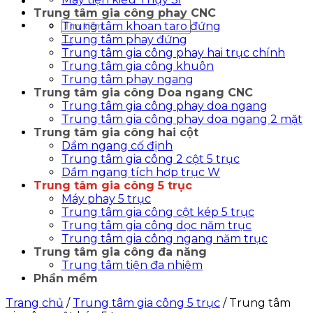
Trung tâm gia công phay CNC
Tìm
Trung tâm khoan taro đứng
kiếm:
Trung tâm phay đứng
Trung tâm gia công phay hai trục chính
Trung tâm gia công khuôn
Trung tâm phay ngang
Trung tâm gia công Doa ngang CNC
Trung tâm gia công phay doa ngang
Trung tâm gia công phay doa ngang 2 mặt
Trung tâm gia công hai cột
Dầm ngang cố định
Trung tâm gia công 2 cột 5 trục
Dầm ngang tích hợp trục W
Trung tâm gia công 5 trục
Máy phay 5 trục
Trung tâm gia công cột kép 5 trục
Trung tâm gia công dọc năm trục
Trung tâm gia công ngang năm trục
Trung tâm gia công đa năng
Trung tâm tiện đa nhiệm
Phần mềm
Trang chủ
/
Trung tâm gia công 5 trục
/
Trung tâm