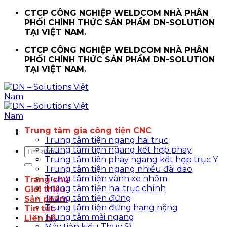
Chuyển
CTCP CÔNG NGHIỆP WELDCOM NHÀ PHÂN
đến
PHỐI CHÍNH THỨC SẢN PHẨM DN-SOLUTION
nội
TẠI VIỆT NAM.
dung
CTCP CÔNG NGHIỆP WELDCOM NHÀ PHÂN
PHỐI CHÍNH THỨC SẢN PHẨM DN-SOLUTION
TẠI VIỆT NAM.
Trung tâm gia công tiện CNC
Trung tâm tiện ngang hai trục
Trung tâm tiện ngang kết hợp phay
Tìm
Trung tâm tiện phay ngang kết hợp trục Y
kiếm:
Trung tâm tiện ngang nhiều đài dao
Trung tâm tiện vành xe nhôm
Trang chủ
Trung tâm tiện hai trục chính
Giới thiệu
Trung tâm tiện đứng
Sản phẩm
Trung tâm tiện đứng hạng nặng
Tin tức
Trung tâm mài ngang
Liên hệ
Máy tiện kiểu Thụy Sĩ