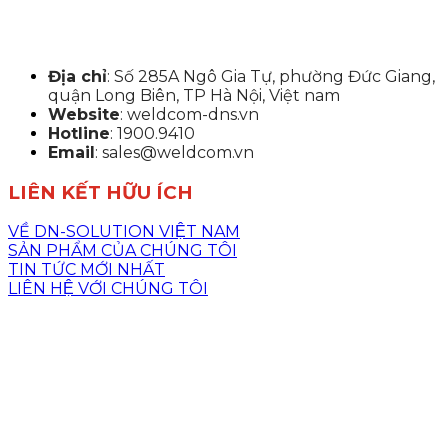
Địa chỉ
: Số 285A Ngô Gia Tự, phường Đức Giang,
quận Long Biên, TP Hà Nội, Việt nam
Website
: weldcom-dns.vn
Hotline
: 1900.9410
Email
: sales@weldcom.vn
LIÊN KẾT HỮU ÍCH
VỀ DN-SOLUTION VIỆT NAM
SẢN PHẨM CỦA CHÚNG TÔI
TIN TỨC MỚI NHẤT
LIÊN HỆ VỚI CHÚNG TÔI