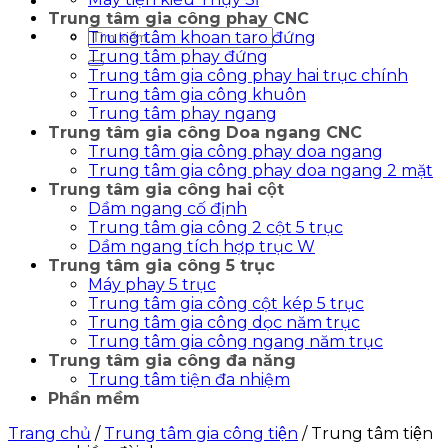
Trung tâm gia công phay CNC
Tìm
Trung tâm khoan taro đứng
kiếm:
Trung tâm phay đứng
Trung tâm gia công phay hai trục chính
Trung tâm gia công khuôn
Trung tâm phay ngang
Trung tâm gia công Doa ngang CNC
Trung tâm gia công phay doa ngang
Trung tâm gia công phay doa ngang 2 mặt
Trung tâm gia công hai cột
Dầm ngang cố định
Trung tâm gia công 2 cột 5 trục
Dầm ngang tích hợp trục W
Trung tâm gia công 5 trục
Máy phay 5 trục
Trung tâm gia công cột kép 5 trục
Trung tâm gia công dọc năm trục
Trung tâm gia công ngang năm trục
Trung tâm gia công đa năng
Trung tâm tiện đa nhiệm
Phần mềm
Trang chủ
/
Trung tâm gia công tiện
/
Trung tâm tiện