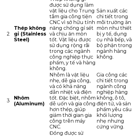
được sử dụng làm
vật liệu cho Trung
Sản xuất các
tâm gia công tiện
chi tiết trong
CNC vì sở hữu tính
môi trường ăn
Thép không
năng chống gỉ sét
mòn như thiết
2
gỉ (Stainless
và chịu ăn mòn
bị y tế, dụng
Steel)
tốt. Vật liệu được
cụ nhà bếp, và
sử dụng rộng rãi
bộ phận trong
trong các ngành
ngành hàng
công nghiệp thực
không.
phẩm, y tế và hàng
không.
Nhôm là vật liệu
Gia công các
nhẹ, dễ gia công,
chi tiết trong
và có khả năng
ngành công
dẫn nhiệt và điện
nghiệp hàng
Nhôm
tốt. Đặc biệt, nhôm
không, ô tô,
3
(Aluminum)
dễ uốn và gia công
điện tử, và sản
hơn thép, giúp
phẩm yêu cầu
giảm thời gian gia
khối lượng
công trên máy
nhẹ nhưng
CNC.
cứng vững.
Đồng được sử