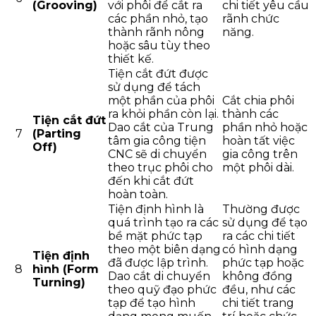
(Grooving)
với phôi để cắt ra
chi tiết yêu cầu
các phần nhỏ, tạo
rãnh chức
thành rãnh nông
năng.
hoặc sâu tùy theo
thiết kế.
Tiện cắt đứt được
sử dụng để tách
một phần của phôi
Cắt chia phôi
ra khỏi phần còn lại.
thành các
Tiện cắt đứt
Dao cắt của Trung
phần nhỏ hoặc
7
(Parting
tâm gia công tiện
hoàn tất việc
Off)
CNC sẽ di chuyển
gia công trên
theo trục phôi cho
một phôi dài.
đến khi cắt đứt
hoàn toàn.
Tiện định hình là
Thường được
quá trình tạo ra các
sử dụng để tạo
bề mặt phức tạp
ra các chi tiết
theo một biên dạng
có hình dạng
Tiện định
đã được lập trình.
phức tạp hoặc
8
hình (Form
Dao cắt di chuyển
không đồng
Turning)
theo quỹ đạo phức
đều, như các
tạp để tạo hình
chi tiết trang