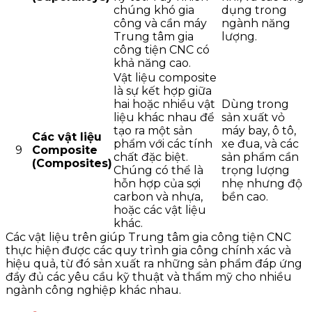
chúng khó gia
dụng trong
công và cần máy
ngành năng
Trung tâm gia
lượng.
công tiện CNC có
khả năng cao.
Vật liệu composite
là sự kết hợp giữa
hai hoặc nhiều vật
Dùng trong
liệu khác nhau để
sản xuất vỏ
tạo ra một sản
máy bay, ô tô,
Các vật liệu
phẩm với các tính
xe đua, và các
9
Composite
chất đặc biệt.
sản phẩm cần
(Composites)
Chúng có thể là
trọng lượng
hỗn hợp của sợi
nhẹ nhưng độ
carbon và nhựa,
bền cao.
hoặc các vật liệu
khác.
Các vật liệu trên giúp Trung tâm gia công tiện CNC
thực hiện được các quy trình gia công chính xác và
hiệu quả, từ đó sản xuất ra những sản phẩm đáp ứng
đầy đủ các yêu cầu kỹ thuật và thẩm mỹ cho nhiều
ngành công nghiệp khác nhau.