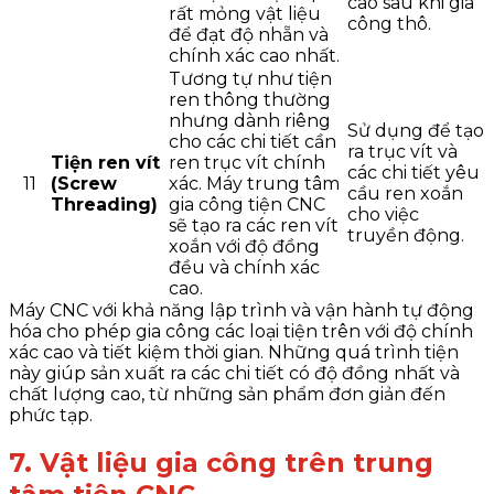
cao sau khi gia
rất mỏng vật liệu
công thô.
để đạt độ nhẵn và
chính xác cao nhất.
Tương tự như tiện
ren thông thường
nhưng dành riêng
Sử dụng để tạo
cho các chi tiết cần
ra trục vít và
Tiện ren vít
ren trục vít chính
các chi tiết yêu
11
(Screw
xác. Máy trung tâm
cầu ren xoắn
Threading)
gia công tiện CNC
cho việc
sẽ tạo ra các ren vít
truyền động.
xoắn với độ đồng
đều và chính xác
cao.
Máy CNC với khả năng lập trình và vận hành tự động
hóa cho phép gia công các loại tiện trên với độ chính
xác cao và tiết kiệm thời gian. Những quá trình tiện
này giúp sản xuất ra các chi tiết có độ đồng nhất và
chất lượng cao, từ những sản phẩm đơn giản đến
phức tạp.
7. Vật liệu gia công trên trung