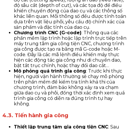
độ sâu cắt (depth of cut), và các tọa độ để điều
khiển chuyển động của dao cụ và các thông số
khác liên quan. Mỗi thông số đều được tính toán
dựa trên vật liệu phôi, yêu cầu độ chính xác của
sản phẩm và đặc tính của dao cụ.
Chương trình CNC (G-code)
: Thông qua các
phần mềm lập trình hoặc lập trình trực tiếp trên
máy trung tâm gia công tiện CNC, chương trình
gia công được tạo ra bằng mã G-code hoặc M-
code. Đây là các mã lệnh điều khiển máy thực
hiện các động tác gia công như di chuyển dao,
bật tắt trục chính, hoặc thay đổi dao cắt…
Mô phỏng quá trình gia công
: Trước khi thực
hiện, người vận hành thường sẽ chạy mô phỏng
trên phần mềm để kiểm tra tính khả thi của
chương trình, đảm bảo không xảy ra va chạm
giữa dao cụ và phôi, đồng thời xác định xem quá
trình gia công có diễn ra đúng trình tự hay
không.
4.3. Tiến hành gia công
Thiết lập trung tâm gia công tiện CNC
: Sau