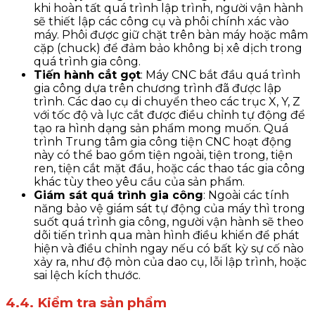
khi hoàn tất quá trình lập trình, người vận hành
sẽ thiết lập các công cụ và phôi chính xác vào
máy. Phôi được giữ chặt trên bàn máy hoặc mâm
cặp (chuck) để đảm bảo không bị xê dịch trong
quá trình gia công.
Tiến hành cắt gọt
: Máy CNC bắt đầu quá trình
gia công dựa trên chương trình đã được lập
trình. Các dao cụ di chuyển theo các trục X, Y, Z
với tốc độ và lực cắt được điều chỉnh tự động để
tạo ra hình dạng sản phẩm mong muốn. Quá
trình Trung tâm gia công tiện CNC hoạt động
này có thể bao gồm tiện ngoài, tiện trong, tiện
ren, tiện cắt mặt đầu, hoặc các thao tác gia công
khác tùy theo yêu cầu của sản phẩm.
Giám sát quá trình gia công
: Ngoài các tính
năng bảo vệ giám sát tự động của máy thì trong
suốt quá trình gia công, người vận hành sẽ theo
dõi tiến trình qua màn hình điều khiển để phát
hiện và điều chỉnh ngay nếu có bất kỳ sự cố nào
xảy ra, như độ mòn của dao cụ, lỗi lập trình, hoặc
sai lệch kích thước.
4.4. Kiểm tra sản phẩm