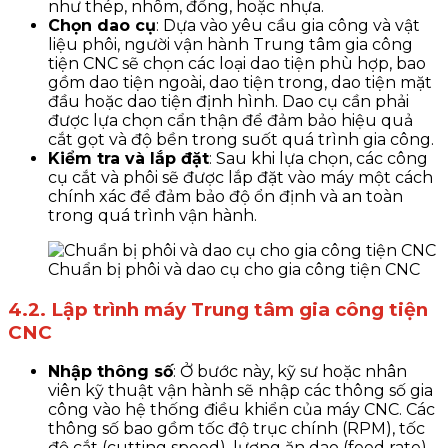
như thép, nhôm, đồng, hoặc nhựa.
Chọn dao cụ
: Dựa vào yêu cầu gia công và vật
liệu phôi, người vận hành Trung tâm gia công
tiện CNC sẽ chọn các loại dao tiện phù hợp, bao
gồm dao tiện ngoài, dao tiện trong, dao tiện mặt
đầu hoặc dao tiện định hình. Dao cụ cần phải
được lựa chọn cẩn thận để đảm bảo hiệu quả
cắt gọt và độ bền trong suốt quá trình gia công.
Kiểm tra và lắp đặt
: Sau khi lựa chọn, các công
cụ cắt và phôi sẽ được lắp đặt vào máy một cách
chính xác để đảm bảo độ ổn định và an toàn
trong quá trình vận hành.
Chuẩn bị phôi và dao cụ cho gia công tiện CNC
4.2. Lập trình máy Trung tâm gia công tiện
CNC
Nhập thông số
: Ở bước này, kỹ sư hoặc nhân
viên kỹ thuật vận hành sẽ nhập các thông số gia
công vào hệ thống điều khiển của máy CNC. Các
thông số bao gồm tốc độ trục chính (RPM), tốc
độ cắt (cutting speed), lượng ăn dao (feed rate),