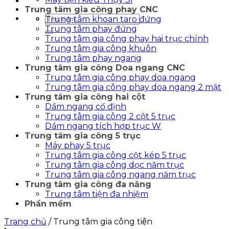
Trung tâm gia công phay CNC
Tìm
Trung tâm khoan taro đứng
kiếm:
Trung tâm phay đứng
Trung tâm gia công phay hai trục chính
Trung tâm gia công khuôn
Trung tâm phay ngang
Trung tâm gia công Doa ngang CNC
Trung tâm gia công phay doa ngang
Trung tâm gia công phay doa ngang 2 mặt
Trung tâm gia công hai cột
Dầm ngang cố định
Trung tâm gia công 2 cột 5 trục
Dầm ngang tích hợp trục W
Trung tâm gia công 5 trục
Máy phay 5 trục
Trung tâm gia công cột kép 5 trục
Trung tâm gia công dọc năm trục
Trung tâm gia công ngang năm trục
Trung tâm gia công đa năng
Trung tâm tiện đa nhiệm
Phần mềm
Trang chủ
/
Trung tâm gia công tiện