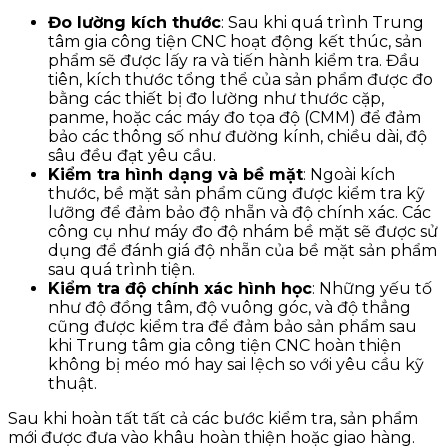
Đo lường kích thước
: Sau khi quá trình Trung
tâm gia công tiện CNC hoạt động kết thúc, sản
phẩm sẽ được lấy ra và tiến hành kiểm tra. Đầu
tiên, kích thước tổng thể của sản phẩm được đo
bằng các thiết bị đo lường như thước cặp,
panme, hoặc các máy đo tọa độ (CMM) để đảm
bảo các thông số như đường kính, chiều dài, độ
sâu đều đạt yêu cầu.
Kiểm tra hình dạng và bề mặt
: Ngoài kích
thước, bề mặt sản phẩm cũng được kiểm tra kỹ
lưỡng để đảm bảo độ nhẵn và độ chính xác. Các
công cụ như máy đo độ nhám bề mặt sẽ được sử
dụng để đánh giá độ nhẵn của bề mặt sản phẩm
sau quá trình tiện.
Kiểm tra độ chính xác hình học
: Những yếu tố
như độ đồng tâm, độ vuông góc, và độ thẳng
cũng được kiểm tra để đảm bảo sản phẩm sau
khi Trung tâm gia công tiện CNC hoàn thiện
không bị méo mó hay sai lệch so với yêu cầu kỹ
thuật.
Sau khi hoàn tất tất cả các bước kiểm tra, sản phẩm
mới được đưa vào khâu hoàn thiện hoặc giao hàng.