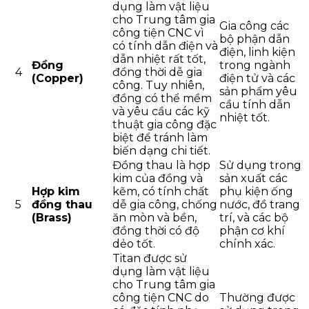
dụng làm vật liệu
cho Trung tâm gia
Gia công các
công tiện CNC vì
bộ phận dẫn
có tính dẫn điện và
điện, linh kiện
dẫn nhiệt rất tốt,
Đồng
trong ngành
4
đồng thời dễ gia
(Copper)
điện tử và các
công. Tuy nhiên,
sản phẩm yêu
đồng có thể mềm
cầu tính dẫn
và yêu cầu các kỹ
nhiệt tốt.
thuật gia công đặc
biệt để tránh làm
biến dạng chi tiết.
Đồng thau là hợp
Sử dụng trong
kim của đồng và
sản xuất các
Hợp kim
kẽm, có tính chất
phụ kiện ống
5
đồng thau
dễ gia công, chống
nước, đồ trang
(Brass)
ăn mòn và bền,
trí, và các bộ
đồng thời có độ
phận cơ khí
dẻo tốt.
chính xác.
Titan được sử
dụng làm vật liệu
cho Trung tâm gia
công tiện CNC do
Thường được