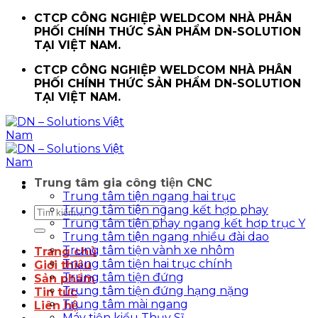
Chuyển
CTCP CÔNG NGHIỆP WELDCOM NHÀ PHÂN
đến
PHỐI CHÍNH THỨC SẢN PHẨM DN-SOLUTION
nội
TẠI VIỆT NAM.
dung
CTCP CÔNG NGHIỆP WELDCOM NHÀ PHÂN
PHỐI CHÍNH THỨC SẢN PHẨM DN-SOLUTION
TẠI VIỆT NAM.
Trung tâm gia công tiện CNC
Trung tâm tiện ngang hai trục
Trung tâm tiện ngang kết hợp phay
Tìm
Trung tâm tiện phay ngang kết hợp trục Y
kiếm:
Trung tâm tiện ngang nhiều đài dao
Trung tâm tiện vành xe nhôm
Trang chủ
Trung tâm tiện hai trục chính
Giới thiệu
Trung tâm tiện đứng
Sản phẩm
Trung tâm tiện đứng hạng nặng
Tin tức
Trung tâm mài ngang
Liên hệ
Máy tiện kiểu Thụy Sĩ