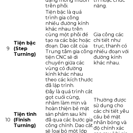
dạng mong muốn
trí hoặc chức
trên phôi.
năng.
Tiện bậc là quá
trình gia công
nhiều đường kính
khác nhau trên
cùng một phôi để
Gia công các
tạo ra các bậc hoặc
chi tiết như
Tiện bậc
đoạn. Dao cắt của
trục, thanh có
9
(Step
Trung tâm gia công
nhiều đoạn với
Turning)
tiện CNC sẽ di
đường kính
chuyển giữa các
khác nhau.
vùng có đường
kính khác nhau
theo các kích thước
đã lập trình.
Đây là quá trình cắt
gọt cuối cùng,
Thường được
nhằm làm mịn và
sử dụng cho
hoàn thiện bề mặt
các chi tiết yêu
Tiện tinh
sản phẩm sau khi
cầu bề mặt
10
(Finish
đã qua các bước gia
nhẵn bóng và
Turning)
công chính. Dao cắt
độ chính xác
sẽ loại bỏ một lớp