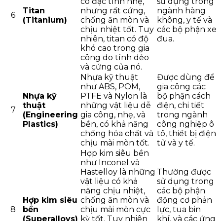
có đặc tính nhẹ,
sử dụng trong
Titan
nhưng rất cứng,
ngành hàng
6
(Titanium)
chống ăn mòn và
không, y tế và
chịu nhiệt tốt. Tuy
các bộ phận xe
nhiên, titan có độ
đua.
khó cao trong gia
công do tính dẻo
và cứng của nó.
Nhựa kỹ thuật
Được dùng để
như ABS, POM,
gia công các
Nhựa kỹ
PTFE và Nylon là
bộ phận cách
thuật
những vật liệu dễ
điện, chi tiết
7
(Engineering
gia công, nhẹ, và
trong ngành
Plastics)
bền, có khả năng
công nghiệp ô
chống hóa chất và
tô, thiết bị điện
chịu mài mòn tốt.
tử và y tế.
Hợp kim siêu bền
như Inconel và
Hastelloy là những
Thường được
vật liệu có khả
sử dụng trong
năng chịu nhiệt,
các bộ phận
Hợp kim siêu
chống ăn mòn và
động cơ phản
8
bền
chịu mài mòn cực
lực, tua bin
(Superalloys)
kỳ tốt. Tuy nhiên
khí, và các ứng