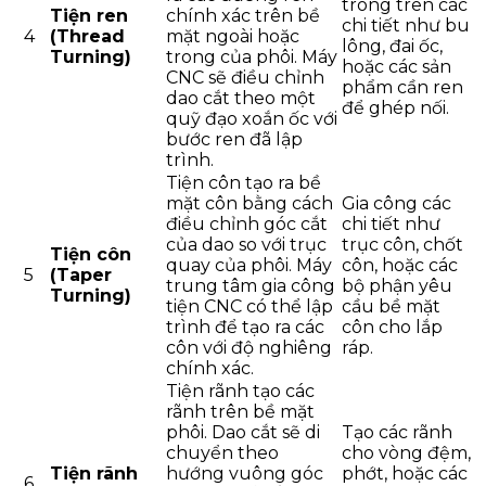
trong trên các
Tiện ren
chính xác trên bề
chi tiết như bu
4
(Thread
mặt ngoài hoặc
lông, đai ốc,
Turning)
trong của phôi. Máy
hoặc các sản
CNC sẽ điều chỉnh
phẩm cần ren
dao cắt theo một
để ghép nối.
quỹ đạo xoắn ốc với
bước ren đã lập
trình.
Tiện côn tạo ra bề
mặt côn bằng cách
Gia công các
điều chỉnh góc cắt
chi tiết như
của dao so với trục
trục côn, chốt
Tiện côn
quay của phôi. Máy
côn, hoặc các
5
(Taper
trung tâm gia công
bộ phận yêu
Turning)
tiện CNC có thể lập
cầu bề mặt
trình để tạo ra các
côn cho lắp
côn với độ nghiêng
ráp.
chính xác.
Tiện rãnh tạo các
rãnh trên bề mặt
phôi. Dao cắt sẽ di
Tạo các rãnh
chuyển theo
cho vòng đệm,
Tiện rãnh
hướng vuông góc
phớt, hoặc các
6