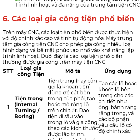
Tính linh hoạt và đa năng của trung tâm tiện CNC
6. Các loại gia công tiện phổ biến
Trên máy CNC, các loại tiện phổ biến được thực hiện
với độ chính xác cao và tính tự động hóa. Máy trung
tâm gia công tiện CNC cho phép gia công nhiều loại
hình dạng và bề mặt phức tạp nhờ vào khả năng lập
trình linh hoạt. Dưới đây là các loại tiện phổ biến
thường được gia công trên máy tiện CNC
Loại gia
STT
Mô tả
Ứng dụng
công Tiện
Tiện trong (hay còn
Tạo các lỗ hoặc
gọi là khoan tiện)
khoét lỗ bên
dùng để cắt bên
trong cho các
Tiện trong
trong của phôi, tạo
chi tiết như
(Internal
hoặc mở rộng lỗ
1
ống, bánh răng
Turning /
trên chi tiết. Dao
răng trong, và
Boring)
tiện đi sâu vào
các bộ phận
trong lỗ và gia công
yêu cầu lỗ có
theo các kích thước
độ chính xác.
được lập trình.