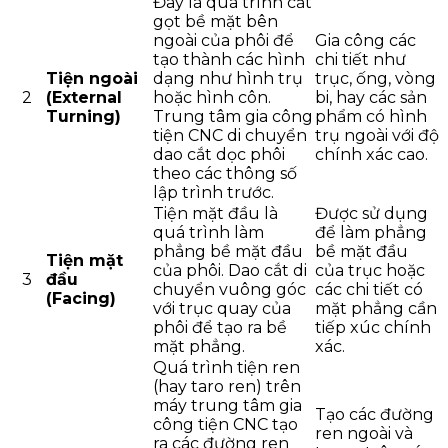
Đây là quá trình cắt
gọt bề mặt bên
ngoài của phôi để
Gia công các
tạo thành các hình
chi tiết như
Tiện ngoài
dạng như hình trụ
trục, ống, vòng
2
(External
hoặc hình côn.
bi, hay các sản
Turning)
Trung tâm gia công
phẩm có hình
tiện CNC di chuyển
trụ ngoài với độ
dao cắt dọc phôi
chính xác cao.
theo các thông số
lập trình trước.
Tiện mặt đầu là
Được sử dụng
quá trình làm
để làm phẳng
phẳng bề mặt đầu
bề mặt đầu
Tiện mặt
của phôi. Dao cắt di
của trục hoặc
3
đầu
chuyển vuông góc
các chi tiết có
(Facing)
với trục quay của
mặt phẳng cần
phôi để tạo ra bề
tiếp xúc chính
mặt phẳng.
xác.
Quá trình tiện ren
(hay taro ren) trên
máy trung tâm gia
Tạo các đường
công tiện CNC tạo
ren ngoài và
ra các đường ren