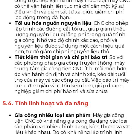
công trực tiếp vận hành máy móc. Một máy CNC
có thể vận hành liên tục mà chỉ cần một kỹ sư
điều khiển và giám sát từ xa, giúp giảm chi phí
lao động trong dài hạn.
Tối ưu hóa nguồn nguyên liệu
: CNC cho phép
lập trình các đường cắt tối ưu, giúp giảm thiểu
lượng nguyên liệu bị lãng phí trong quá trình
gia công. Nhờ vào độ chính xác cao, phôi và
nguyên liệu được sử dụng một cách hiệu quả
hơn, từ đó giảm chi phí nguyên liệu thô.
Tiết kiệm thời gian và chi phí bảo trì
: So với
các phương pháp gia công truyền thống, máy
trung tâm gia công tiện CNC ít bị mài mòn hơn
do vận hành ổn định và chính xác, kéo dài tuổi
thọ của máy và các công cụ cắt. Việc bảo trì máy
cũng đơn giản và ít tốn kém hơn, giúp doanh
nghiệp giảm chi phí bảo trì và sửa chữa.
5.4. Tính linh hoạt và đa năng
Gia công nhiều loại sản phẩm
: Máy gia công
tiện CNC có khả năng gia công đa dạng các loại
sản phẩm với nhiều hình dạng, kích thước và vật
liệu khác nhau. Do có khả năng lập trình linh