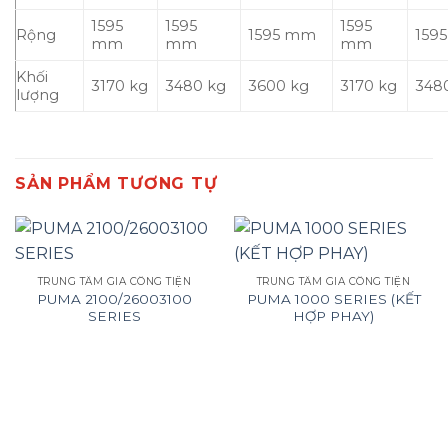
1595
1595
1595
Rộng
1595 mm
159
mm
mm
mm
Khối
3170 kg
3480 kg
3600 kg
3170 kg
348
lượng
SẢN PHẨM TƯƠNG TỰ
TRUNG TÂM GIA CÔNG TIỆN
TRUNG TÂM GIA CÔNG TIỆN
PUMA 2100/26003100
PUMA 1000 SERIES (KẾT
SERIES
HỢP PHAY)