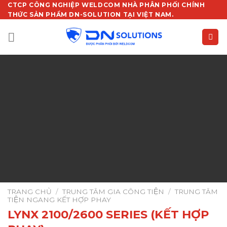
Chuyển
CTCP CÔNG NGHIỆP WELDCOM NHÀ PHÂN PHỐI CHÍNH
THỨC SẢN PHẨM DN-SOLUTION TẠI VIỆT NAM.
đến
nội
dung
TRANG CHỦ
/
TRUNG TÂM GIA CÔNG TIỆN
/
TRUNG TÂM
TIỆN NGANG KẾT HỢP PHAY
LYNX 2100/2600 SERIES (KẾT HỢP