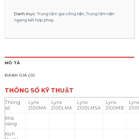
Danh mục:
Trung tâm gia công tiện
,
Trung tâm tiện
ngang kết hợp phay
MÔ TẢ
ĐÁNH GIÁ (0)
THÔNG SỐ KỸ THUẬT
Thông
Lynx
Lynx
Lynx
Lynx
Lyn
số
2100MA
2100LMA
2100LMSA
2100MB
210
Khả
năng
Kích