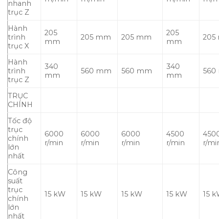
nhanh
trục Z
Hành
205
205
trình
205 mm
205 mm
205
mm
mm
trục X
Hành
340
340
trình
560 mm
560 mm
560
mm
mm
trục Z
TRỤC
CHÍNH
Tốc độ
trục
6000
6000
6000
4500
450
chính
r/min
r/min
r/min
r/min
r/mi
lớn
nhất
Công
suất
trục
15 kW
15 kW
15 kW
15 kW
15 
chính
lớn
nhất