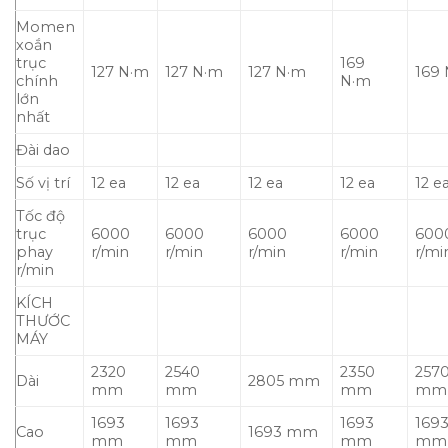
Momen
xoắn
trục
169
127 N·m
127 N·m
127 N·m
169
chính
N·m
lớn
nhất
Đài dao
Số vị trí
12 ea
12 ea
12 ea
12 ea
12 e
Tốc độ
trục
6000
6000
6000
6000
600
phay
r/min
r/min
r/min
r/min
r/mi
r/min
KÍCH
THƯỚC
MÁY
2320
2540
2350
257
Dài
2805 mm
mm
mm
mm
mm
1693
1693
1693
169
Cao
1693 mm
mm
mm
mm
mm