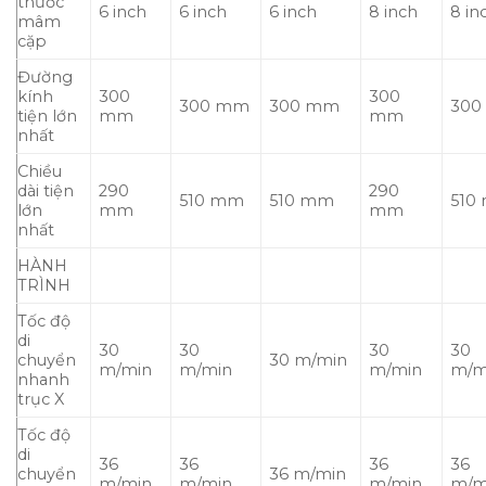
thước
6 inch
6 inch
6 inch
8 inch
8 in
mâm
cặp
Đường
kính
300
300
300 mm
300 mm
300
tiện lớn
mm
mm
nhất
Chiều
dài tiện
290
290
510 mm
510 mm
510
lớn
mm
mm
nhất
HÀNH
TRÌNH
Tốc độ
di
30
30
30
30
chuyển
30 m/min
m/min
m/min
m/min
m/m
nhanh
trục X
Tốc độ
di
36
36
36
36
chuyển
36 m/min
m/min
m/min
m/min
m/m