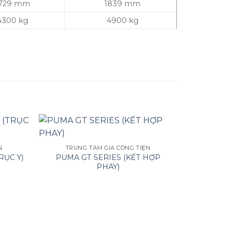
729 mm
1839 mm
4300 kg
4900 kg
TRUN
LYNX 
N
TRUNG TÂM GIA CÔNG TIỆN
PUMA GT SERIES (KẾT HỢP
ỤC Y)
PHAY)