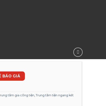
̣ BÁO GIÁ
rung tâm gia công tiện
,
Trung tâm tiện ngang kết