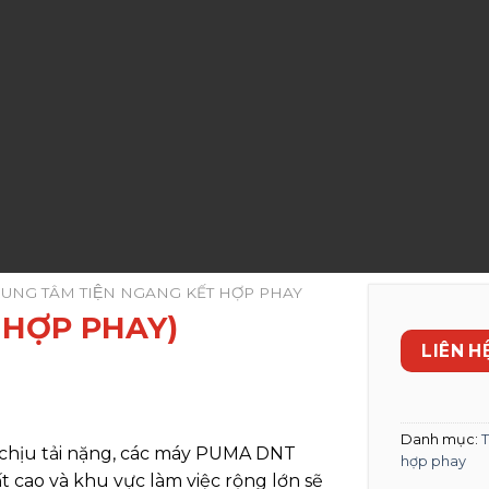
RUNG TÂM TIỆN NGANG KẾT HỢP PHAY
 HỢP PHAY)
LIÊN HÊ
Danh mục:
T
chịu tải nặng, các máy PUMA DNT
hợp phay
ất cao và khu vực làm việc rộng lớn sẽ