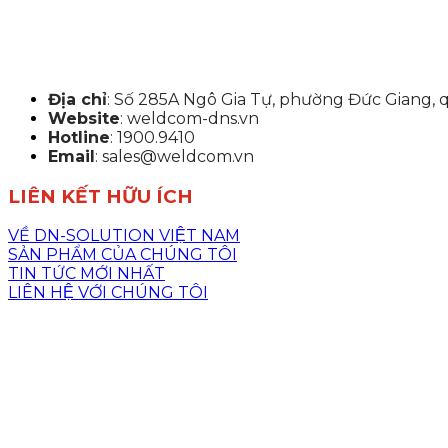
Địa chỉ
: Số 285A Ngô Gia Tự, phường Đức Giang, 
Website
: weldcom-dns.vn
Hotline
: 1900.9410
Email
: sales@weldcom.vn
LIÊN KẾT HỮU ÍCH
VỀ DN-SOLUTION VIỆT NAM
SẢN PHẨM CỦA CHÚNG TÔI
TIN TỨC MỚI NHẤT
LIÊN HỆ VỚI CHÚNG TÔI