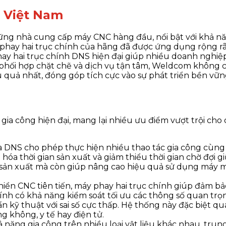
i Việt Nam
ững nhà cung cấp máy CNC hàng đầu, nổi bật với khả nă
 phay hai trục chính của hãng đã được ứng dụng rộng rãi
 phay hai trục chính DNS hiện đại giúp nhiều doanh nghi
sự phối hợp chặt chẽ và dịch vụ tận tâm, Weldcom khôn
u quả nhất, đóng góp tích cực vào sự phát triển bền vữ
 gia công hiện đại, mang lại nhiều ưu điểm vượt trội cho
a DNS cho phép thực hiện nhiều thao tác gia công cùng 
hóa thời gian sản xuất và giảm thiểu thời gian chờ đợi g
ộ sản xuất mà còn giúp nâng cao hiệu quả sử dụng máy m
hiển CNC tiên tiến, máy phay hai trục chính giúp đảm bả
hính có khả năng kiểm soát tối ưu các thông số quan trọ
uẩn kỹ thuật với sai số cực thấp. Hệ thống này đặc biệt
g không, y tế hay điện tử.
hả năng gia công trên nhiều loại vật liệu khác nhau, tru