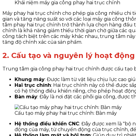
Khái niệm máy gia công phay hai trục chính
Máy phay hai trục chính cho phép gia công nhiều chi tiế
gian và tăng năng suất so với các loại máy gia công t
tâm phay hai trục chính trở thành lựa chọn hàng đầu t
chính là khả năng giảm thiểu thời gian chờ giữa các quá
công tách biệt trên các máy khác nhau, trung tâm này 
tăng độ chính xác của sản phẩm.
2. Cấu tạo và nguyên lý hoạt động
Trung tâm gia công phay hai trục chính được cấu tạo b
Khung máy
: Được làm từ vật liệu chịu lực cao g
Hai trục chính
: Hai trục chính này có thể được s
có hệ thống điều khiển riêng, cho phép hoạt độn
Bàn máy
: Đây là nơi đặt các phôi gia công, được t
Cấu tạo máy phay hai trục chính: Bàn máy
Hệ thống điều khiển CNC
: Đây được xem là "bộ 
động của máy, từ chuyển động của trục chính, đến
Hệ thống làm mát và bôi trơn
: Giúp duy trì nhi