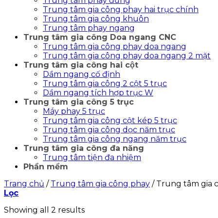
Trung tâm phay đứng
Trung tâm gia công phay hai trục chính
Trung tâm gia công khuôn
Trung tâm phay ngang
Trung tâm gia công Doa ngang CNC
Trung tâm gia công phay doa ngang
Trung tâm gia công phay doa ngang 2 mặt
Trung tâm gia công hai cột
Dầm ngang cố định
Trung tâm gia công 2 cột 5 trục
Dầm ngang tích hợp trục W
Trung tâm gia công 5 trục
Máy phay 5 trục
Trung tâm gia công cột kép 5 trục
Trung tâm gia công dọc năm trục
Trung tâm gia công ngang năm trục
Trung tâm gia công đa năng
Trung tâm tiện đa nhiệm
Phần mềm
Trang chủ
/
Trung tâm gia công phay
/
Trung tâm gia c
Lọc
Showing all 2 results