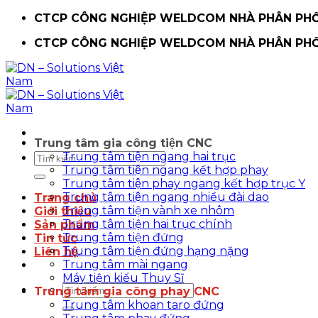
Chuyển
CTCP CÔNG NGHIỆP WELDCOM NHÀ PHÂN PHỐI
đến
CTCP CÔNG NGHIỆP WELDCOM NHÀ PHÂN PHỐI
nội
dung
Trung tâm gia công tiện CNC
Trung tâm tiện ngang hai trục
Tìm
Trung tâm tiện ngang kết hợp phay
kiếm:
Trung tâm tiện phay ngang kết hợp trục Y
Trung tâm tiện ngang nhiều đài dao
Trang chủ
Trung tâm tiện vành xe nhôm
Giới thiệu
Trung tâm tiện hai trục chính
Sản phẩm
Trung tâm tiện đứng
Tin tức
Trung tâm tiện đứng hạng nặng
Liên hệ
Trung tâm mài ngang
Máy tiện kiểu Thụy Sĩ
Tìm
Trung tâm gia công phay CNC
kiếm:
Trung tâm khoan taro đứng