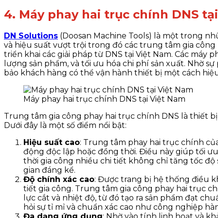
4. Máy phay hai trục chính DNS tạ
DN Solutions
(Doosan Machine Tools) là một trong nh
và hiệu suất vượt trội trong đó các trung tâm gia công
triển khai các giải pháp từ DNS tại Việt Nam. Các máy
lượng sản phẩm, và tối ưu hóa chi phí sản xuất. Nhờ 
bảo khách hàng có thể vận hành thiết bị một cách hiệ
Máy phay hai trục chính DNS tại Việt Nam
Trung tâm gia công phay hai trục chính DNS là thiết bị
Dưới đây là một số điểm nổi bật:
Hiệu suất cao
: Trung tâm phay hai trục chính củ
động độc lập hoặc đồng thời. Điều này giúp tối ưu 
thời gia công nhiều chi tiết không chỉ tăng tốc đ
gian đáng kể.
Độ chính xác cao
: Được trang bị hệ thống điều k
tiết gia công. Trung tâm gia công phay hai trục c
lực cắt và nhiệt độ, từ đó tạo ra sản phẩm đạt ch
hỏi sự tỉ mỉ và chuẩn xác cao như công nghiệp hàn
Đa dạng ứng dụng
: Nhờ vào tính linh hoạt và k