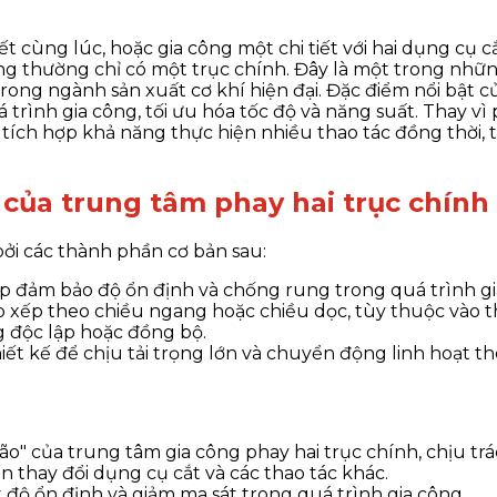
t cùng lúc, hoặc gia công một chi tiết với hai dụng cụ c
hông thường chỉ có một trục chính. Đây là một trong nh
rong ngành sản xuất cơ khí hiện đại. Đặc điểm nổi bật c
 trình gia công, tối ưu hóa tốc độ và năng suất. Thay vì
tích hợp khả năng thực hiện nhiều thao tác đồng thời, t
 của trung tâm phay hai trục chính
ởi các thành phần cơ bản sau:
iúp đảm bảo độ ổn định và chống rung trong quá trình gi
ắp xếp theo chiều ngang hoặc chiều dọc, tùy thuộc vào t
g độc lập hoặc đồng bộ.
hiết kế để chịu tải trọng lớn và chuyển động linh hoạt the
não" của trung tâm gia công phay hai trục chính, chịu t
 thay đổi dụng cụ cắt và các thao tác khác.
ệt độ ổn định và giảm ma sát trong quá trình gia công.