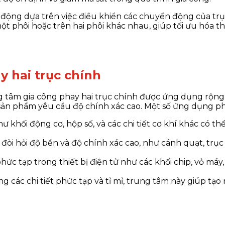
 động dựa trên việc điều khiển các chuyển động của tr
 phôi hoặc trên hai phôi khác nhau, giúp tối ưu hóa thời
y hai trục chính
ng tâm gia công phay hai trục chính được ứng dụng rộng
g sản phẩm yêu cầu độ chính xác cao. Một số ứng dụng p
như khối động cơ, hộp số, và các chi tiết cơ khí khác có t
 đòi hỏi độ bền và độ chính xác cao, như cánh quạt, trục
 phức tạp trong thiết bị điện tử như các khối chip, vỏ má
ông các chi tiết phức tạp và tỉ mỉ, trung tâm này giúp t