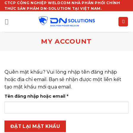
Chuyển
CTCP CÔNG NGHIỆP WELDCOM NHÀ PHÂN PHỐI CHÍNH
THỨC SẢN PHẨM DN-SOLUTION TẠI VIỆT NAM.
đến
nội
dung
MY ACCOUNT
Quên mật khẩu? Vui lòng nhập tên đăng nhập
hoặc địa chỉ email. Bạn sẽ nhận được một liên kết
tạo mật khẩu mới qua email.
Bắt
Tên đăng nhập hoặc email
*
buộc
ĐẶT LẠI MẬT KHẨU