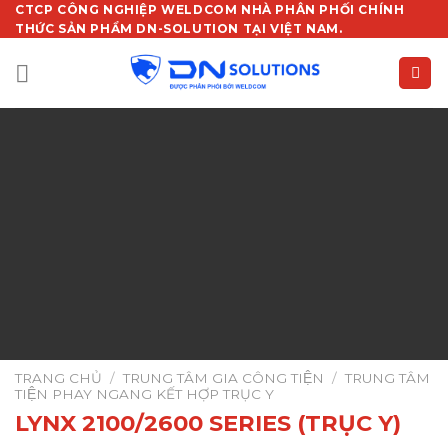
Chuyển
CTCP CÔNG NGHIỆP WELDCOM NHÀ PHÂN PHỐI CHÍNH
THỨC SẢN PHẨM DN-SOLUTION TẠI VIỆT NAM.
đến
nội
dung
TRANG CHỦ
/
TRUNG TÂM GIA CÔNG TIỆN
/
TRUNG TÂM
TIỆN PHAY NGANG KẾT HỢP TRỤC Y
LYNX 2100/2600 SERIES (TRỤC Y)