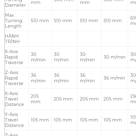
mm
mm
m
Diameter
Max.
61
Turning
510 mm
510 mm
510 mm
510 mm
m
Length
HÀNH
TRÌNH
X-Axis
30
30
30
3
Rapid
30 m/min
m/min
m/min
m/min
m
Traverse
Z-Axis
36
36
36
3
Rapid
36 m/min
m/min
m/min
m/min
m
Traverse
X-Axis
205
25
Travel
205 mm
205 mm
205 mm
mm
m
Distance
Y-Axis
10
Travel
105 mm
105 mm
105 mm
105 mm
m
Distance
Z-Axis