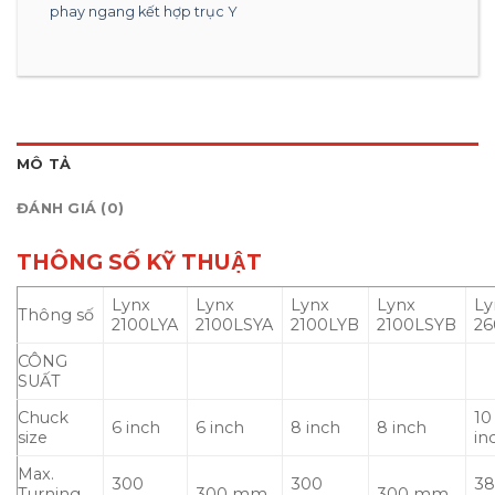
phay ngang kết hợp trục Y
MÔ TẢ
ĐÁNH GIÁ (0)
THÔNG SỐ KỸ THUẬT
Lynx
Lynx
Lynx
Lynx
Ly
Thông số
2100LYA
2100LSYA
2100LYB
2100LSYB
26
CÔNG
SUẤT
Chuck
10
6 inch
6 inch
8 inch
8 inch
size
in
Max.
300
300
3
Turning
300 mm
300 mm