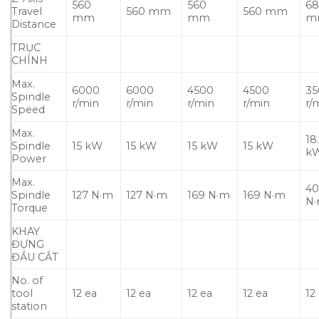
560
560
6
Travel
560 mm
560 mm
mm
mm
m
Distance
TRỤC
CHÍNH
Max.
6000
6000
4500
4500
35
Spindle
r/min
r/min
r/min
r/min
r/
Speed
Max.
18
Spindle
15 kW
15 kW
15 kW
15 kW
k
Power
Max.
40
Spindle
127 N·m
127 N·m
169 N·m
169 N·m
N
Torque
KHAY
ĐỰNG
ĐẦU CẮT
No. of
tool
12 ea
12 ea
12 ea
12 ea
12
station