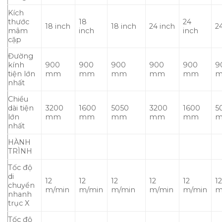
Kích
thước
18
24
18 inch
18 inch
24 inch
2
mâm
inch
inch
cặp
Đường
kính
900
900
900
900
900
9
tiện lớn
mm
mm
mm
mm
mm
nhất
Chiều
dài tiện
3200
1600
5050
3200
1600
5
lớn
mm
mm
mm
mm
mm
nhất
HÀNH
TRÌNH
Tốc độ
di
12
12
12
12
12
1
chuyển
m/min
m/min
m/min
m/min
m/min
m
nhanh
trục X
Tốc độ