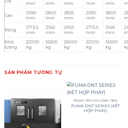
Dài
mm
mm
mm
mm
mm
2590
2800
2855
2590
2800
2
Cao
mm
mm
mm
mm
mm
2713.5
3160
2955
2713.5
3160
2
Rộng
mm
mm
mm
mm
mm
Khối
22000
16500
26000
22000
16500
2
lượng
kg
kg
kg
kg
kg
k
SẢN PHẨM TƯƠNG TỰ
TRUNG TÂM GIA CÔNG TIỆN
PUMA DNT SERIES (KẾT
HỢP PHAY)