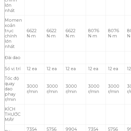
chính
lớn
nhất
Momen
xoắn
trục
6622
6622
6622
8076
8076
8
chính
N·m
N·m
N·m
N·m
N·m
N
lớn
nhất
Đài dao
Số vị trí
12 ea
12 ea
12 ea
12 ea
12 ea
1
Tốc độ
quay
3000
3000
3000
3000
3000
3
dao
r/min
r/min
r/min
r/min
r/min
r
phay
r/min
KÍCH
THƯỚC
MÁY
7354
5756
9904
7354
5756
9