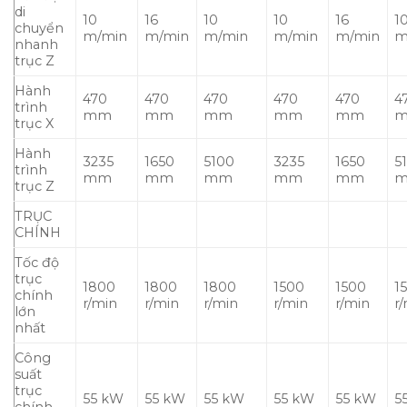
di
10
16
10
10
16
1
chuyển
m/min
m/min
m/min
m/min
m/min
m
nhanh
trục Z
Hành
470
470
470
470
470
4
trình
mm
mm
mm
mm
mm
trục X
Hành
3235
1650
5100
3235
1650
5
trình
mm
mm
mm
mm
mm
trục Z
TRỤC
CHÍNH
Tốc độ
trục
1800
1800
1800
1500
1500
1
chính
r/min
r/min
r/min
r/min
r/min
r
lớn
nhất
Công
suất
trục
55 kW
55 kW
55 kW
55 kW
55 kW
5