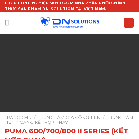
Chuyển
CTCP CÔNG NGHIỆP WELDCOM NHÀ PHÂN PHỐI CHÍNH
THỨC SẢN PHẨM DN-SOLUTION TẠI VIỆT NAM.
đến
nội
dung
TRANG CHỦ
/
TRUNG TÂM GIA CÔNG TIỆN
/
TRUNG TÂM
TIỆN NGANG KẾT HỢP PHAY
PUMA 600/700/800 II SERIES (KẾT