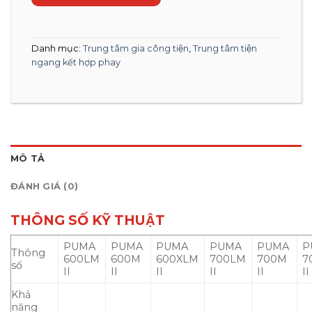
Danh mục:
Trung tâm gia công tiện
,
Trung tâm tiện
ngang kết hợp phay
MÔ TẢ
ĐÁNH GIÁ (0)
THÔNG SỐ KỸ THUẬT
PUMA
PUMA
PUMA
PUMA
PUMA
P
Thông
600LM
600M
600XLM
700LM
700M
7
số
II
II
II
II
II
II
Khả
năng