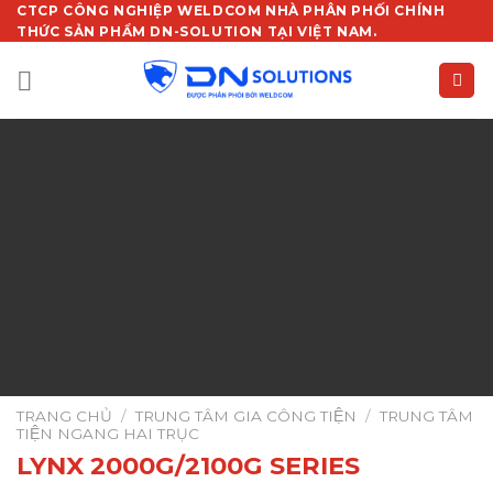
Chuyển
CTCP CÔNG NGHIỆP WELDCOM NHÀ PHÂN PHỐI CHÍNH
THỨC SẢN PHẨM DN-SOLUTION TẠI VIỆT NAM.
đến
nội
dung
TRANG CHỦ
/
TRUNG TÂM GIA CÔNG TIỆN
/
TRUNG TÂM
TIỆN NGANG HAI TRỤC
LYNX 2000G/2100G SERIES