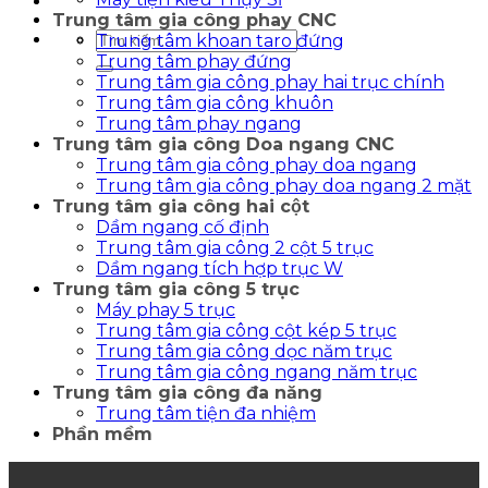
Trung tâm gia công phay CNC
Tìm
Trung tâm khoan taro đứng
kiếm:
Trung tâm phay đứng
Trung tâm gia công phay hai trục chính
Trung tâm gia công khuôn
Trung tâm phay ngang
Trung tâm gia công Doa ngang CNC
Trung tâm gia công phay doa ngang
Trung tâm gia công phay doa ngang 2 mặt
Trung tâm gia công hai cột
Dầm ngang cố định
Trung tâm gia công 2 cột 5 trục
Dầm ngang tích hợp trục W
Trung tâm gia công 5 trục
Máy phay 5 trục
Trung tâm gia công cột kép 5 trục
Trung tâm gia công dọc năm trục
Trung tâm gia công ngang năm trục
Trung tâm gia công đa năng
Trung tâm tiện đa nhiệm
Phần mềm