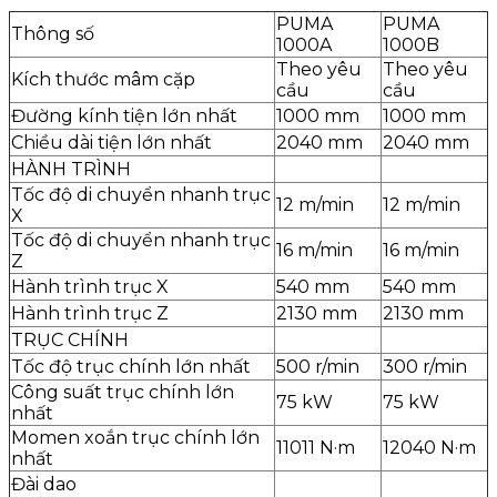
PUMA
PUMA
Thông số
1000A
1000B
Theo yêu
Theo yêu
Kích thước mâm cặp
cầu
cầu
Đường kính tiện lớn nhất
1000 mm
1000 mm
Chiều dài tiện lớn nhất
2040 mm
2040 mm
HÀNH TRÌNH
Tốc độ di chuyển nhanh trục
12 m/min
12 m/min
X
Tốc độ di chuyển nhanh trục
16 m/min
16 m/min
Z
Hành trình trục X
540 mm
540 mm
Hành trình trục Z
2130 mm
2130 mm
TRỤC CHÍNH
Tốc độ trục chính lớn nhất
500 r/min
300 r/min
Công suất trục chính lớn
75 kW
75 kW
nhất
Momen xoắn trục chính lớn
11011 N·m
12040 N·m
nhất
Đài dao