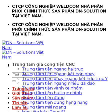
Chuyển
CTCP CÔNG NGHIỆP WELDCOM NHÀ PHÂN
đến
PHỐI CHÍNH THỨC SẢN PHẨM DN-SOLUTION
nội
TẠI VIỆT NAM.
dung
CTCP CÔNG NGHIỆP WELDCOM NHÀ PHÂN
PHỐI CHÍNH THỨC SẢN PHẨM DN-SOLUTION
TẠI VIỆT NAM.
Trung tâm gia công tiện CNC
Trung tâm tiện ngang hai trục
Trung tâm tiện ngang kết hợp phay
Tìm
Trung tâm tiện phay ngang kết hợp trục Y
kiếm:
Trung tâm tiện ngang nhiều đài dao
Trung tâm tiện vành xe nhôm
Trang chủ
Trung tâm tiện hai trục chính
Giới thiệu
Trung tâm tiện đứng
Sản phẩm
Trung tâm tiện đứng hạng nặng
Tin tức
Trung tâm mài ngang
Liên hệ
Máy tiện kiểu Thụy Sĩ