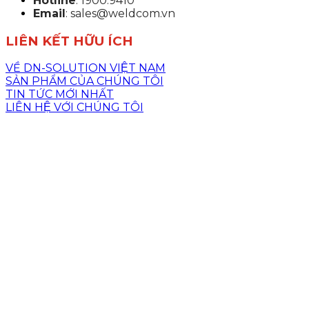
Hotline
: 1900.9410
Email
: sales@weldcom.vn
LIÊN KẾT HỮU ÍCH
VỀ DN-SOLUTION VIỆT NAM
SẢN PHẨM CỦA CHÚNG TÔI
TIN TỨC MỚI NHẤT
LIÊN HỆ VỚI CHÚNG TÔI