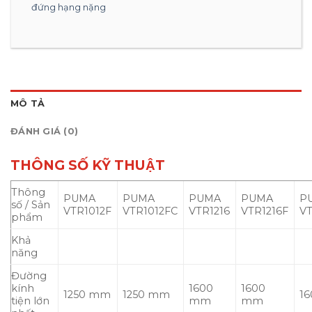
đứng hạng nặng
MÔ TẢ
ĐÁNH GIÁ (0)
THÔNG SỐ KỸ THUẬT
Thông
PUMA
PUMA
PUMA
PUMA
P
số / Sản
VTR1012F
VTR1012FC
VTR1216
VTR1216F
V
phẩm
Khả
năng
Đường
kính
1600
1600
1250 mm
1250 mm
1
tiện lớn
mm
mm