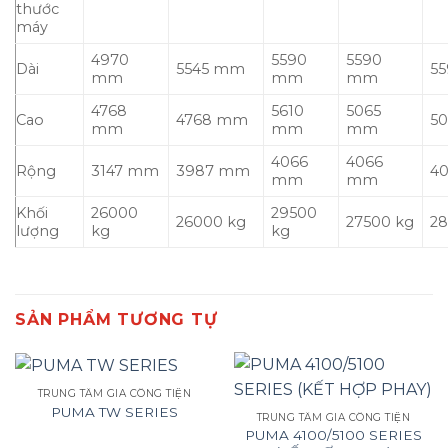
thước
máy
4970
5590
5590
Dài
5545 mm
5
mm
mm
mm
4768
5610
5065
Cao
4768 mm
5
mm
mm
mm
4066
4066
Rộng
3147 mm
3987 mm
4
mm
mm
Khối
26000
29500
26000 kg
27500 kg
28
lượng
kg
kg
SẢN PHẨM TƯƠNG TỰ
TRUNG TÂM GIA CÔNG TIỆN
PUMA TW SERIES
TRUNG TÂM GIA CÔNG TIỆN
PUMA 4100/5100 SERIES