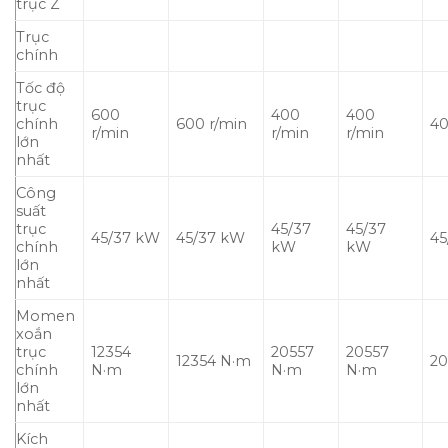
trục Z
Trục
chính
Tốc độ
trục
600
400
400
chính
600 r/min
40
r/min
r/min
r/min
lớn
nhất
Công
suất
trục
45/37
45/37
45/37 kW
45/37 kW
45
chính
kW
kW
lớn
nhất
Momen
xoắn
trục
12354
20557
20557
12354 N·m
20
chính
N·m
N·m
N·m
lớn
nhất
Kích