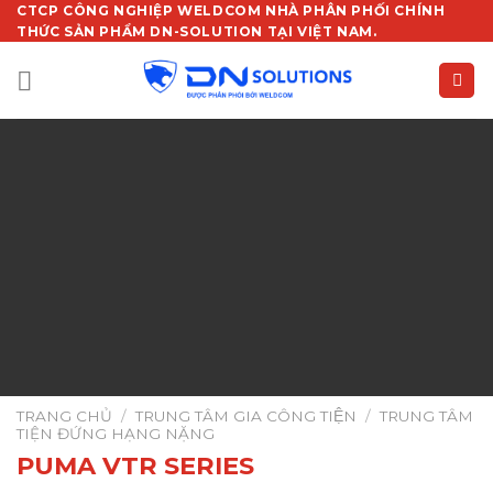
Chuyển
CTCP CÔNG NGHIỆP WELDCOM NHÀ PHÂN PHỐI CHÍNH
THỨC SẢN PHẨM DN-SOLUTION TẠI VIỆT NAM.
đến
nội
dung
TRANG CHỦ
/
TRUNG TÂM GIA CÔNG TIỆN
/
TRUNG TÂM
TIỆN ĐỨNG HẠNG NẶNG
PUMA VTR SERIES