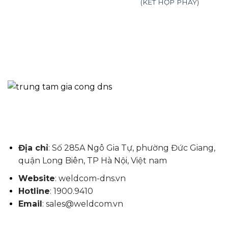
(KẾT HỢP PHAY)
Địa chỉ
: Số 285A Ngô Gia Tự, phường Đức Giang,
quận Long Biên, TP Hà Nội, Việt nam
Website
: weldcom-dns.vn
Hotline
: 1900.9410
Email
: sales@weldcom.vn