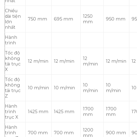
nhất
Chiều
dài tiện
1250
750 mm
695 mm
950 mm
9
lớn
mm
nhất
Hành
trình
Tốc độ
không
12
12 m/min
12 m/min
12 m/min
12
tải trục
m/min
X
Tốc độ
không
10
10
10 m/min
10 m/min
10
tải trục
m/min
m/min
Z
Hành
1700
1700
trình
1425 mm
1425 mm
1
mm
mm
trục X
Hành
1200
trình
700 mm
700 mm
900 mm
9
mm