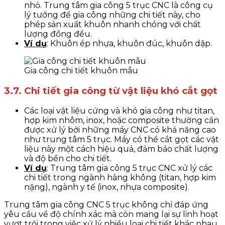
nhỏ. Trung tâm gia công 5 trục CNC là công cụ
lý tưởng để gia công những chi tiết này, cho
phép sản xuất khuôn nhanh chóng với chất
lượng đồng đều.
Ví dụ
: Khuôn ép nhựa, khuôn đúc, khuôn dập.
Gia công chi tiết khuôn mẫu
3.7. Chi tiết gia công từ vật liệu khó cắt gọt
Các loại vật liệu cứng và khó gia công như titan,
hợp kim nhôm, inox, hoặc composite thường cần
được xử lý bởi những máy CNC có khả năng cao
như trung tâm 5 trục. Máy có thể cắt gọt các vật
liệu này một cách hiệu quả, đảm bảo chất lượng
và độ bền cho chi tiết.
Ví dụ
: Trung tâm gia công 5 trục CNC xử lý các
chi tiết trong ngành hàng không (titan, hợp kim
nặng), ngành y tế (inox, nhựa composite).
Trung tâm gia công CNC 5 trục không chỉ đáp ứng
yêu cầu về độ chính xác mà còn mang lại sự linh hoạt
vượt trội trong việc xử lý nhiều loại chi tiết khác nhau,