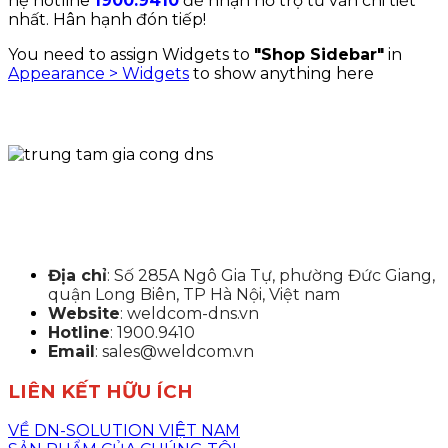
hệ hotline
1900.9410
để nhận hỗ trợ tư vấn chi tiết
nhất. Hân hạnh đón tiếp!
You need to assign Widgets to
"Shop Sidebar"
in
Appearance > Widgets
to show anything here
Địa chỉ
: Số 285A Ngô Gia Tự, phường Đức Giang,
quận Long Biên, TP Hà Nội, Việt nam
Website
: weldcom-dns.vn
Hotline
: 1900.9410
Email
: sales@weldcom.vn
LIÊN KẾT HỮU ÍCH
VỀ DN-SOLUTION VIỆT NAM