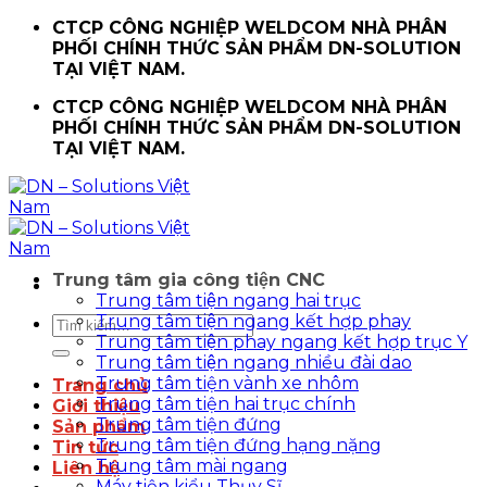
Chuyển
CTCP CÔNG NGHIỆP WELDCOM NHÀ PHÂN
đến
PHỐI CHÍNH THỨC SẢN PHẨM DN-SOLUTION
nội
TẠI VIỆT NAM.
dung
CTCP CÔNG NGHIỆP WELDCOM NHÀ PHÂN
PHỐI CHÍNH THỨC SẢN PHẨM DN-SOLUTION
TẠI VIỆT NAM.
Trung tâm gia công tiện CNC
Trung tâm tiện ngang hai trục
Trung tâm tiện ngang kết hợp phay
Tìm
Trung tâm tiện phay ngang kết hợp trục Y
kiếm:
Trung tâm tiện ngang nhiều đài dao
Trung tâm tiện vành xe nhôm
Trang chủ
Trung tâm tiện hai trục chính
Giới thiệu
Trung tâm tiện đứng
Sản phẩm
Trung tâm tiện đứng hạng nặng
Tin tức
Trung tâm mài ngang
Liên hệ
Máy tiện kiểu Thụy Sĩ