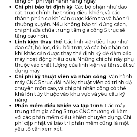
tăng chi phí vận hành hàng ngày.
Chi phí bảo trì định kỳ
: Các bộ phận như dao
cắt, trục chính, hệ thống điều khiển, và các
thành phần cơ khí cần được kiểm tra và bảo trì
thường xuyên. Nếu không bảo trì đúng cách,
chi phí sửa chữa trung tâm gia công 5 trục sẽ
tăng cao hơn.
Linh kiện thay thế
: Các linh kiện tiêu hao như
dao cắt, bộ lọc, dầu bôi trơn, và các bộ phận cơ
khí khác cần được thay thế định kỳ để đảm bảo
máy hoạt động hiệu quả. Những chi phí này phụ
thuộc vào chất lượng của linh kiện và tần suất sử
dụng máy.
Chi phí kỹ thuật viên và nhân công
: Vận hành
máy CNC 5 trục đòi hỏi kỹ thuật viên có trình độ
chuyên môn cao, và chi phí nhân công có thể
khá lớn tùy thuộc vào khu vực và yêu cầu kỹ
năng.
Phần mềm điều khiển và lập trình
: Các máy
trung tâm gia công 5 trục CNC thường đi kèm
với các phần mềm điều khiển chuyên dụng. Chi
phí cập nhật và bảo trì phần mềm cũng là một
yếu tố cần xem xét.