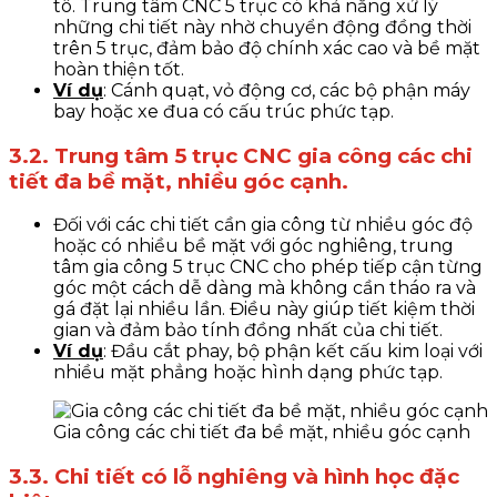
tô. Trung tâm CNC 5 trục có khả năng xử lý
những chi tiết này nhờ chuyển động đồng thời
trên 5 trục, đảm bảo độ chính xác cao và bề mặt
hoàn thiện tốt.
Ví dụ
: Cánh quạt, vỏ động cơ, các bộ phận máy
bay hoặc xe đua có cấu trúc phức tạp.
3.2. Trung tâm 5 trục CNC gia công các chi
tiết đa bề mặt, nhiều góc cạnh.
Đối với các chi tiết cần gia công từ nhiều góc độ
hoặc có nhiều bề mặt với góc nghiêng, trung
tâm gia công 5 trục CNC cho phép tiếp cận từng
góc một cách dễ dàng mà không cần tháo ra và
gá đặt lại nhiều lần. Điều này giúp tiết kiệm thời
gian và đảm bảo tính đồng nhất của chi tiết.
Ví dụ
: Đầu cắt phay, bộ phận kết cấu kim loại với
nhiều mặt phẳng hoặc hình dạng phức tạp.
Gia công các chi tiết đa bề mặt, nhiều góc cạnh
3.3. Chi tiết có lỗ nghiêng và hình học đặc