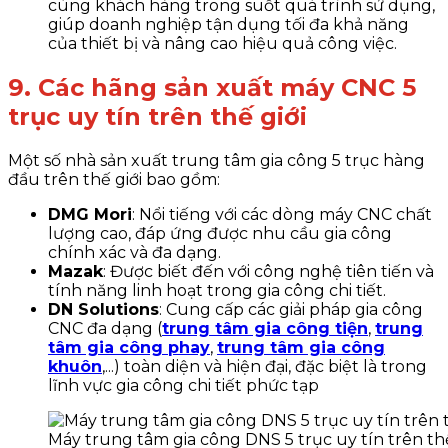
cùng khách hàng trong suốt quá trình sử dụng,
giúp doanh nghiệp tận dụng tối đa khả năng
của thiết bị và nâng cao hiệu quả công việc.
9. Các hãng sản xuất máy CNC 5
trục uy tín trên thế giới
Một số nhà sản xuất trung tâm gia công 5 trục hàng
đầu trên thế giới bao gồm:
DMG Mori
: Nổi tiếng với các dòng máy CNC chất
lượng cao, đáp ứng được nhu cầu gia công
chính xác và đa dạng.
Mazak
: Được biết đến với công nghệ tiên tiến và
tính năng linh hoạt trong gia công chi tiết.
DN Solutions
: Cung cấp các giải pháp gia công
CNC đa dạng (
trung tâm gia công tiện
,
trung
tâm gia công phay
,
trung tâm gia công
khuôn
,...) toàn diện và hiện đại, đặc biệt là trong
lĩnh vực gia công chi tiết phức tạp
Máy trung tâm gia công DNS 5 trục uy tín trên thế