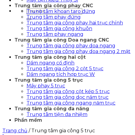
Trung tâm gia công phay CNC
Tìm
Trung tâm khoan taro đứng
kiếm:
Trung tâm phay đứng
Trung tâm gia công phay hai trục chính
Trung tâm gia công khuôn
Trung tâm phay ngang
Trung tâm gia công Doa ngang CNC
Trung tâm gia công phay doa ngang
Trung tâm gia công phay doa ngang 2 mặt
Trung tâm gia công hai cột
Dầm ngang cố định
Trung tâm gia công 2 cột 5 trục
Dầm ngang tích hợp trục W
Trung tâm gia công 5 trục
Máy phay 5 trục
Trung tâm gia công cột kép 5 trục
Trung tâm gia công dọc năm trục
Trung tâm gia công ngang năm trục
Trung tâm gia công đa năng
Trung tâm tiện đa nhiệm
Phần mềm
Trang chủ
/
Trung tâm gia công 5 trục