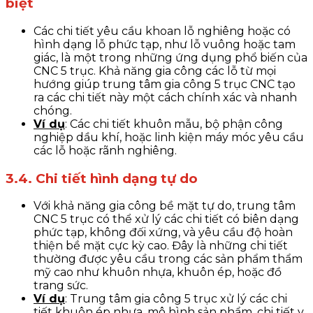
biệt
Các chi tiết yêu cầu khoan lỗ nghiêng hoặc có
hình dạng lỗ phức tạp, như lỗ vuông hoặc tam
giác, là một trong những ứng dụng phổ biến của
CNC 5 trục. Khả năng gia công các lỗ từ mọi
hướng giúp trung tâm gia công 5 trục CNC tạo
ra các chi tiết này một cách chính xác và nhanh
chóng.
Ví dụ
: Các chi tiết khuôn mẫu, bộ phận công
nghiệp dầu khí, hoặc linh kiện máy móc yêu cầu
các lỗ hoặc rãnh nghiêng.
3.4. Chi tiết hình dạng tự do
Với khả năng gia công bề mặt tự do, trung tâm
CNC 5 trục có thể xử lý các chi tiết có biên dạng
phức tạp, không đối xứng, và yêu cầu độ hoàn
thiện bề mặt cực kỳ cao. Đây là những chi tiết
thường được yêu cầu trong các sản phẩm thẩm
mỹ cao như khuôn nhựa, khuôn ép, hoặc đồ
trang sức.
Ví dụ
: Trung tâm gia công 5 trục xử lý các chi
tiết khuôn ép nhựa, mô hình sản phẩm, chi tiết y