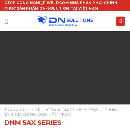
Chuyển
CTCP CÔNG NGHIỆP WELDCOM NHÀ PHÂN PHỐI CHÍNH
THỨC SẢN PHẨM DN-SOLUTION TẠI VIỆT NAM.
đến
nội
dung
TRANG CHỦ
/
TRUNG TÂM GIA CÔNG 5 TRỤC
/
TRUNG
TÂM GIA CÔNG DỌC NĂM TRỤC
DNM 5AX SERIES