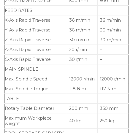
Z-Axis Travel Distance
500 mm
500 mm
FEED RATES
X-Axis Rapid Traverse
36 m/min
36 m/min
Y-Axis Rapid Traverse
36 m/min
36 m/min
Z-Axis Rapid Traverse
30 m/min
30 m/min
A-Axis Rapid Traverse
20 r/min
–
C-Axis Rapid Traverse
30 r/min
–
MAIN SPINDLE
Max. Spindle Speed
12000 r/min
12000 r/min
Max. Spindle Torque
118 N·m
117 N·m
TABLE
Rotary Table Diameter
200 mm
350 mm
Maximum Workpiece
40 kg
250 kg
weight