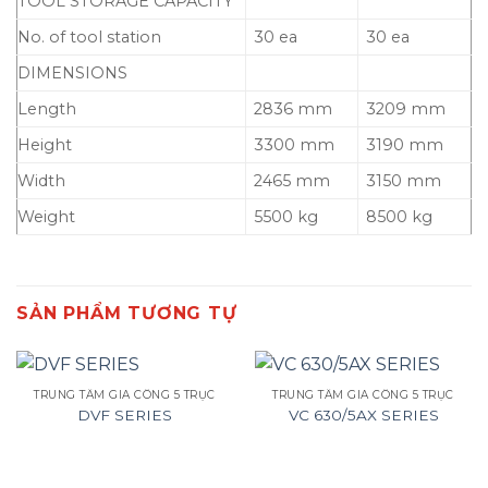
TOOL STORAGE CAPACITY
No. of tool station
30 ea
30 ea
DIMENSIONS
Length
2836 mm
3209 mm
Height
3300 mm
3190 mm
Width
2465 mm
3150 mm
Weight
5500 kg
8500 kg
SẢN PHẨM TƯƠNG TỰ
TRUNG TÂM GIA CÔNG 5 TRỤC
TRUNG TÂM GIA CÔNG 5 TRỤC
DVF SERIES
VC 630/5AX SERIES