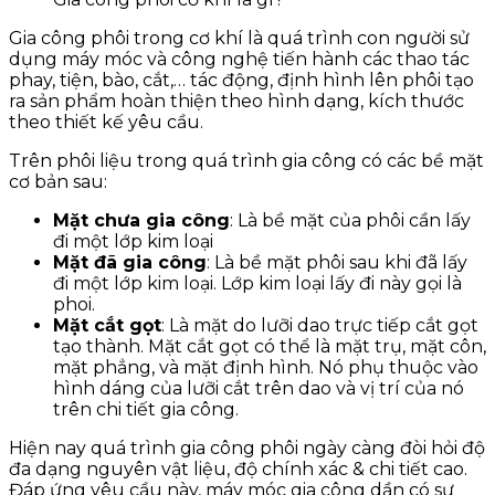
Gia công phôi trong cơ khí là quá trình con người sử
dụng máy móc và công nghệ tiến hành các thao tác
phay, tiện, bào, cắt,… tác động, định hình lên phôi tạo
ra sản phẩm hoàn thiện theo hình dạng, kích thước
theo thiết kế yêu cầu.
Trên phôi liệu trong quá trình gia công có các bề mặt
cơ bản sau:
Mặt chưa gia công
: Là bề mặt của phôi cần lấy
đi một lớp kim loại
Mặt đã gia công
: Là bề mặt phôi sau khi đã lấy
đi một lớp kim loại. Lớp kim loại lấy đi này gọi là
phoi.
Mặt cắt gọt
: Là mặt do lưỡi dao trực tiếp cắt gọt
tạo thành. Mặt cắt gọt có thể là mặt trụ, mặt côn,
mặt phẳng, và mặt định hình. Nó phụ thuộc vào
hình dáng của lưỡi cắt trên dao và vị trí của nó
trên chi tiết gia công.
Hiện nay quá trình gia công phôi ngày càng đòi hỏi độ
đa dạng nguyên vật liệu, độ chính xác & chi tiết cao.
Đáp ứng yêu cầu này, máy móc gia công dần có sự