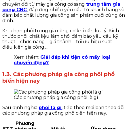
chuyển đổi từ máy gia công cơ sang
trung tâm gia
công CNC
, đáp ứng nhiều yêu cầu từ khách hàng và
đảm bảo chất lượng gia công sản phẩm cuối cùng ổn
định.
Khi chọn phôi trong gia công cơ khí cần lưu ý: Kích
thước phôi, chất liệu làm phôi đảm bảo yêu cầu kỹ
thuật – chức năng – giá thành – tối ưu hiệu suất –
điều kiện gia công,…
Xem thêm:
Giải đáp khi tiện có mấy loại
chuyển động?
1.3. Các phương pháp gia công phôi phổ
biến hiện nay
Các phương pháp gia công phôi là gì
Sau định nghĩa
phôi là gì
, tiếp theo mời bạn theo dõi
các phương pháp gia công phổ biến hiện nay.
Phương
STT
pháp gia
Mô tả
Ứng dụng