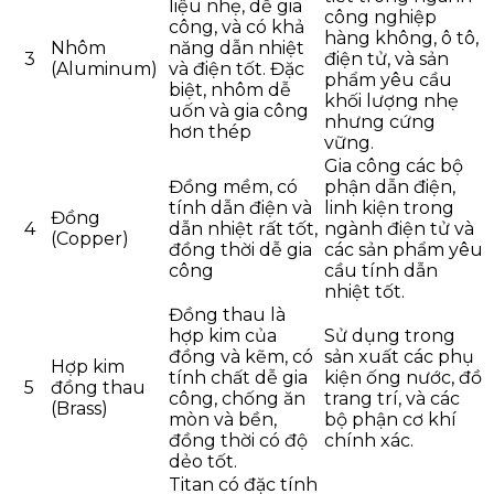
liệu nhẹ, dễ gia
công nghiệp
công, và có khả
hàng không, ô tô,
Nhôm
năng dẫn nhiệt
3
điện tử, và sản
(Aluminum)
và điện tốt. Đặc
phẩm yêu cầu
biệt, nhôm dễ
khối lượng nhẹ
uốn và gia công
nhưng cứng
hơn thép
vững.
Gia công các bộ
Đồng mềm, có
phận dẫn điện,
tính dẫn điện và
linh kiện trong
Đồng
4
dẫn nhiệt rất tốt,
ngành điện tử và
(Copper)
đồng thời dễ gia
các sản phẩm yêu
công
cầu tính dẫn
nhiệt tốt.
Đồng thau là
hợp kim của
Sử dụng trong
đồng và kẽm, có
sản xuất các phụ
Hợp kim
tính chất dễ gia
kiện ống nước, đồ
5
đồng thau
công, chống ăn
trang trí, và các
(Brass)
mòn và bền,
bộ phận cơ khí
đồng thời có độ
chính xác.
dẻo tốt.
Titan có đặc tính