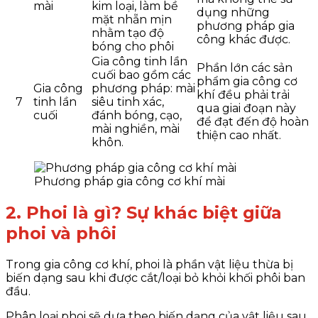
mài
kim loại, làm bề
dụng những
mặt nhẵn mịn
phương pháp gia
nhằm tạo độ
công khác được.
bóng cho phôi
Gia công tinh lần
Phần lớn các sản
cuối bao gồm các
phẩm gia công cơ
Gia công
phương pháp: mài
khí đều phải trải
7
tinh lần
siêu tinh xác,
qua giai đoạn này
cuối
đánh bóng, cạo,
để đạt đến độ hoàn
mài nghiền, mài
thiện cao nhất.
khôn.
Phương pháp gia công cơ khí mài
2. Phoi là gì? Sự khác biệt giữa
phoi và phôi
Trong gia công cơ khí, phoi là phần vật liệu thừa bị
biến dạng sau khi được cắt/loại bỏ khỏi khối phôi ban
đầu.
Phân loại phoi sẽ dựa theo biến dạng của vật liệu sau