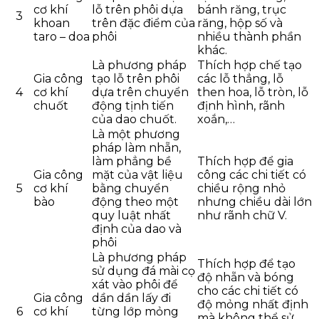
cơ khí
lỗ trên phôi dựa
bánh răng, trục
3
khoan
trên đặc điểm của
răng, hộp số và
taro – doa
phôi
nhiều thành phần
khác.
Là phương pháp
Thích hợp chế tạo
Gia công
tạo lỗ trên phôi
các lỗ thẳng, lỗ
4
cơ khí
dựa trên chuyển
then hoa, lỗ tròn, lỗ
chuốt
động tịnh tiến
định hình, rãnh
của dao chuốt.
xoắn,…
Là một phương
pháp làm nhẵn,
làm phẳng bề
Thích hợp để gia
Gia công
mặt của vật liệu
công các chi tiết có
5
cơ khí
bằng chuyển
chiều rộng nhỏ
bào
động theo một
nhưng chiều dài lớn
quy luật nhất
như rãnh chữ V.
định của dao và
phôi
Là phương pháp
Thích hợp để tạo
sử dụng đá mài cọ
độ nhẵn và bóng
xát vào phôi để
cho các chi tiết có
Gia công
dần dần lấy đi
độ mỏng nhất định
6
cơ khí
từng lớp mỏng
mà không thể sử