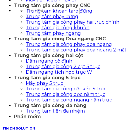
Trung tâm gia công phay CNC
Tìm
Trung tâm khoan taro đứng
kiếm:
Trung tâm phay đứng
Trung tâm gia công phay hai trục chính
Trung tâm gia công khuôn
Trung tâm phay ngang
Trung tâm gia công Doa ngang CNC
Trung tâm gia công phay doa ngang
Trung tâm gia công phay doa ngang 2 mặt
Trung tâm gia công hai cột
Dầm ngang cố định
Trung tâm gia công 2 cột 5 trục
Dầm ngang tích hợp trục W
Trung tâm gia công 5 trục
Máy phay 5 trục
Trung tâm gia công cột kép 5 trục
Trung tâm gia công dọc năm trục
Trung tâm gia công ngang năm trục
Trung tâm gia công đa năng
Trung tâm tiện đa nhiệm
Phần mềm
TIN DN SOLUTION