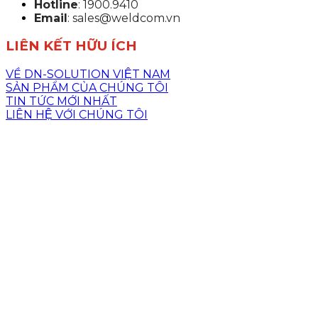
Hotline
: 1900.9410
Email
: sales@weldcom.vn
LIÊN KẾT HỮU ÍCH
VỀ DN-SOLUTION VIỆT NAM
SẢN PHẨM CỦA CHÚNG TÔI
TIN TỨC MỚI NHẤT
LIÊN HỆ VỚI CHÚNG TÔI