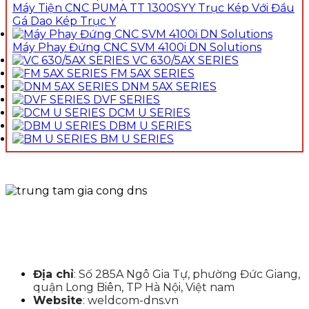
Máy Tiện CNC PUMA TT 1300SYY Trục Kép Với Đầu
Gá Dao Kép Trục Y
Máy Phay Đứng CNC SVM 4100i DN Solutions
VC 630/5AX SERIES
FM 5AX SERIES
DNM 5AX SERIES
DVF SERIES
DCM U SERIES
DBM U SERIES
BM U SERIES
Địa chỉ
: Số 285A Ngô Gia Tự, phường Đức Giang,
quận Long Biên, TP Hà Nội, Việt nam
Website
: weldcom-dns.vn