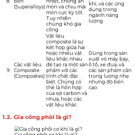
8
bền
nhiệt, chống ăn
khí, và các ứng
(Superalloys)
mòn và chịu mài
dụng trong
mòn cực kỳ tốt.
ngành năng
Tuy nhiên
lượng
chúng khó gia
công
Vật liệu
composite là sự
kết hợp giữa hai
hoặc nhiều vật
Dùng trong sản
liệu khác nhau
xuất vỏ máy bay,
Các vật liệu
để tạo ra một sản
ô tô, xe đua, và
9
Composite
phẩm với các
các sản phẩm cần
(Composites)
tính chất đặc
trọng lượng nhẹ
biệt. Chúng có
nhưng độ bền
thể là hỗn hợp
cao.
của sợi carbon và
nhựa, hoặc các
vật liệu khác
1.2. Gia công phôi là gì?
Gia công phôi cơ khí là gì?