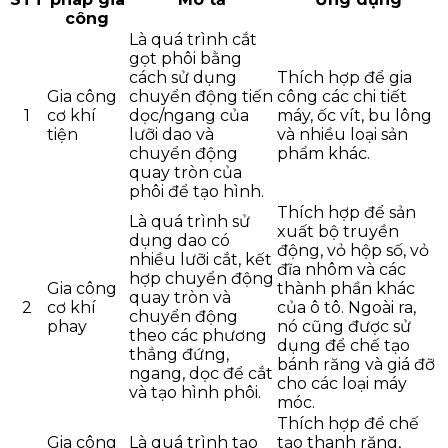
công
Là quá trình cắt
gọt phôi bằng
cách sử dụng
Thích hợp để gia
Gia công
chuyển động tiến
công các chi tiết
1
cơ khí
dọc/ngang của
máy, ốc vít, bu lông
tiện
lưỡi dao và
và nhiều loại sản
chuyển động
phẩm khác.
quay tròn của
phôi để tạo hình.
Thích hợp để sản
Là quá trình sử
xuất bộ truyền
dụng dao có
động, vỏ hộp số, vỏ
nhiều lưỡi cắt, kết
đĩa nhôm và các
hợp chuyển động
Gia công
thành phần khác
quay tròn và
2
cơ khí
của ô tô. Ngoài ra,
chuyển động
phay
nó cũng được sử
theo các phương
dụng để chế tạo
thẳng đứng,
bánh răng và giá đỡ
ngang, dọc để cắt
cho các loại máy
và tạo hình phôi.
móc.
Thích hợp để chế
Gia công
Là quá trình tạo
tạo thanh răng,