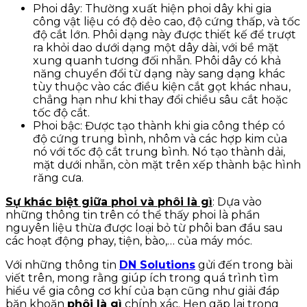
Phoi dây: Thường xuất hiện phoi dây khi gia
công vật liệu có độ dẻo cao, độ cứng thấp, và tốc
độ cắt lớn. Phôi dạng này được thiết kế để trượt
ra khỏi dao dưới dạng một dây dài, với bề mặt
xung quanh tương đối nhẵn. Phôi dây có khả
năng chuyển đổi từ dạng này sang dạng khác
tùy thuộc vào các điều kiện cắt gọt khác nhau,
chẳng hạn như khi thay đổi chiều sâu cắt hoặc
tốc độ cắt.
Phoi bậc: Được tạo thành khi gia công thép có
độ cứng trung bình, nhôm và các hợp kim của
nó với tốc độ cắt trung bình. Nó tạo thành dải,
mặt dưới nhẵn, còn mặt trên xếp thành bậc hình
răng cưa.
Sự khác biệt giữa phoi và phôi là gì
: Dựa vào
những thông tin trên có thể thấy phoi là phần
nguyên liệu thừa được loại bỏ từ phôi ban đầu sau
các hoạt động phay, tiện, bào,… của máy móc.
Với những thông tin
DN Solutions
gửi đến trong bài
viết trên, mong rằng giúp ích trong quá trình tìm
hiểu về gia công cơ khí của bạn cũng như giải đáp
băn khoăn
phôi là gì
chính xác. Hẹn gặp lại trong