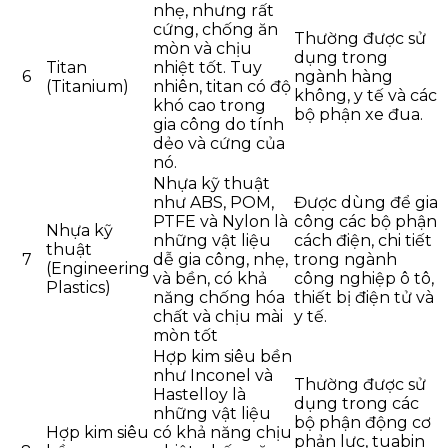
nhẹ, nhưng rất
cứng, chống ăn
Thường được sử
mòn và chịu
dụng trong
Titan
nhiệt tốt. Tuy
6
ngành hàng
(Titanium)
nhiên, titan có độ
không, y tế và các
khó cao trong
bộ phận xe đua.
gia công do tính
dẻo và cứng của
nó.
Nhựa kỹ thuật
như ABS, POM,
Được dùng để gia
PTFE và Nylon là
công các bộ phận
Nhựa kỹ
những vật liệu
cách điện, chi tiết
thuật
7
dễ gia công, nhẹ,
trong ngành
(Engineering
và bền, có khả
công nghiệp ô tô,
Plastics)
năng chống hóa
thiết bị điện tử và
chất và chịu mài
y tế.
mòn tốt
Hợp kim siêu bền
như Inconel và
Thường được sử
Hastelloy là
dụng trong các
những vật liệu
bộ phận động cơ
Hợp kim siêu
có khả năng chịu
phản lực, tuabin