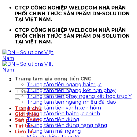
Chuyển
CTCP CÔNG NGHIỆP WELDCOM NHÀ PHÂN
đến
PHỐI CHÍNH THỨC SẢN PHẨM DN-SOLUTION
nội
TẠI VIỆT NAM.
dung
CTCP CÔNG NGHIỆP WELDCOM NHÀ PHÂN
PHỐI CHÍNH THỨC SẢN PHẨM DN-SOLUTION
TẠI VIỆT NAM.
Trung tâm gia công tiện CNC
Trung tâm tiện ngang hai trục
Trung tâm tiện ngang kết hợp phay
Tìm
Trung tâm tiện phay ngang kết hợp trục Y
kiếm:
Trung tâm tiện ngang nhiều đài dao
Trung tâm tiện vành xe nhôm
Trang chủ
Trung tâm tiện hai trục chính
Giới thiệu
Trung tâm tiện đứng
Sản phẩm
Trung tâm tiện đứng hạng nặng
Tin tức
Trung tâm mài ngang
Liên hệ
Máy tiện kiểu Thụy Sĩ