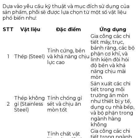
Dựa vào yêu cầu kỹ thuật và mục đích sử dụng của
sản phẩm, phôi sẽ được lựa chọn từ một số vật liệu
phổ biến như:
STT
Vật liệu
Đặc điểm
Ứng dụng
Gia công các chi
tiết máy, trục,
bánh răng, các bộ
Tính cứng, bền
phận cơ khí, và
1
Thép (Steel)
và khả năng chịu
linh kiện đòi hỏi
lực cao
độ bền và khả
năng chịu mài
mòn.
Sản xuất các chi
tiết trong môi
trường ăn mòn
Thép không
Tính chống gỉ
như thiết bị y tế,
2
gỉ (Stainless
sét và chịu ăn
dụng cụ nhà bếp,
Steel)
mòn tốt
và bộ phận trong
ngành hàng
không
Gia công các chi
Tính chất vật
tiết trong ngành