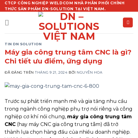
Chuyển
CTCP CÔNG NGHIỆP WELDCOM NHÀ PHÂN PHỐI CHÍNH
THỨC SẢN PHẨM DN-SOLUTION TẠI VIỆT NAM.
đến
nội
dung
TIN DN SOLUTION
Máy gia công trung tâm CNC là gì?
Chi tiết ưu điểm, ứng dụng
ĐÃ ĐĂNG TRÊN
THÁNG 9 21, 2024
BỞI
NGUYỄN HOA
Trước sự phát triển mạnh mẽ và gia tăng nhu cầu
trong ngành công nghiệp phụ trợ nói riêng và công
nghiệp cơ khí nói chung,
máy gia công trung tâm
CNC
(hay máy CNC gia công trung tâm) đã trở
thành lựa chọn hàng đầu của nhiều doanh nghiệp.