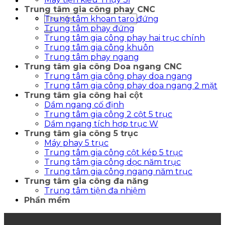
Trung tâm gia công phay CNC
Tìm
Trung tâm khoan taro đứng
kiếm:
Trung tâm phay đứng
Trung tâm gia công phay hai trục chính
Trung tâm gia công khuôn
Trung tâm phay ngang
Trung tâm gia công Doa ngang CNC
Trung tâm gia công phay doa ngang
Trung tâm gia công phay doa ngang 2 mặt
Trung tâm gia công hai cột
Dầm ngang cố định
Trung tâm gia công 2 cột 5 trục
Dầm ngang tích hợp trục W
Trung tâm gia công 5 trục
Máy phay 5 trục
Trung tâm gia công cột kép 5 trục
Trung tâm gia công dọc năm trục
Trung tâm gia công ngang năm trục
Trung tâm gia công đa năng
Trung tâm tiện đa nhiệm
Phần mềm