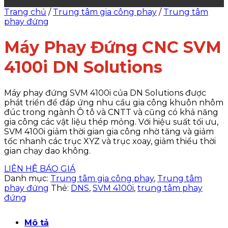
Trang chủ
/
Trung tâm gia công phay
/
Trung tâm
phay đứng
Máy Phay Đứng CNC SVM
4100i DN Solutions
Máy phay đứng SVM 4100i của DN Solutions được
phát triển để đáp ứng nhu cầu gia công khuôn nhôm
đúc trong ngành Ô tô và CNTT và cũng có khả năng
gia công các vật liệu thép mỏng. Với hiệu suất tối ưu,
SVM 4100i giảm thời gian gia công nhờ tăng và giảm
tốc nhanh các trục XYZ và trục xoay, giảm thiểu thời
gian chạy dao không.
LIÊN HỆ BÁO GIÁ
Danh mục:
Trung tâm gia công phay
,
Trung tâm
phay đứng
Thẻ:
DNS
,
SVM 4100i
,
trung tâm phay
đứng
Mô tả