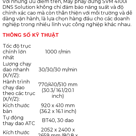
Với những ưu điểm trên, Máy phay đứng SVM 4100i
DNS Solution không chỉ đảm bảo năng suất và độ
chính xác cao mà còn thân thiện với môi trường và dễ
dàng vận hành, là lựa chọn hàng đầu cho các doanh
nghiệp trong nhiều lĩnh vực công nghiệp khác nhau.
THÔNG SỐ KỸ THUẬT
Tốc độ trục
chính lớn
1000 r/min
nhất
Lượng chạy
dao nhanh
30/30/30 m/min
(X/Y/Z):
Hành trình
770/410/510 mm
chạy dao
(30.3/ 16.1/20.1
theo các trục
inch)
(X/Y/Z):
Kích thước
920 x 410 mm
bàn
(36.2 x 16.1 inch)
Tự động
BT40, 30 dao
thay dao ATC
2052 x 2400 x
Kích thước
2659 mm (80.8 x