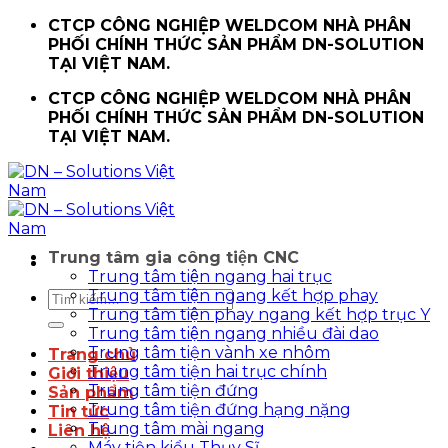
Chuyển
CTCP CÔNG NGHIỆP WELDCOM NHÀ PHÂN
đến
PHỐI CHÍNH THỨC SẢN PHẨM DN-SOLUTION
nội
TẠI VIỆT NAM.
dung
CTCP CÔNG NGHIỆP WELDCOM NHÀ PHÂN
PHỐI CHÍNH THỨC SẢN PHẨM DN-SOLUTION
TẠI VIỆT NAM.
Trung tâm gia công tiện CNC
Trung tâm tiện ngang hai trục
Trung tâm tiện ngang kết hợp phay
Tìm
Trung tâm tiện phay ngang kết hợp trục Y
kiếm:
Trung tâm tiện ngang nhiều đài dao
Trung tâm tiện vành xe nhôm
Trang chủ
Trung tâm tiện hai trục chính
Giới thiệu
Trung tâm tiện đứng
Sản phẩm
Trung tâm tiện đứng hạng nặng
Tin tức
Trung tâm mài ngang
Liên hệ
Máy tiện kiểu Thụy Sĩ