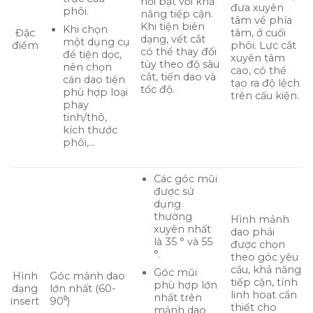
nổi bật với khả
đưa xuyên
phôi.
năng tiếp cận.
tâm về phía
Khi tiện biên
Khi chọn
Đặc
tâm, ở cuối
dạng, vết cắt
một dụng cụ
điểm
phôi. Lực cắt
có thể thay đổi
để tiện dọc,
xuyên tâm
tùy theo độ sâu
nên chọn
cao, có thể
cắt, tiến dao và
cán dao tiện
tạo ra độ lệch
tốc độ.
phù hợp loại
trên cấu kiện.
phay
tinh/thô,
kích thước
phôi,…
Các góc mũi
được sử
dụng
thường
Hình mảnh
xuyên nhất
dao phải
là 35 ° và 55
được chọn
°.
theo góc yêu
cầu, khả năng
Góc mũi
Hình
Góc mảnh dao
tiếp cận, tính
phù hợp lớn
dạng
lớn nhất (60-
linh hoạt cần
nhất trên
insert
90⁰)
thiết cho
mảnh dao