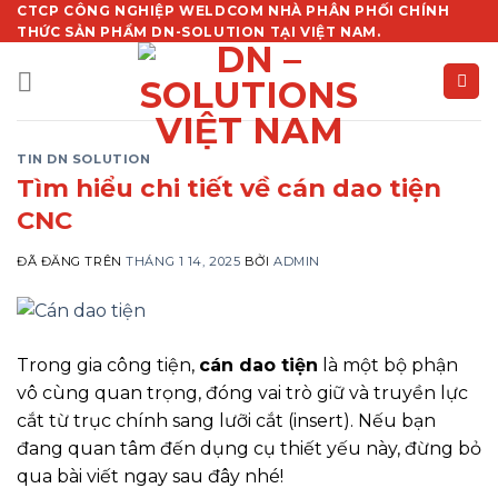
Chuyển
CTCP CÔNG NGHIỆP WELDCOM NHÀ PHÂN PHỐI CHÍNH
THỨC SẢN PHẨM DN-SOLUTION TẠI VIỆT NAM.
đến
nội
dung
TIN DN SOLUTION
Tìm hiểu chi tiết về cán dao tiện
CNC
ĐÃ ĐĂNG TRÊN
THÁNG 1 14, 2025
BỞI
ADMIN
Trong gia công tiện,
cán dao tiện
là một bộ phận
vô cùng quan trọng, đóng vai trò giữ và truyền lực
cắt từ trục chính sang lưỡi cắt (insert). Nếu bạn
đang quan tâm đến dụng cụ thiết yếu này, đừng bỏ
qua bài viết ngay sau đây nhé!