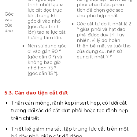
trình nhỏ) tạo ra
phôi phải được phân
lực cắt dọc trục
tích để chọn góc sao
Góc
lớn, trong khi
cho phù hợp nhất.
vào
góc đi vào nhỏ
Góc cắt tự do ít nhất là 2
của
(góc đạo trình
° giữa phôi và hạt dao
dao
lớn) tạo ra lực cắt
phải được duy trì. Tuy
hướng tâm lớn.
nhiên, vì lý do hoàn
Nên sử dụng góc
thiện bề mặt và tuổi thọ
đi vào gần 90 °
của dụng cụ, nên sử
(góc dẫn 0 °) và
dụng ít nhất 7 °.
không bao giờ
nhỏ hơn 75 °
(góc dẫn 15 °).
5.3. Cán dao tiện cắt đứt
Thân cán mỏng, rãnh kẹp insert hẹp, có lưỡi cắt
tương đối sắc để cắt đứt phôi hoặc tạo rãnh hẹp
trên chi tiết.
Thiết kế giảm ma sát, tập trung lực cắt trên một
bề dày nhỏ, giúp cắt dễ dàng.