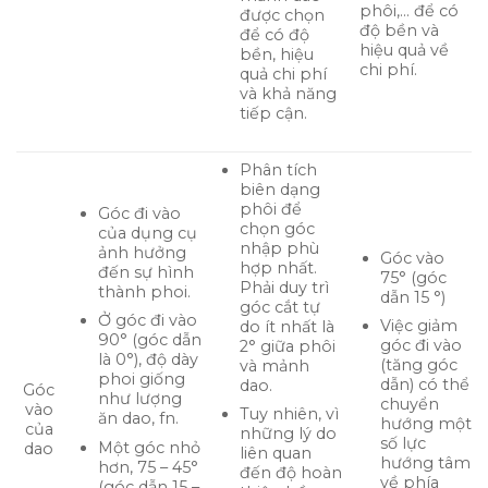
phôi,… để có
được chọn
độ bền và
để có độ
hiệu quả về
bền, hiệu
chi phí.
quả chi phí
và khả năng
tiếp cận.
Phân tích
biên dạng
phôi để
Góc đi vào
chọn góc
của dụng cụ
nhập phù
ảnh hưởng
Góc vào
hợp nhất.
đến sự hình
75° (góc
Phải duy trì
thành phoi.
dẫn 15 °)
góc cắt tự
Ở góc đi vào
Việc giảm
do ít nhất là
90° (góc dẫn
góc đi vào
2° giữa phôi
là 0°), độ dày
(tăng góc
và mảnh
phoi giống
dẫn) có thể
dao.
Góc
như lượng
chuyển
vào
Tuy nhiên, vì
ăn dao, fn.
hướng một
của
những lý do
số lực
Một góc nhỏ
dao
liên quan
hướng tâm
hơn, 75 – 45°
đến độ hoàn
về phía
(góc dẫn 15 –