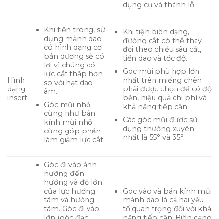
dụng cụ và thành lỗ.
Khi tiện trong, sử
Khi tiện biên dạng,
dụng mảnh dao
đường cắt có thể thay
có hình dạng cơ
đổi theo chiều sâu cắt,
bản dương sẽ có
tiến dao và tốc độ.
lợi vì chúng có
Góc mũi phù hợp lớn
lực cắt thấp hơn
nhất trên miếng chèn
Hình
so với hạt dao
phải được chọn để có độ
dạng
âm.
bền, hiệu quả chi phí và
insert
Góc mũi nhỏ
khả năng tiếp cận.
cũng như bán
Các góc mũi được sử
kính mũi nhỏ
dụng thường xuyên
cũng góp phần
nhất là 55° và 35°.
làm giảm lực cắt.
Góc đi vào ảnh
hưởng đến
hướng và độ lớn
của lực hướng
Góc vào và bán kính mũi
tâm và hướng
mảnh dao là cả hai yếu
tâm. Góc đi vào
tố quan trọng đối với khả
lớn (góc đạo
năng tiếp cận. Biên dạng