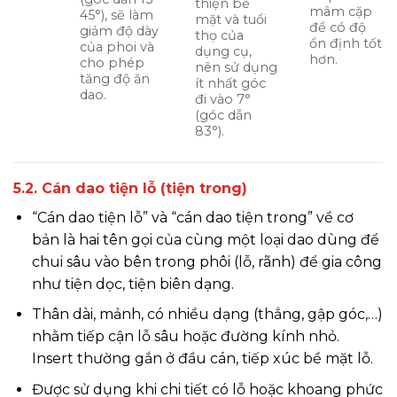
thiện bề
mâm cặp
45°), sẽ làm
mặt và tuổi
để có độ
giảm độ dày
thọ của
ổn định tốt
của phoi và
dụng cụ,
hơn.
cho phép
nên sử dụng
tăng độ ăn
ít nhất góc
dao.
đi vào 7°
(góc dẫn
83°).
5.2. Cán dao tiện lỗ (tiện trong)
“Cán dao tiện lỗ” và “cán dao tiện trong” về cơ
bản là hai tên gọi của cùng một loại dao dùng để
chui sâu vào bên trong phôi (lỗ, rãnh) để gia công
như tiện dọc, tiện biên dạng.
Thân dài, mảnh, có nhiều dạng (thẳng, gập góc,…)
nhằm tiếp cận lỗ sâu hoặc đường kính nhỏ.
Insert thường gắn ở đầu cán, tiếp xúc bề mặt lỗ.
Được sử dụng khi chi tiết có lỗ hoặc khoang phức