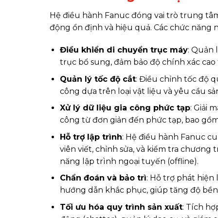
Hệ điều hành Fanuc đóng vai trò trung tâ
động ổn định và hiệu quả. Các chức năng n
Điều khiển di chuyển trục máy
:
Quản lý
trục bổ sung, đảm bảo độ chính xác cao 
Quản lý tốc độ cắt
:
Điều chỉnh tốc độ qu
công dựa trên loại vật liệu và yêu cầu s
Xử lý dữ liệu gia công phức tạp
:
Giải m
công từ đơn giản đến phức tạp, bao gồm 
Hỗ trợ lập trình
:
Hệ điều hành Fanuc cung
viên viết, chỉnh sửa, và kiểm tra chương 
năng lập trình ngoại tuyến (offline).
Chẩn đoán và bảo trì
:
Hỗ trợ phát hiện 
hướng dẫn khắc phục, giúp tăng độ bền 
Tối ưu hóa quy trình sản xuất
:
Tích hợp