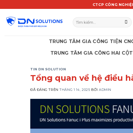
Chuyển
CTCP CÔNG NGHIỆ
đến
nội
Tìm
dung
kiếm:
TRUNG TÂM GIA CÔNG TIỆN CN
TRUNG TÂM GIA CÔNG HAI CỘT
TIN DN SOLUTION
Tổng quan về hệ điều 
ĐÃ ĐĂNG TRÊN
THÁNG 1 14, 2025
BỞI
ADMIN