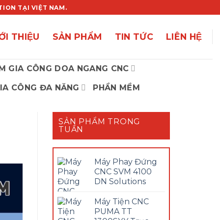
ON TẠI VIỆT NAM.
ỚI THIỆU
SẢN PHẨM
TIN TỨC
LIÊN HỆ
M GIA CÔNG DOA NGANG CNC
IA CÔNG ĐA NĂNG
PHẦN MỀM
SẢN PHẨM TRONG
TUẦN
Máy Phay Đứng
CNC SVM 4100
DN Solutions
Máy Tiện CNC
PUMA TT