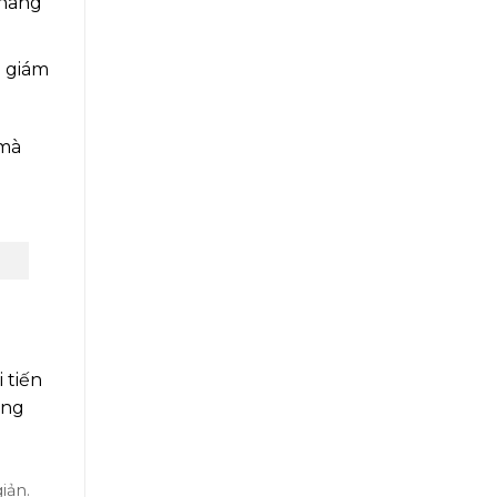
 nâng
p giám
 mà
 tiến
ổng
iản.