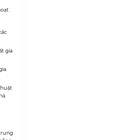
hoạt
các
t gia
gia
thuật
khả
 rung