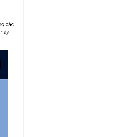
ho các
 này