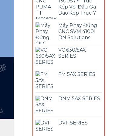
1300SYY Trục
Kép Với Đầu Gá
Dao Kép Trục Y
Máy Phay Đứng
CNC SVM 4100i
DN Solutions
VC 630/5AX
SERIES
FM 5AX SERIES
DNM 5AX SERIES
DVF SERIES