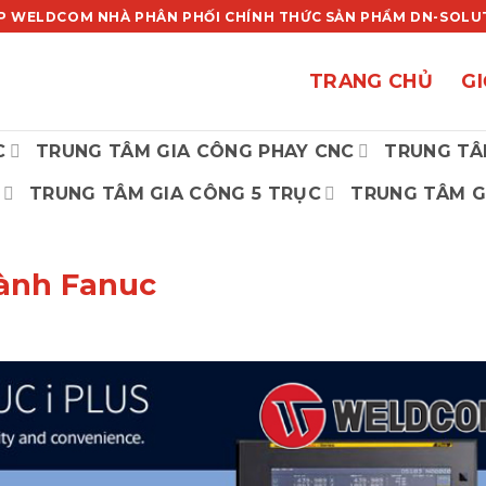
P WELDCOM NHÀ PHÂN PHỐI CHÍNH THỨC SẢN PHẨM DN-SOLUTI
TRANG CHỦ
GI
C
TRUNG TÂM GIA CÔNG PHAY CNC
TRUNG TÂ
TRUNG TÂM GIA CÔNG 5 TRỤC
TRUNG TÂM G
hành Fanuc