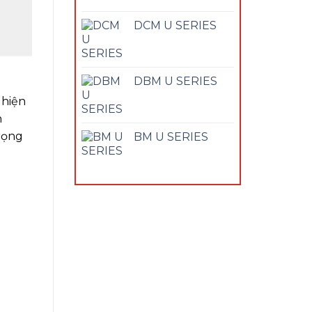
DCM U SERIES
DBM U SERIES
 hiện
n
rọng
BM U SERIES