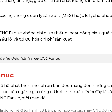
sát thời gian thực, giúp cải thiện chất lượng sản phẩm và
i các hệ thống quản lý sản xuất (MES) hoặc IoT, cho phé
CNC Fanuc không chỉ giúp thiết bị hoạt động hiệu quả
u lỗi và tối ưu hóa chi phí sản xuất.
ủa hệ điều hành máy CNC Fanuc
anuc
ế hệ phát triển, mỗi phiên bản đều mang đến những cải
ao của ngành gia công cơ khí chính xác. Dưới đây là t
CNC Fanuc, mời theo dõi.
là dòng hệ điều hành cơ bản, phù hợp với các máy CNC đơn g