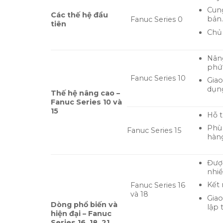
Cung
Các thế hệ đầu
bản.
Fanuc Series 0
tiên
Chủ 
Nâng
phức
Fanuc Series 10
Giao
dụng
Thế hệ nâng cao –
Fanuc Series 10 và
15
Hỗ t
Phù 
Fanuc Series 15
hàng
Được
nhiề
Kết 
Fanuc Series 16
và 18
Giao
Dòng phổ biến và
lập 
hiện đại – Fanuc
Series 16, 18, 21