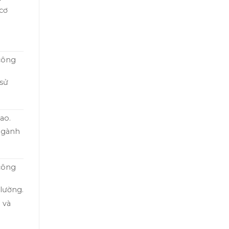
cơ
 công
 sử
ao.
 ngành
 công
 lường.
 và