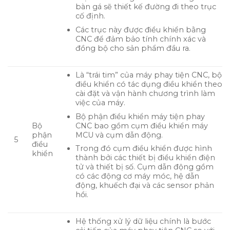
bàn gá sẽ thiết kế đường đi theo trục
cố định.
Các trục này được điều khiển bằng
CNC để đảm bảo tính chính xác và
đồng bộ cho sản phẩm đầu ra.
Là “trái tim” của máy phay tiện CNC, bộ
điều khiển có tác dụng điều khiển theo
cài đặt và vận hành chương trình làm
việc của máy.
Bộ phận điều khiển máy tiện phay
CNC bao gồm cụm điều khiển máy
Bộ
MCU và cụm dẫn động.
phận
5
điều
Trong đó cụm điều khiển được hình
khiển
thành bởi các thiết bị điều khiển điện
tử và thiết bị số. Cụm dẫn động gồm
có các động cơ máy móc, hệ dẫn
động, khuếch đại và các sensor phản
hồi.
Hệ thống xử lý dữ liệu chính là bước