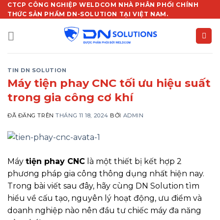
Chuyển
CTCP CÔNG NGHIỆP WELDCOM NHÀ PHÂN PHỐI CHÍNH
THỨC SẢN PHẨM DN-SOLUTION TẠI VIỆT NAM.
đến
nội
dung
TIN DN SOLUTION
Máy tiện phay CNC tối ưu hiệu suất
trong gia công cơ khí
ĐÃ ĐĂNG TRÊN
THÁNG 11 18, 2024
BỞI
ADMIN
Máy
tiện phay CNC
là một thiết bị kết hợp 2
phương pháp gia công thông dụng nhất hiện nay.
Trong bài viết sau đây, hãy cùng DN Solution tìm
hiểu về cấu tạo, nguyên lý hoạt động, ưu điểm và
doanh nghiệp nào nên đầu tư chiếc máy đa năng