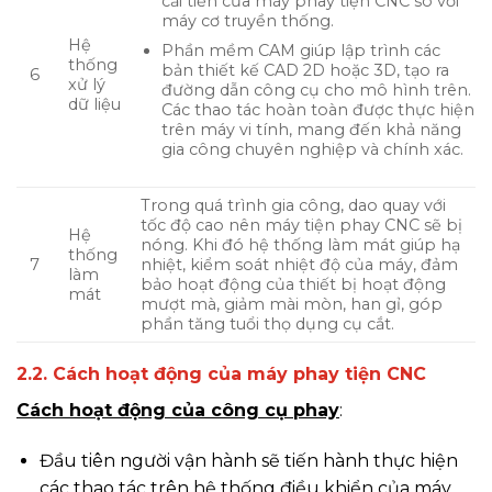
cải tiến của máy phay tiện CNC so với
máy cơ truyền thống.
Hệ
Phần mềm CAM giúp lập trình các
thống
bản thiết kế CAD 2D hoặc 3D, tạo ra
6
xử lý
đường dẫn công cụ cho mô hình trên.
dữ liệu
Các thao tác hoàn toàn được thực hiện
trên máy vi tính, mang đến khả năng
gia công chuyên nghiệp và chính xác.
Trong quá trình gia công, dao quay với
tốc độ cao nên máy tiện phay CNC sẽ bị
Hệ
nóng. Khi đó hệ thống làm mát giúp hạ
thống
7
nhiệt, kiểm soát nhiệt độ của máy, đảm
làm
bảo hoạt động của thiết bị hoạt động
mát
mượt mà, giảm mài mòn, han gỉ, góp
phần tăng tuổi thọ dụng cụ cắt.
2.2. Cách hoạt động của máy phay tiện CNC
Cách hoạt động của công cụ phay
:
Đầu tiên người vận hành sẽ tiến hành thực hiện
các thao tác trên hệ thống điều khiển của máy