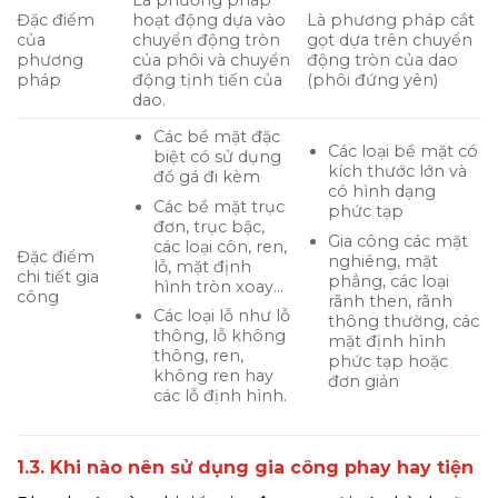
Đặc điểm
hoạt động dựa vào
Là phương pháp cắt
của
chuyển động tròn
gọt dựa trên chuyển
phương
của phôi và chuyển
động tròn của dao
pháp
động tịnh tiến của
(phôi đứng yên)
dao.
Các bề mặt đặc
Các loại bề mặt có
biệt có sử dụng
kích thước lớn và
đồ gá đi kèm
có hình dạng
Các bề mặt trục
phức tạp
đơn, trục bậc,
Gia công các mặt
các loại côn, ren,
Đặc điểm
nghiêng, mặt
lỗ, mặt định
chi tiết gia
phẳng, các loại
hình tròn xoay…
công
rãnh then, rãnh
Các loại lỗ như lỗ
thông thường, các
thông, lỗ không
mặt định hình
thông, ren,
phức tạp hoặc
không ren hay
đơn giản
các lỗ định hình.
1.3. Khi nào nên sử dụng gia công phay hay tiện