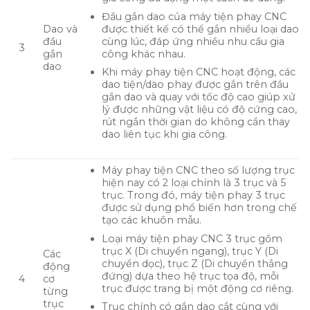
Đầu gắn dao của máy tiện phay CNC
được thiết kế có thể gắn nhiều loại dao
Dao và
cùng lúc, đáp ứng nhiều nhu cầu gia
đầu
3
công khác nhau.
gắn
dao
Khi máy phay tiện CNC hoạt động, các
dao tiện/dao phay được gắn trên đầu
gắn dao và quay với tốc độ cao giúp xử
lý được những vật liệu có độ cứng cao,
rút ngắn thời gian do không cần thay
dao liên tục khi gia công.
Máy phay tiện CNC theo số lượng trục
hiện nay có 2 loại chính là 3 trục và 5
trục. Trong đó, máy tiện phay 3 trục
được sử dụng phổ biến hơn trong chế
tạo các khuôn mẫu.
Loại máy tiện phay CNC 3 trục gồm
trục X (Di chuyển ngang), trục Y (Di
Các
chuyển dọc), trục Z (Di chuyển thẳng
động
đứng) dựa theo hệ trục tọa độ, mỗi
4
cơ
trục được trang bị một động cơ riêng.
từng
trục
Trục chính có gắn dao cắt cùng với