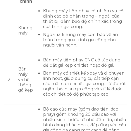
chính
Khung máy tiện phay có nhiệm vụ cố
định các bộ phận trong – ngoài của
thiết bị, đảm bảo độ chính xác trong
quá trình gia công.
Khung
1
máy
Ngoài ra khung máy còn bảo vệ an
toàn trong quá trình gia công cho
người vận hành.
Bàn máy tiện phay CNC có tác dụng
để đặt gá kẹp chi tiết hoặc đồ gá.
Bàn
Bàn máy có thiết kế xoay và di chuyển
máy
linh hoạt, giúp dụng cụ cắt tiếp cận
2
và hệ
các mặt của chi tiết gia công. Từ đó rút
thống
ngắn thời gian gia công và xử lý được
gá kẹp
các chi tiết có độ phức tạp cao.
Bộ dao của máy (gồm dao tiện, dao
phay) gồm khoảng 20 đầu dao với
nhiều kích thước từ nhỏ đến lớn, nhiều
hình dạng khác nhau, đáp ứng yêu cầu
gia công đa dạng một cách dễ dàng.