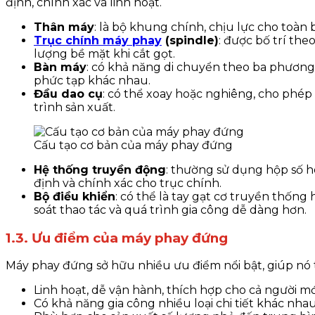
định, chính xác và linh hoạt.
Thân máy
: là bộ khung chính, chịu lực cho toàn 
Trục chính máy phay
(spindle)
: được bố trí th
lượng bề mặt khi cắt gọt.
Bàn máy
: có khả năng di chuyển theo ba phương X
phức tạp khác nhau.
Đầu dao cụ
: có thể xoay hoặc nghiêng, cho phép
trình sản xuất.
Cấu tạo cơ bản của máy phay đứng
Hệ thống truyền động
: thường sử dụng hộp số h
định và chính xác cho trục chính.
Bộ điều khiển
: có thể là tay gạt cơ truyền thống
soát thao tác và quá trình gia công dễ dàng hơn.
1.3. Ưu điểm của máy phay đứng
Máy phay đứng sở hữu nhiều ưu điểm nổi bật, giúp nó t
Linh hoạt, dễ vận hành, thích hợp cho cả người mớ
Có khả năng gia công nhiều loại chi tiết khác nh