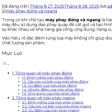
Đã đăng trên
Tháng 8 27, 2025
Tháng 8 28, 2025
bởi
a
Trong cơ khí chế tạo,
máy phay đứng và ngang
là ha
máy đều sử dụng dao phay quay để cắt gọt và tạo hình 
sự khác nhau về khả năng gia công, ứng dụng, năng suấ
Việc hiểu rõ đặc điểm từng loại máy không chỉ giúp doa
chất lượng sản phẩm.
Mục Lục
1. Tổng quan về máy phay đứng
1.1. Định nghĩa máy phay đứng
1.2. Cấu tạo cơ bản của máy phay đứng
1.3. Ưu điểm của máy phay đứng
1.4. Nhược điểm của máy phay đứng
1.5. Ứng dụng của máy phay đứng
2. Tổng quan về máy phay ngang
2.1. Định nghĩa của máy phay ngang
2.2. Cấu tạo cơ bản của máy phay ngang
2.3. Ưu điểm của máy phay ngang