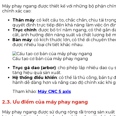
Máy phay ngang được thiết kế với những bộ phận chính
chính xác cao:
Thân máy
: có kết cấu to, chắc chắn, chịu tải t
quyết định trực tiếp đến khả năng làm việc ổn đị
Trục chính
: được bố trí nằm ngang, có thể gắn 
cắt, ảnh hưởng đến năng suất và chất lượng bề m
Bàn máy
: có kích thước lớn, có thể di chuyển th
được nhiều loại chi tiết khác nhau.
Cấu tạo cơ bản của máy phay ngang
Trục gá dao (arbor)
: cho phép lắp nhiều dao cụ s
tăng hiệu quả sản xuất.
Hệ thống điều khiển
: có thể là thủ công, bán t
hành dễ dàng hơn và nâng cao độ chính xác khi g
Tham khảo:
Máy CNC 5 axis
2.3. Ưu điểm của máy phay ngang
Máy phay ngang được sử dụng rộng rãi trong sản xuất cơ