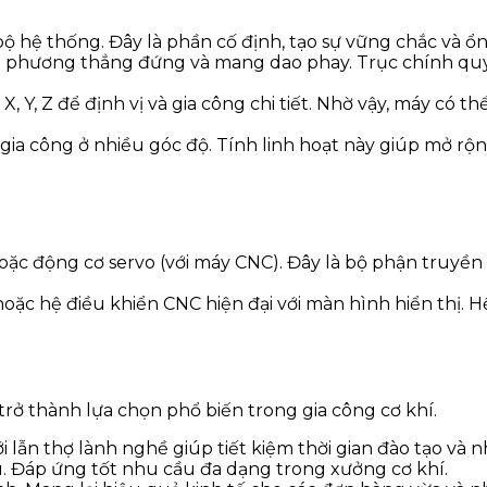
bộ hệ thống. Đây là phần cố định, tạo sự vững chắc và ổn
eo phương thẳng đứng và mang dao phay. Trục chính quyế
, Y, Z để định vị và gia công chi tiết. Nhờ vậy, máy có 
 gia công ở nhiều góc độ. Tính linh hoạt này giúp mở r
oặc động cơ servo (với máy CNC). Đây là bộ phận truyề
 hoặc hệ điều khiển CNC hiện đại với màn hình hiển thị.
rở thành lựa chọn phổ biến trong gia công cơ khí.
i lẫn thợ lành nghề giúp tiết kiệm thời gian đào tạo và
au. Đáp ứng tốt nhu cầu đa dạng trong xưởng cơ khí.