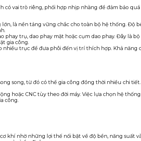
 có vai trò riêng, phối hợp nhịp nhàng để đảm bảo quá 
rọng lớn, là nền tảng vững chắc cho toàn bộ hệ thống. Đ
nh.
dao phay trụ, dao phay mặt hoặc cụm dao phay. Đây là 
ặt gia công.
eo nhiều trục để đưa phôi đến vị trí thích hợp. Khả năng
ong song, từ đó có thể gia công đồng thời nhiều chi tiết. 
ự động hoặc CNC tùy theo đời máy. Việc lựa chọn hệ thốn
ia công.
 khí nhờ những lợi thế nổi bật về độ bền, năng suất và 