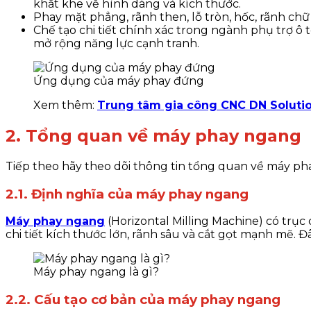
khắt khe về hình dáng và kích thước.
Phay mặt phẳng, rãnh then, lỗ tròn, hốc, rãnh chữ 
Chế tạo chi tiết chính xác trong ngành phụ trợ ô 
mở rộng năng lực cạnh tranh.
Ứng dụng của máy phay đứng
Xem thêm:
Trung tâm gia công CNC DN Soluti
2. Tổng quan về máy phay ngang
Tiếp theo hãy theo dõi thông tin tổng quan về máy ph
2.1. Định nghĩa của máy phay ngang
Máy phay ngang
(Horizontal Milling Machine) có trụ
chi tiết kích thước lớn, rãnh sâu và cắt gọt mạnh mẽ. 
Máy phay ngang là gì?
2.2. Cấu tạo cơ bản của máy phay ngang