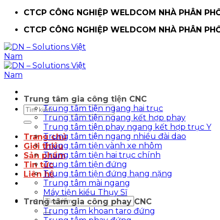
Chuyển
CTCP CÔNG NGHIỆP WELDCOM NHÀ PHÂN PHỐI
đến
CTCP CÔNG NGHIỆP WELDCOM NHÀ PHÂN PHỐI
nội
dung
Trung tâm gia công tiện CNC
Trung tâm tiện ngang hai trục
Tìm
Trung tâm tiện ngang kết hợp phay
kiếm:
Trung tâm tiện phay ngang kết hợp trục Y
Trung tâm tiện ngang nhiều đài dao
Trang chủ
Trung tâm tiện vành xe nhôm
Giới thiệu
Trung tâm tiện hai trục chính
Sản phẩm
Trung tâm tiện đứng
Tin tức
Trung tâm tiện đứng hạng nặng
Liên hệ
Trung tâm mài ngang
Máy tiện kiểu Thụy Sĩ
Tìm
Trung tâm gia công phay CNC
kiếm:
Trung tâm khoan taro đứng