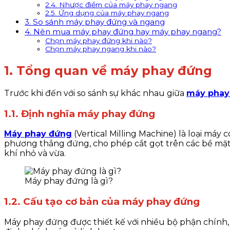
2.4. Nhược điểm của máy phay ngang
2.5. Ứng dụng của máy phay ngang
3. So sánh máy phay đứng và ngang
4. Nên mua máy phay đứng hay máy phay ngang?
Chọn máy phay đứng khi nào?
Chọn máy phay ngang khi nào?
1. Tổng quan về máy phay đứng
Trước khi đến với so sánh sự khác nhau giữa
máy phay
1.1. Định nghĩa máy phay đứng
Máy phay đứng
(Vertical Milling Machine) là loại má
phương thẳng đứng, cho phép cắt gọt trên các bề mặt 
khí nhỏ và vừa.
Máy phay đứng là gì?
1.2. Cấu tạo cơ bản của máy phay đứng
Máy phay đứng được thiết kế với nhiều bộ phận chính,