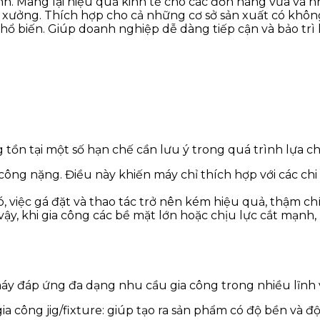
h. Mang lại hiệu quả kinh tế cho các đơn hàng vừa và n
 xưởng. Thích hợp cho cả những cơ sở sản xuất có khôn
hổ biến. Giúp doanh nghiệp dễ dàng tiếp cận và bảo trì 
ồn tại một số hạn chế cần lưu ý trong quá trình lựa ch
ông nặng. Điều này khiến máy chỉ thích hợp với các chi 
đó, việc gá đặt và thao tác trở nên kém hiệu quả, thậm ch
ậy, khi gia công các bề mặt lớn hoặc chịu lực cắt mạn
 máy đáp ứng đa dạng nhu cầu gia công trong nhiều lĩnh
 công jig/fixture: giúp tạo ra sản phẩm có độ bền và đ