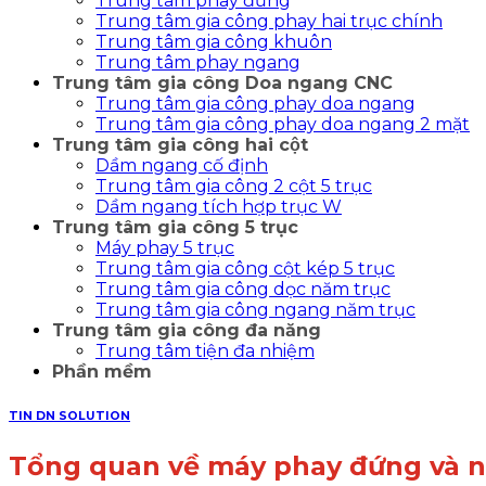
Trung tâm phay đứng
Trung tâm gia công phay hai trục chính
Trung tâm gia công khuôn
Trung tâm phay ngang
Trung tâm gia công Doa ngang CNC
Trung tâm gia công phay doa ngang
Trung tâm gia công phay doa ngang 2 mặt
Trung tâm gia công hai cột
Dầm ngang cố định
Trung tâm gia công 2 cột 5 trục
Dầm ngang tích hợp trục W
Trung tâm gia công 5 trục
Máy phay 5 trục
Trung tâm gia công cột kép 5 trục
Trung tâm gia công dọc năm trục
Trung tâm gia công ngang năm trục
Trung tâm gia công đa năng
Trung tâm tiện đa nhiệm
Phần mềm
TIN DN SOLUTION
Tổng quan về máy phay đứng và 