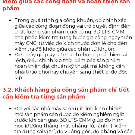
kiểm giữa các công đoạn và hoàn thiện sản
phẩm
Trong quá trình gia công khuôn, độ chính xác
giữa các công đoạn đóng vai trò quyết định đến
chất lượng sản phẩm cuối cùng. 3D LTS-CMM
cho phép kiểm tra từng bước gia công ngay trên
máy CNC, từ việc đo kích thước đơn lẻ cho đến
kiểm tra độ khớp giữa các phần tử khuôn.
Điều này giúp kỹ sư nhanh chóng phát hiện sai
lệch, điều chỉnh kịp thời, đảm bảo sản phẩm
hoàn thiện đạt chuẩn kỹ thuật mà không cần
phải tháo phôi hay chuyển sang thiết bị đo độc
lập.
3.2. Khách hàng gia công sản phẩm chi tiết
cần kiểm tra từng sản phẩm
Đối với các nhà máy sản xuất linh kiện chi tiết,
mỗi sản phẩm cần được đo kiểm nghiêm ngặt
trước khi bàn giao. 3D LTS-CMM giúp đo hình
học (đường thẳng, mặt phẳng, lỗ, rãnh…), kiểm
tra dung sai vị trí, độ vuông góc, độ phẳng và các