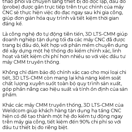
tháo phôi và chuyển sang thiết bị đo độc lập, đầu dò
(probe) được gắn trực tiếp trên trục chính của máy
CNC sẽ thực hiện việc đo đạc ngay sau khi gia công,
giúp đơn giản hóa quy trình và tiết kiệm thời gian
đáng kể.
Là công nghệ đo tự động tiên tiến, 3D LTS-CMM giúp
doanh nghiệp tận dụng tối đa các máy CNC đã được
trang bị đầu dò, kết hợp với phần mềm chuyên dụng
để xây dựng một hệ thống đo kiểm chính xác, linh
hoạt và tiết kiệm chi phí hơn nhiều so với việc đầu tư
máy CMM truyền thống.
Không chỉ đảm bảo độ chính xác cao cho mọi loại chi
tiết, 3D LTS-CMM còn mang lại khả năng kiểm soát
chất lượng xuyên suốt toàn bộ quy trình sản xuất,
góp phần nâng cao hiệu suất và tính ổn định của sản
phẩm.
Khác các máy CMM truyền thống, 3D LTS-CMM của
Weldcom giúp khách hàng tận dụng hạ tầng CNC
hiện có để tạo thành một hệ đo kiểm tự động ngay
trên máy gia công, tiết kiệm đến 90% chi phí so với
đầu tư thiết bị đo riêng biệt.