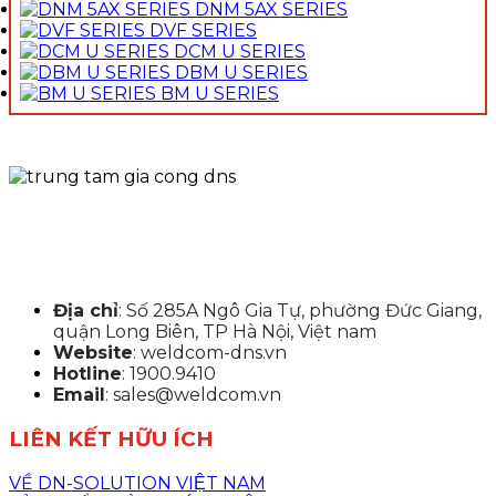
DNM 5AX SERIES
DVF SERIES
DCM U SERIES
DBM U SERIES
BM U SERIES
Địa chỉ
: Số 285A Ngô Gia Tự, phường Đức Giang,
quận Long Biên, TP Hà Nội, Việt nam
Website
: weldcom-dns.vn
Hotline
: 1900.9410
Email
: sales@weldcom.vn
LIÊN KẾT HỮU ÍCH
VỀ DN-SOLUTION VIỆT NAM