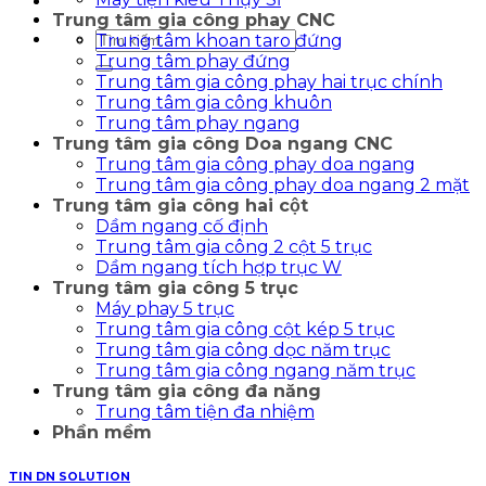
Trung tâm gia công phay CNC
Tìm
Trung tâm khoan taro đứng
kiếm:
Trung tâm phay đứng
Trung tâm gia công phay hai trục chính
Trung tâm gia công khuôn
Trung tâm phay ngang
Trung tâm gia công Doa ngang CNC
Trung tâm gia công phay doa ngang
Trung tâm gia công phay doa ngang 2 mặt
Trung tâm gia công hai cột
Dầm ngang cố định
Trung tâm gia công 2 cột 5 trục
Dầm ngang tích hợp trục W
Trung tâm gia công 5 trục
Máy phay 5 trục
Trung tâm gia công cột kép 5 trục
Trung tâm gia công dọc năm trục
Trung tâm gia công ngang năm trục
Trung tâm gia công đa năng
Trung tâm tiện đa nhiệm
Phần mềm
TIN DN SOLUTION