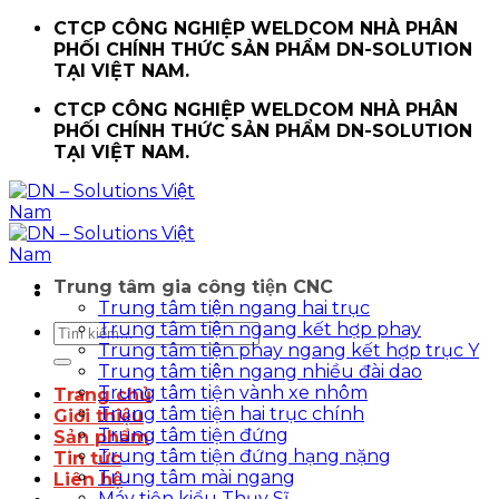
Chuyển
CTCP CÔNG NGHIỆP WELDCOM NHÀ PHÂN
đến
PHỐI CHÍNH THỨC SẢN PHẨM DN-SOLUTION
nội
TẠI VIỆT NAM.
dung
CTCP CÔNG NGHIỆP WELDCOM NHÀ PHÂN
PHỐI CHÍNH THỨC SẢN PHẨM DN-SOLUTION
TẠI VIỆT NAM.
Trung tâm gia công tiện CNC
Trung tâm tiện ngang hai trục
Trung tâm tiện ngang kết hợp phay
Tìm
Trung tâm tiện phay ngang kết hợp trục Y
kiếm:
Trung tâm tiện ngang nhiều đài dao
Trung tâm tiện vành xe nhôm
Trang chủ
Trung tâm tiện hai trục chính
Giới thiệu
Trung tâm tiện đứng
Sản phẩm
Trung tâm tiện đứng hạng nặng
Tin tức
Trung tâm mài ngang
Liên hệ
Máy tiện kiểu Thụy Sĩ