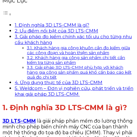
Mục Lục
1. Định nghĩa 3D LTS-CMM là gì?
2. Ưu điểm nổi bật của 3D LTS-CMM
3. Giải pháp đo kiểm chính xác tối ưu cho từng nhu
cầu khách hàng
3.1. Khách hàng gia công khuôn cần đo kiểm giữa
các công đoạn và hoàn thiện sản phẩm
3.2. Khách hàng gia công sản phẩm chi tiết cần
kiểm tra từng sản phẩm
3.3. Giải pháp 3D LTS-CMM phù hợp với khách
hàng gia công sản phẩm quá khổ cần báo cáo kết
quả đo chi tiết
4. Ứng dụng thực tế của 3D LTS-CMM
5. Weldcom – Đơn vị nghiên cứu, phát triển và triển
khai giải pháp 3D LTS-CMM
1. Định nghĩa 3D LTS-CMM là gì?
3D LTS-CMM
là giải pháp phần mềm đo lường thông
minh cho phép biến chính máy CNC của bạn thành
một hệ thống đo tọa độ ba chiều (CMM). Thay vì phải