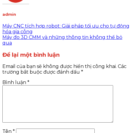
admin
Máy CNC tích hợp robot: Giải pháp tối ưu cho tự động
hóa gia công
Máy đo 3D CMM và những thông tin không thể bỏ
qua
Để lại một bình luận
Email của bạn sẽ không được hiển thị công khai.
Các
trường bắt buộc được đánh dấu
*
Bình luận
*
Tên
*