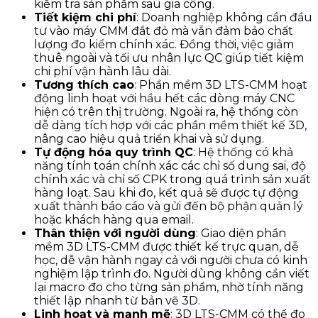
kiểm tra sản phẩm sau gia công.
Tiết kiệm chi phí
: Doanh nghiệp không cần đầu
tư vào máy CMM đắt đỏ mà vẫn đảm bảo chất
lượng đo kiểm chính xác. Đồng thời, việc giảm
thuê ngoài và tối ưu nhân lực QC giúp tiết kiệm
chi phí vận hành lâu dài.
Tương thích cao
: Phần mềm 3D LTS-CMM hoạt
động linh hoạt với hầu hết các dòng máy CNC
hiện có trên thị trường. Ngoài ra, hệ thống còn
dễ dàng tích hợp với các phần mềm thiết kế 3D,
nâng cao hiệu quả triển khai và sử dụng.
Tự động hóa quy trình QC
: Hệ thống có khả
năng tính toán chính xác các chỉ số dung sai, độ
chính xác và chỉ số CPK trong quá trình sản xuất
hàng loạt. Sau khi đo, kết quả sẽ được tự động
xuất thành báo cáo và gửi đến bộ phận quản lý
hoặc khách hàng qua email.
Thân thiện với người dùng
: Giao diện phần
mềm 3D LTS-CMM được thiết kế trực quan, dễ
học, dễ vận hành ngay cả với người chưa có kinh
nghiệm lập trình đo. Người dùng không cần viết
lại macro đo cho từng sản phẩm, nhờ tính năng
thiết lập nhanh từ bản vẽ 3D.
Linh hoạt và mạnh mẽ
: 3D LTS-CMM có thể đo