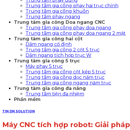
Trung tâm phay đứng
Trung tâm gia công phay hai trục chính
Trung tâm gia công khuôn
Trung tâm phay ngang
Trung tâm gia công Doa ngang CNC
Trung tâm gia công phay doa ngang
Trung tâm gia công phay doa ngang 2 mặt
Trung tâm gia công hai cột
Dầm ngang cố định
Trung tâm gia công 2 cột 5 trục
Dầm ngang tích hợp trục W
Trung tâm gia công 5 trục
Máy phay 5 trục
Trung tâm gia công cột kép 5 trục
Trung tâm gia công dọc năm trục
Trung tâm gia công ngang năm trục
Trung tâm gia công đa năng
Trung tâm tiện đa nhiệm
Phần mềm
TIN DN SOLUTION
Máy CNC tích hợp robot: Giải pháp