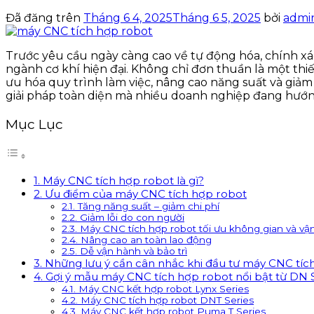
Đã đăng trên
Tháng 6 4, 2025
Tháng 6 5, 2025
bởi
admi
Trước yêu cầu ngày càng cao về tự động hóa, chính xá
ngành cơ khí hiện đại. Không chỉ đơn thuần là một thiế
ưu hóa quy trình làm việc, nâng cao năng suất và giảm th
giải pháp toàn diện mà nhiều doanh nghiệp đang hướ
Mục Lục
1. Máy CNC tích hợp robot là gì?
2. Ưu điểm của máy CNC tích hợp robot
2.1. Tăng năng suất – giảm chi phí
2.2. Giảm lỗi do con người
2.3. Máy CNC tích hợp robot tối ưu không gian và vậ
2.4. Nâng cao an toàn lao động
2.5. Dễ vận hành và bảo trì
3. Những lưu ý cần cân nhắc khi đầu tư máy CNC tíc
4. Gợi ý mẫu máy CNC tích hợp robot nổi bật từ DN 
4.1. Máy CNC kết hợp robot Lynx Series
4.2. Máy CNC tích hợp robot DNT Series
4.3. Máy CNC kết hợp robot Puma T Series