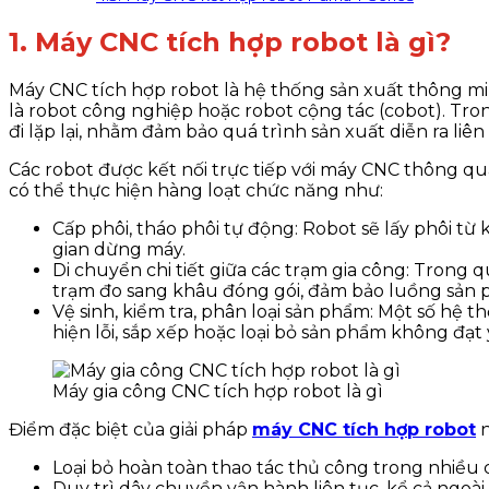
1. Máy CNC tích hợp robot là gì?
Máy CNC tích hợp robot là hệ thống sản xuất thông m
là robot công nghiệp hoặc robot cộng tác (cobot). Tron
đi lặp lại, nhằm đảm bảo quá trình sản xuất diễn ra liên
Các robot được kết nối trực tiếp với máy CNC thông qu
có thể thực hiện hàng loạt chức năng như:
Cấp phôi, tháo phôi tự động: Robot sẽ lấy phôi từ
gian dừng máy.
Di chuyển chi tiết giữa các trạm gia công: Trong
trạm đo sang khâu đóng gói, đảm bảo luồng sản 
Vệ sinh, kiểm tra, phân loại sản phẩm: Một số hệ t
hiện lỗi, sắp xếp hoặc loại bỏ sản phẩm không đạt
Máy gia công CNC tích hợp robot là gì
Điểm đặc biệt của giải pháp
máy CNC tích hợp robot
n
Loại bỏ hoàn toàn thao tác thủ công trong nhiều cô
Duy trì dây chuyền vận hành liên tục, kể cả ngoà