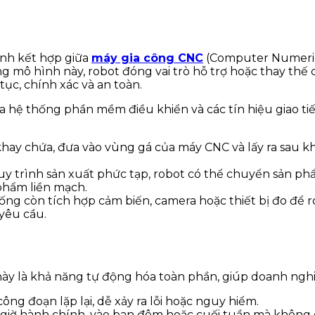
inh kết hợp giữa
máy gia công CNC
(Computer Numerica
g mô hình này, robot đóng vai trò hỗ trợ hoặc thay thế c
 tục, chính xác và an toàn.
a hệ thống phần mềm điều khiển và các tín hiệu giao tiế
 khay chứa, đưa vào vùng gá của máy CNC và lấy ra sau kh
 quy trình sản xuất phức tạp, robot có thể chuyển sản p
phẩm liền mạch.
hống còn tích hợp cảm biến, camera hoặc thiết bị đo để r
 yêu cầu.
ày là khả năng tự động hóa toàn phần, giúp doanh nghi
ng đoạn lặp lại, dễ xảy ra lỗi hoặc nguy hiểm.
i giờ hành chính, vào ban đêm hoặc cuối tuần mà không