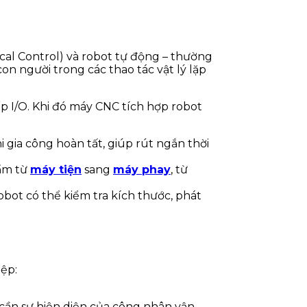
l Control) và robot tự động – thường
on người trong các thao tác vật lý lặp
p I/O. Khi đó máy CNC tích hợp robot
i gia công hoàn tất, giúp rút ngắn thời
hẩm từ
máy tiện
sang
máy phay
, từ
obot có thể kiểm tra kích thước, phát
ệp:
 cần sự hiện diện của công nhân vận