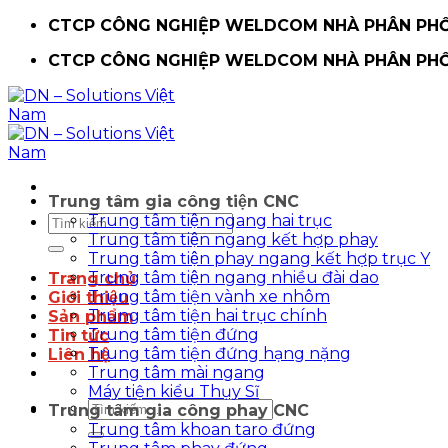
Chuyển
CTCP CÔNG NGHIỆP WELDCOM NHÀ PHÂN PHỐI
đến
CTCP CÔNG NGHIỆP WELDCOM NHÀ PHÂN PHỐI
nội
dung
Trung tâm gia công tiện CNC
Trung tâm tiện ngang hai trục
Tìm
Trung tâm tiện ngang kết hợp phay
kiếm:
Trung tâm tiện phay ngang kết hợp trục Y
Trung tâm tiện ngang nhiều đài dao
Trang chủ
Trung tâm tiện vành xe nhôm
Giới thiệu
Trung tâm tiện hai trục chính
Sản phẩm
Trung tâm tiện đứng
Tin tức
Trung tâm tiện đứng hạng nặng
Liên hệ
Trung tâm mài ngang
Máy tiện kiểu Thụy Sĩ
Tìm
Trung tâm gia công phay CNC
kiếm:
Trung tâm khoan taro đứng