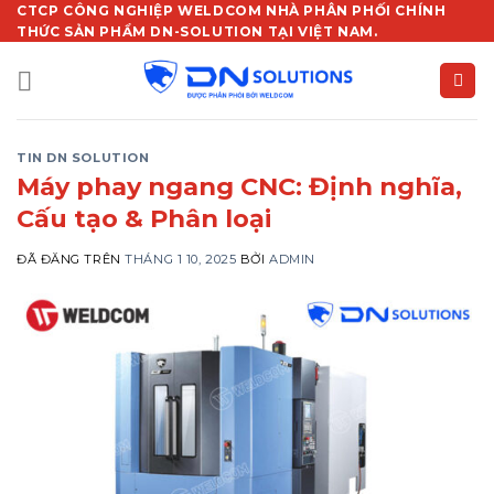
Chuyển
CTCP CÔNG NGHIỆP WELDCOM NHÀ PHÂN PHỐI CHÍNH
THỨC SẢN PHẨM DN-SOLUTION TẠI VIỆT NAM.
đến
nội
dung
TIN DN SOLUTION
Máy phay ngang CNC: Định nghĩa,
Cấu tạo & Phân loại
ĐÃ ĐĂNG TRÊN
THÁNG 1 10, 2025
BỞI
ADMIN