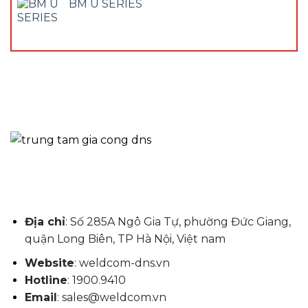
BM U SERIES
Địa chỉ
: Số 285A Ngô Gia Tự, phường Đức Giang,
quận Long Biên, TP Hà Nội, Việt nam
Website
: weldcom-dns.vn
Hotline
: 1900.9410
Email
: sales@weldcom.vn