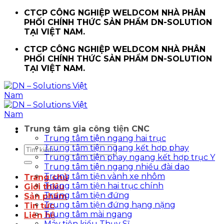
Chuyển
CTCP CÔNG NGHIỆP WELDCOM NHÀ PHÂN
đến
PHỐI CHÍNH THỨC SẢN PHẨM DN-SOLUTION
nội
TẠI VIỆT NAM.
dung
CTCP CÔNG NGHIỆP WELDCOM NHÀ PHÂN
PHỐI CHÍNH THỨC SẢN PHẨM DN-SOLUTION
TẠI VIỆT NAM.
Trung tâm gia công tiện CNC
Trung tâm tiện ngang hai trục
Trung tâm tiện ngang kết hợp phay
Tìm
Trung tâm tiện phay ngang kết hợp trục Y
kiếm:
Trung tâm tiện ngang nhiều đài dao
Trung tâm tiện vành xe nhôm
Trang chủ
Trung tâm tiện hai trục chính
Giới thiệu
Trung tâm tiện đứng
Sản phẩm
Trung tâm tiện đứng hạng nặng
Tin tức
Trung tâm mài ngang
Liên hệ
Máy tiện kiểu Thụy Sĩ