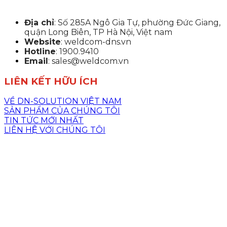
Địa chỉ
: Số 285A Ngô Gia Tự, phường Đức Giang,
quận Long Biên, TP Hà Nội, Việt nam
Website
: weldcom-dns.vn
Hotline
: 1900.9410
Email
: sales@weldcom.vn
LIÊN KẾT HỮU ÍCH
VỀ DN-SOLUTION VIỆT NAM
SẢN PHẨM CỦA CHÚNG TÔI
TIN TỨC MỚI NHẤT
LIÊN HỆ VỚI CHÚNG TÔI