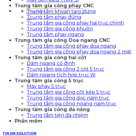
Trung tâm gia công phay CNC
Tìm
Trung tâm khoan taro đứng
kiếm:
Trung tâm phay đứng
Trung tâm gia công phay hai trục chính
Trung tâm gia công khuôn
Trung tâm phay ngang
Trung tâm gia công Doa ngang CNC
Trung tâm gia công phay doa ngang
Trung tâm gia công phay doa ngang 2 mặt
Trung tâm gia công hai cột
Dầm ngang cố định
Trung tâm gia công 2 cột 5 trục
Dầm ngang tích hợp trục W
Trung tâm gia công 5 trục
Máy phay 5 trục
Trung tâm gia công cột kép 5 trục
Trung tâm gia công dọc năm trục
Trung tâm gia công ngang năm trục
Trung tâm gia công đa năng
Trung tâm tiện đa nhiệm
Phần mềm
TIN DN SOLUTION