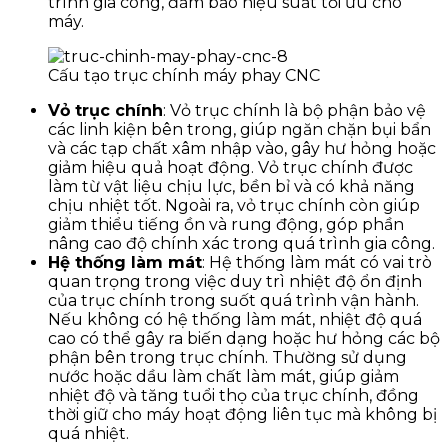
trình gia công, đảm bảo hiệu suất tối ưu cho
máy.
Cấu tạo trục chính máy phay CNC
Vỏ trục chính
: Vỏ trục chính là bộ phận bảo vệ
các linh kiện bên trong, giúp ngăn chặn bụi bẩn
và các tạp chất xâm nhập vào, gây hư hỏng hoặc
giảm hiệu quả hoạt động. Vỏ trục chính được
làm từ vật liệu chịu lực, bền bỉ và có khả năng
chịu nhiệt tốt. Ngoài ra, vỏ trục chính còn giúp
giảm thiểu tiếng ồn và rung động, góp phần
nâng cao độ chính xác trong quá trình gia công.
Hệ thống làm mát
: Hệ thống làm mát có vai trò
quan trọng trong việc duy trì nhiệt độ ổn định
của trục chính trong suốt quá trình vận hành.
Nếu không có hệ thống làm mát, nhiệt độ quá
cao có thể gây ra biến dạng hoặc hư hỏng các bộ
phận bên trong trục chính. Thường sử dụng
nước hoặc dầu làm chất làm mát, giúp giảm
nhiệt độ và tăng tuổi thọ của trục chính, đồng
thời giữ cho máy hoạt động liên tục mà không bị
quá nhiệt.