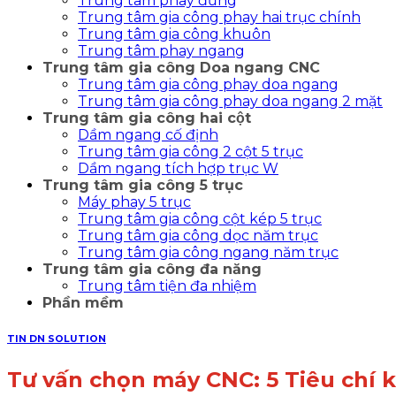
Trung tâm phay đứng
Trung tâm gia công phay hai trục chính
Trung tâm gia công khuôn
Trung tâm phay ngang
Trung tâm gia công Doa ngang CNC
Trung tâm gia công phay doa ngang
Trung tâm gia công phay doa ngang 2 mặt
Trung tâm gia công hai cột
Dầm ngang cố định
Trung tâm gia công 2 cột 5 trục
Dầm ngang tích hợp trục W
Trung tâm gia công 5 trục
Máy phay 5 trục
Trung tâm gia công cột kép 5 trục
Trung tâm gia công dọc năm trục
Trung tâm gia công ngang năm trục
Trung tâm gia công đa năng
Trung tâm tiện đa nhiệm
Phần mềm
TIN DN SOLUTION
Tư vấn chọn máy CNC: 5 Tiêu chí 