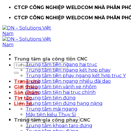
Chuyển
CTCP CÔNG NGHIỆP WELDCOM NHÀ PHÂN PHỐI
đến
CTCP CÔNG NGHIỆP WELDCOM NHÀ PHÂN PHỐI
nội
dung
Trung tâm gia công tiện CNC
Trung tâm tiện ngang hai trục
Tìm
Trung tâm tiện ngang kết hợp phay
kiếm:
Trung tâm tiện phay ngang kết hợp trục Y
Trung tâm tiện ngang nhiều đài dao
Trang chủ
Trung tâm tiện vành xe nhôm
Giới thiệu
Trung tâm tiện hai trục chính
Sản phẩm
Trung tâm tiện đứng
Tin tức
Trung tâm tiện đứng hạng nặng
Liên hệ
Trung tâm mài ngang
Máy tiện kiểu Thụy Sĩ
Tìm
Trung tâm gia công phay CNC
kiếm:
Trung tâm khoan taro đứng