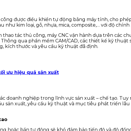
 công được điều khiển tự động bằng máy tính, cho phép 
au như kim loại, gỗ, nhựa, mica, composite,… với độ chính 
 thao tác thủ công, máy CNC vận hành dựa trên các ch
t. Thông qua phần mềm CAM/CAD, các thiết kế kỹ thuật 
g, kích thước và yêu cầu kỹ thuật đã định.
tối ưu hiệu quả sản xuất
các doanh nghiệp trong lĩnh vực sản xuất – chế tạo. Tuy
u sản xuất, yêu cầu kỹ thuật và mục tiêu phát triển lâu
cao
 công hoặc bán tự động sẽ khó đảm bảo tiến độ và độ đồ