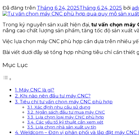
Đã đăng trên
Tháng 6 24, 2025
Tháng 6 24, 2025
bởi
ad
Trong kỷ nguyên sản xuất hiện đại,
tư vấn chọn máy
nâng cao chất lượng sản phẩm, tăng tốc độ sản xuất và 
Việc lựa chọn máy CNC phù hợp cần dựa trên nhiều yếu 
Bài viết dưới đây sẽ tổng hợp những tiêu chí cần thiế
Mục Lục
1. Máy CNC là gì?
2. Khi nào nên đầu tư máy CNC?
3. Tiêu chí tư vấn chọn máy CNC phù hợp
3.1. Xác định nhu cầu sử dụng
3.2. Ngân sách đầu tư mua máy CNC
3.3. Lựa chọn loại máy CNC phù hợp
3.4. Các yếu tố kỹ thuật cần xem xét
3.5. Lựa chọn nhà sản xuất uy tín
4. Weldcom – Đơn vị phân phối và lắp đặt máy CNC 