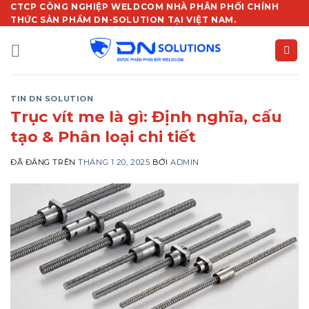
Chuyển
CTCP CÔNG NGHIỆP WELDCOM NHÀ PHÂN PHỐI CHÍNH
THỨC SẢN PHẨM DN-SOLUTION TẠI VIỆT NAM.
đến
nội
dung
TIN DN SOLUTION
Trục vít me là gì: Định nghĩa, cấu
tạo & Phân loại chi tiết
ĐÃ ĐĂNG TRÊN
THÁNG 1 20, 2025
BỞI
ADMIN