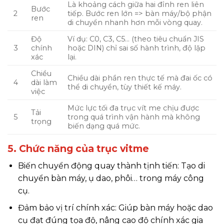
Là khoảng cách giữa hai đỉnh ren liên
Bước
2
tiếp. Bước ren lớn => bàn máy/bộ phận
ren
di chuyển nhanh hơn mỗi vòng quay.
Độ
Ví dụ: C0, C3, C5… (theo tiêu chuẩn JIS
3
chính
hoặc DIN) chỉ sai số hành trình, độ lặp
xác
lại.
Chiều
Chiều dài phần ren thực tế mà đai ốc có
4
dài làm
thể di chuyển, tùy thiết kế máy.
việc
Mức lực tối đa trục vít me chịu được
Tải
5
trong quá trình vận hành mà không
trọng
biến dạng quá mức.
5. Chức năng của trục vitme
Biến chuyển động quay thành tịnh tiến: Tạo di
chuyển bàn máy, ụ dao, phôi… trong máy công
cụ.
Đảm bảo vị trí chính xác: Giúp bàn máy hoặc dao
cụ đạt đúng tọa độ, nâng cao độ chính xác gia