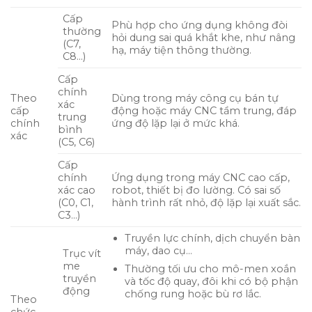
Cấp
Phù hợp cho ứng dụng không đòi
thường
hỏi dung sai quá khắt khe, như nâng
(C7,
hạ, máy tiện thông thường.
C8…)
Cấp
chính
Theo
Dùng trong máy công cụ bán tự
xác
cấp
động hoặc máy CNC tầm trung, đáp
trung
chính
ứng độ lặp lại ở mức khá.
bình
xác
(C5, C6)
Cấp
chính
Ứng dụng trong máy CNC cao cấp,
xác cao
robot, thiết bị đo lường. Có sai số
(C0, C1,
hành trình rất nhỏ, độ lặp lại xuất sắc.
C3…)
Truyền lực chính, dịch chuyển bàn
máy, dao cụ…
Trục vít
me
Thường tối ưu cho mô-men xoắn
truyền
và tốc độ quay, đôi khi có bộ phận
động
chống rung hoặc bù rơ lắc.
Theo
chức