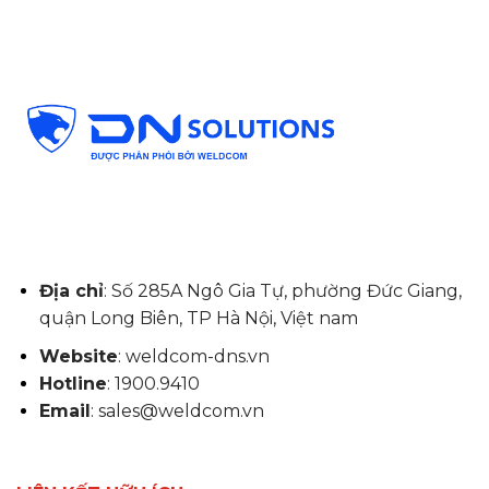
Địa chỉ
: Số 285A Ngô Gia Tự, phường Đức Giang,
quận Long Biên, TP Hà Nội, Việt nam
Website
: weldcom-dns.vn
Hotline
: 1900.9410
Email
: sales@weldcom.vn