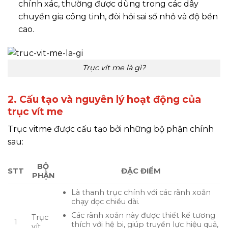
chính xác, thường được dùng trong các dây
chuyền gia công tinh, đòi hỏi sai số nhỏ và độ bền
cao.
Trục vít me là gì?
2. Cấu tạo và nguyên lý hoạt động của
trục vít me
Trục vitme được cấu tạo bởi những bộ phận chính
sau:
BỘ
STT
ĐẶC ĐIỂM
PHẬN
Là thanh trục chính với các rãnh xoắn
chạy dọc chiều dài.
Các rãnh xoắn này được thiết kế tương
Trục
1
thích với hệ bi, giúp truyền lực hiệu quả,
vít