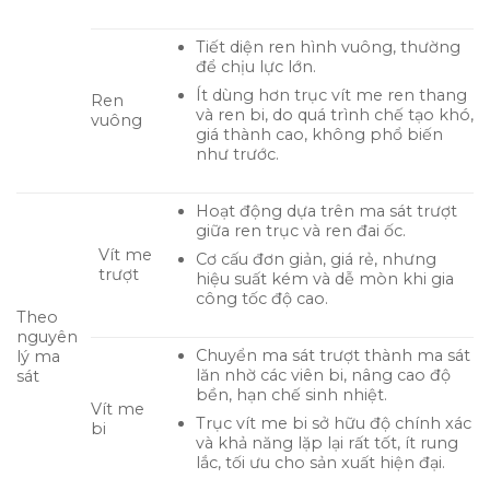
Tiết diện ren hình vuông, thường
để chịu lực lớn.
Ít dùng hơn trục vít me ren thang
Ren
và ren bi, do quá trình chế tạo khó,
vuông
giá thành cao, không phổ biến
như trước.
Hoạt động dựa trên ma sát trượt
giữa ren trục và ren đai ốc.
Vít me
Cơ cấu đơn giản, giá rẻ, nhưng
trượt
hiệu suất kém và dễ mòn khi gia
công tốc độ cao.
Theo
nguyên
Chuyển ma sát trượt thành ma sát
lý ma
lăn nhờ các viên bi, nâng cao độ
sát
bền, hạn chế sinh nhiệt.
Vít me
Trục vít me bi sở hữu độ chính xác
bi
và khả năng lặp lại rất tốt, ít rung
lắc, tối ưu cho sản xuất hiện đại.