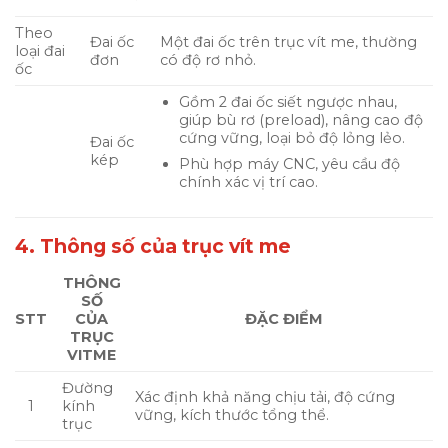
Theo
Đai ốc
Một đai ốc trên trục vít me, thường
loại đai
đơn
có độ rơ nhỏ.
ốc
Gồm 2 đai ốc siết ngược nhau,
giúp bù rơ (preload), nâng cao độ
cứng vững, loại bỏ độ lỏng lẻo.
Đai ốc
kép
Phù hợp máy CNC, yêu cầu độ
chính xác vị trí cao.
4. Thông số của trục vít me
THÔNG
SỐ
STT
CỦA
ĐẶC ĐIỂM
TRỤC
VITME
Đường
Xác định khả năng chịu tải, độ cứng
1
kính
vững, kích thước tổng thể.
trục