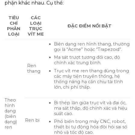
phận khác nhau. Cụ thể:
TIÊU
CÁC
CHÍ
LOẠI
ĐẶC ĐIỂM NỔI BẬT
PHÂN
TRỤC
LOẠI
VÍT ME
Biên dạng ren hình thang, thường
gọi là “Acme” hoặc “Trapezoid”.
Ma sát trượt tương đối cao, độ
chính xác trung bình.
Ren
Trục vít me ren thang dùng trong
thang
các máy tiện truyền thống, hệ
thống nâng hạ cần chịu tải tĩnh
lớn, chi phí thấp.
Theo
Bi thép lăn giữa trục vít và đai ốc,
hình
ma sát thấp, độ chính xác và hiệu
dạng
suất cao.
(biên
Ren bi
Phổ biến trong máy CNC, robot,
dạng)
thiết bị tự động hóa đòi hỏi sai số
ren
nhỏ và tốc độ cao.