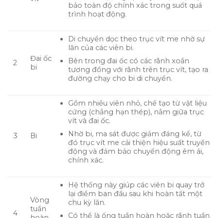
bảo toàn độ chính xác trong suốt quá
trình hoạt động.
Di chuyển dọc theo trục vít me nhờ sự
lăn của các viên bi.
Đai ốc
Bên trong đai ốc có các rãnh xoắn
2
bi
tương đồng với rãnh trên trục vít, tạo ra
đường chạy cho bi di chuyển.
Gồm nhiều viên nhỏ, chế tạo từ vật liệu
cứng (chẳng hạn thép), nằm giữa trục
vít và đai ốc.
Nhờ bi, ma sát được giảm đáng kể, từ
3
Bi
đó trục vít me cải thiện hiệu suất truyền
động và đảm bảo chuyển động êm ái,
chính xác.
Hệ thống này giúp các viên bi quay trở
lại điểm ban đầu sau khi hoàn tất một
Vòng
chu kỳ lăn.
tuần
4
Có thể là ống tuần hoàn hoặc rãnh tuần
hoàn