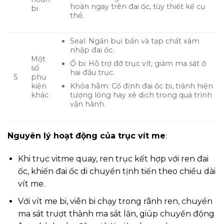
hoàn ngay trên đai ốc, tùy thiết kế cụ
bi
thể.
Seal: Ngăn bụi bẩn và tạp chất xâm
nhập đai ốc.
Một
Ổ bi: Hỗ trợ đỡ trục vít, giảm ma sát ở
số
hai đầu trục.
5
phụ
Khóa hãm: Cố định đai ốc bi, tránh hiện
kiện
tượng lỏng hay xê dịch trong quá trình
khác
vận hành.
Nguyên lý hoạt động của trục vít me
:
Khi trục vitme quay, ren trục kết hợp với ren đai
ốc, khiến đai ốc di chuyển tịnh tiến theo chiều dài
vít me.
Với vít me bi, viên bi chạy trong rãnh ren, chuyển
ma sát trượt thành ma sát lăn, giúp chuyển động