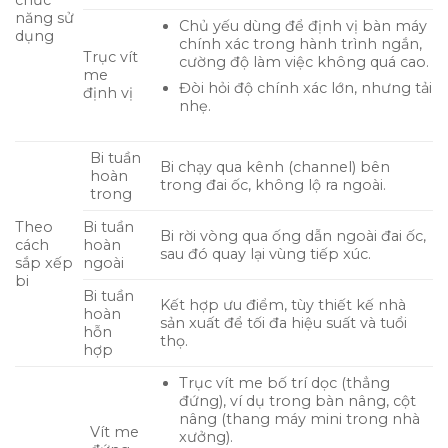
năng sử
Chủ yếu dùng để định vị bàn máy
dụng
chính xác trong hành trình ngắn,
Trục vít
cường độ làm việc không quá cao.
me
Đòi hỏi độ chính xác lớn, nhưng tải
định vị
nhẹ.
Bi tuần
Bi chạy qua kênh (channel) bên
hoàn
trong đai ốc, không lộ ra ngoài.
trong
Theo
Bi tuần
Bi rời vòng qua ống dẫn ngoài đai ốc,
cách
hoàn
sau đó quay lại vùng tiếp xúc.
sắp xếp
ngoài
bi
Bi tuần
Kết hợp ưu điểm, tùy thiết kế nhà
hoàn
sản xuất để tối đa hiệu suất và tuổi
hỗn
thọ.
hợp
Trục vít me bố trí dọc (thẳng
đứng), ví dụ trong bàn nâng, cột
nâng (thang máy mini trong nhà
Vít me
xưởng).