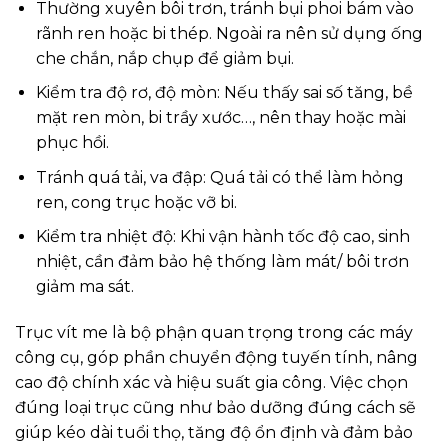
Thường xuyên bôi trơn, tránh bụi phoi bám vào
rãnh ren hoặc bi thép. Ngoài ra nên sử dụng ống
che chắn, nắp chụp để giảm bụi.
Kiểm tra độ rơ, độ mòn: Nếu thấy sai số tăng, bề
mặt ren mòn, bi trầy xước…, nên thay hoặc mài
phục hồi.
Tránh quá tải, va đập: Quá tải có thể làm hỏng
ren, cong trục hoặc vỡ bi.
Kiểm tra nhiệt độ: Khi vận hành tốc độ cao, sinh
nhiệt, cần đảm bảo hệ thống làm mát/ bôi trơn
giảm ma sát.
Trục vít me là bộ phận quan trọng trong các máy
công cụ, góp phần chuyển động tuyến tính, nâng
cao độ chính xác và hiệu suất gia công. Việc chọn
đúng loại trục cũng như bảo dưỡng đúng cách sẽ
giúp kéo dài tuổi thọ, tăng độ ổn định và đảm bảo