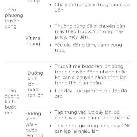
đứng
Chú ý tải trọng dọc trục, tránh lực
Theo
uốn.
phương
truyền
Thường dùng để di chuyển bàn
động
máy theo trục X, Y… trong máy
phay, máy tiện.
Vít me
ngang
Yêu cầu đồng tâm, tránh cong
trục.
Trục vít me bước ren lớn dùng
trong chuyển động nhanh hoặc
Đường
khi cần di chuyển hành trình lớn
kính
trong thời gian ngắn.
lớn –
bước
Theo
Lực đẩy trục giảm nhưng tốc độ
ren lớn
đường
cao.
kính,
bước
Tập trung vào lực đẩy lớn, độ
ren
Đường
chính xác cao, hành trình chậm rãi.
kính
vừa –
Thích hợp gia công tinh, máy CNC
bước
cần lặp lại nhiều lần.
ren nhỏ