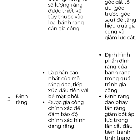
góc cắt tối
số lượng răng
ưu (góc
được thiết kế
trước, góc
tùy thuộc vào
sau) để tăng
loại bánh răng
hiệu quả gia
cần gia công.
công và
giảm lực cắt.
Định hình
phần đỉnh
răng của
Là phần cao
bánh răng
nhất của mỗi
trong quá
răng dao, tiếp
trình gia
xúc đầu tiên với
công.
Đỉnh
bề mặt phôi.
Đinh răng
3
răng
Được gia công
dao phay
chính xác để
lăn răng
đảm bảo độ
giảm bớt áp
chính xác hình
lực trong
dạng răng.
lần cắt đầu
tiên, tránh
tình trạng