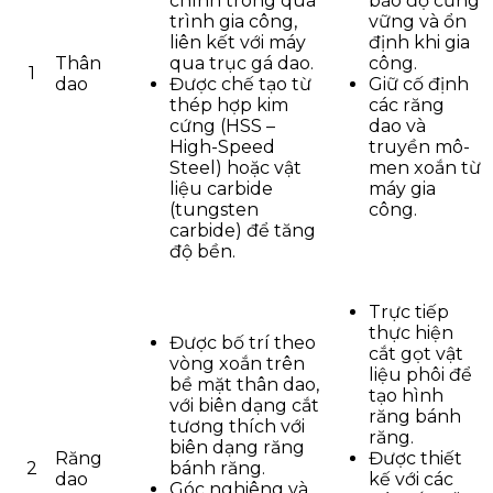
chính trong quá
bảo độ cứng
trình gia công,
vững và ổn
liên kết với máy
định khi gia
Thân
qua trục gá dao.
công.
1
dao
Được chế tạo từ
Giữ cố định
thép hợp kim
các răng
cứng (HSS –
dao và
High-Speed
truyền mô-
Steel) hoặc vật
men xoắn từ
liệu carbide
máy gia
(tungsten
công.
carbide) để tăng
độ bền.
Trực tiếp
thực hiện
Được bố trí theo
cắt gọt vật
vòng xoắn trên
liệu phôi để
bề mặt thân dao,
tạo hình
với biên dạng cắt
răng bánh
tương thích với
răng.
biên dạng răng
Răng
Được thiết
2
bánh răng.
dao
kế với các
Góc nghiêng và