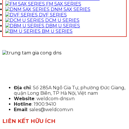
FM 5AX SERIES
DNM 5AX SERIES
DVF SERIES
DCM U SERIES
DBM U SERIES
BM U SERIES
Địa chỉ
: Số 285A Ngô Gia Tự, phường Đức Giang,
quận Long Biên, TP Hà Nội, Việt nam
Website
: weldcom-dns.vn
Hotline
: 1900.9410
Email
: sales@weldcom.vn
LIÊN KẾT HỮU ÍCH