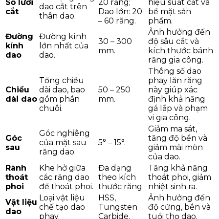
Số lưỡi
20 răng;
hiệu suất cắt và
dao cắt trên
cắt
Dao lớn: 20
bề mặt sản
thân dao.
– 60 răng.
phẩm.
Ảnh hưởng đến
Đường
Đường kính
30 – 300
độ sâu cắt và
kính
lớn nhất của
mm.
kích thước bánh
dao
dao.
răng gia công.
Thông số dao
Tổng chiều
phay lăn răng
Chiều
dài dao, bao
50 – 250
này giúp xác
dài dao
gồm phần
mm.
định khả năng
chuôi.
gá lắp và phạm
vi gia công.
Giảm ma sát,
Góc nghiêng
Góc
tăng độ bền và
của mặt sau
5° – 15°.
sau
giảm mài mòn
răng dao.
của dao.
Rãnh
Khe hở giữa
Đa dạng
Tăng khả năng
thoát
các răng dao
theo kích
thoát phoi, giảm
phoi
để thoát phoi.
thước răng.
nhiệt sinh ra.
Loại vật liệu
HSS,
Ảnh hưởng đến
Vật liệu
chế tạo dao
Tungsten
độ cứng, bền và
dao
phay.
Carbide.
tuổi thọ dao.