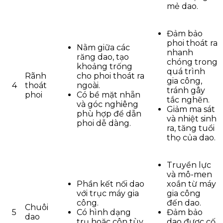
mẻ dao.
Đảm bảo
phoi thoát ra
Nằm giữa các
nhanh
răng dao, tạo
chóng trong
khoảng trống
quá trình
Rãnh
cho phoi thoát ra
gia công,
4
thoát
ngoài.
tránh gây
phoi
Có bề mặt nhẵn
tắc nghẽn.
và góc nghiêng
Giảm ma sát
phù hợp để dẫn
và nhiệt sinh
phoi dễ dàng.
ra, tăng tuổi
thọ của dao.
Truyền lực
và mô-men
Phần kết nối dao
xoắn từ máy
với trục máy gia
gia công
công.
đến dao.
Chuôi
5
Có hình dạng
Đảm bảo
dao
trụ hoặc côn tùy
dao được cố