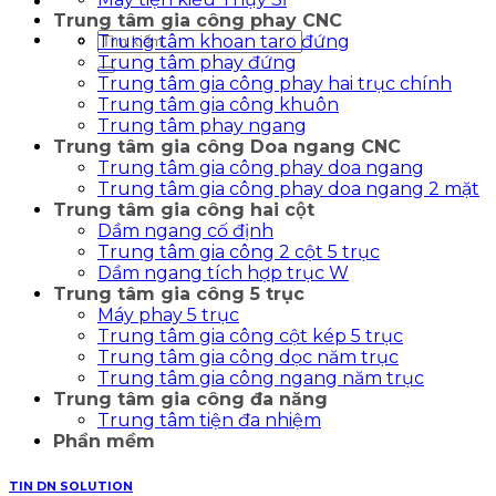
Trung tâm gia công phay CNC
Tìm
Trung tâm khoan taro đứng
kiếm:
Trung tâm phay đứng
Trung tâm gia công phay hai trục chính
Trung tâm gia công khuôn
Trung tâm phay ngang
Trung tâm gia công Doa ngang CNC
Trung tâm gia công phay doa ngang
Trung tâm gia công phay doa ngang 2 mặt
Trung tâm gia công hai cột
Dầm ngang cố định
Trung tâm gia công 2 cột 5 trục
Dầm ngang tích hợp trục W
Trung tâm gia công 5 trục
Máy phay 5 trục
Trung tâm gia công cột kép 5 trục
Trung tâm gia công dọc năm trục
Trung tâm gia công ngang năm trục
Trung tâm gia công đa năng
Trung tâm tiện đa nhiệm
Phần mềm
TIN DN SOLUTION