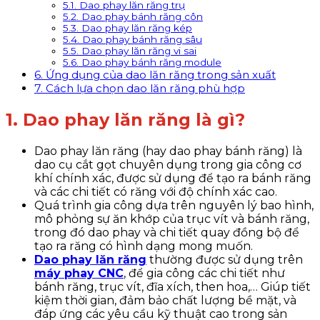
5.1. Dao phay lăn răng trụ
5.2. Dao phay bánh răng côn
5.3. Dao phay lăn răng kép
5.4. Dao phay bánh răng sâu
5.5. Dao phay lăn răng vi sai
5.6. Dao phay bánh răng module
6. Ứng dụng của dao lăn răng trong sản xuất
7. Cách lựa chọn dao lăn răng phù hợp
1. Dao phay lăn răng là gì?
Dao phay lăn răng (hay dao phay bánh răng) là
dao cụ cắt gọt chuyên dụng trong gia công cơ
khí chính xác, được sử dụng để tạo ra bánh răng
và các chi tiết có răng với độ chính xác cao.
Quá trình gia công dựa trên nguyên lý bao hình,
mô phỏng sự ăn khớp của trục vít và bánh răng,
trong đó dao phay và chi tiết quay đồng bộ để
tạo ra răng có hình dạng mong muốn.
Dao phay lăn răng
thường được sử dụng trên
máy phay CNC
, để gia công các chi tiết như
bánh răng, trục vít, đĩa xích, then hoa,… Giúp tiết
kiệm thời gian, đảm bảo chất lượng bề mặt, và
đáp ứng các yêu cầu kỹ thuật cao trong sản