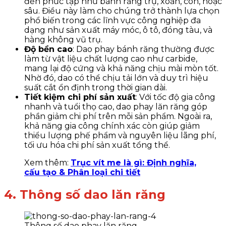
đến phức tạp như bánh răng trụ, xoắn, côn, hoặc
sâu. Điều này làm cho chúng trở thành lựa chọn
phổ biến trong các lĩnh vực công nghiệp đa
dạng như sản xuất máy móc, ô tô, đóng tàu, và
hàng không vũ trụ.
Độ bền cao
: Dao phay bánh răng thường được
làm từ vật liệu chất lượng cao như carbide,
mang lại độ cứng và khả năng chịu mài mòn tốt.
Nhờ đó, dao có thể chịu tải lớn và duy trì hiệu
suất cắt ổn định trong thời gian dài.
Tiết kiệm chi phí sản xuất
: Với tốc độ gia công
nhanh và tuổi thọ cao, dao phay lăn răng góp
phần giảm chi phí trên mỗi sản phẩm. Ngoài ra,
khả năng gia công chính xác còn giúp giảm
thiểu lượng phế phẩm và nguyên liệu lãng phí,
tối ưu hóa chi phí sản xuất tổng thể.
Xem thêm:
Trục vít me là gì: Định nghĩa,
cấu tạo & Phân loại chi tiết
4. Thông số dao lăn răng
Thông số dao phay lăn răng