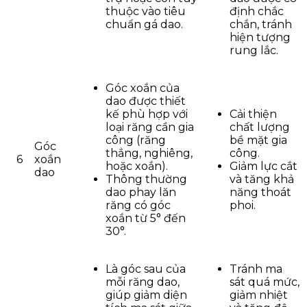
thuộc vào tiêu
định chắc
chuẩn gá dao.
chắn, tránh
hiện tượng
rung lắc.
Góc xoắn của
dao được thiết
kế phù hợp với
Cải thiện
loại răng cần gia
chất lượng
công (răng
bề mặt gia
Góc
thẳng, nghiêng,
công.
6
xoắn
hoặc xoắn).
Giảm lực cắt
dao
Thông thường
và tăng khả
dao phay lăn
năng thoát
răng có góc
phoi.
xoắn từ 5° đến
30°.
Là góc sau của
Tránh ma
mỗi răng dao,
sát quá mức,
giúp giảm diện
giảm nhiệt