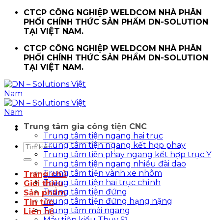
Chuyển
CTCP CÔNG NGHIỆP WELDCOM NHÀ PHÂN
đến
PHỐI CHÍNH THỨC SẢN PHẨM DN-SOLUTION
nội
TẠI VIỆT NAM.
dung
CTCP CÔNG NGHIỆP WELDCOM NHÀ PHÂN
PHỐI CHÍNH THỨC SẢN PHẨM DN-SOLUTION
TẠI VIỆT NAM.
Trung tâm gia công tiện CNC
Trung tâm tiện ngang hai trục
Trung tâm tiện ngang kết hợp phay
Tìm
Trung tâm tiện phay ngang kết hợp trục Y
kiếm:
Trung tâm tiện ngang nhiều đài dao
Trung tâm tiện vành xe nhôm
Trang chủ
Trung tâm tiện hai trục chính
Giới thiệu
Trung tâm tiện đứng
Sản phẩm
Trung tâm tiện đứng hạng nặng
Tin tức
Trung tâm mài ngang
Liên hệ
Máy tiện kiểu Thụy Sĩ