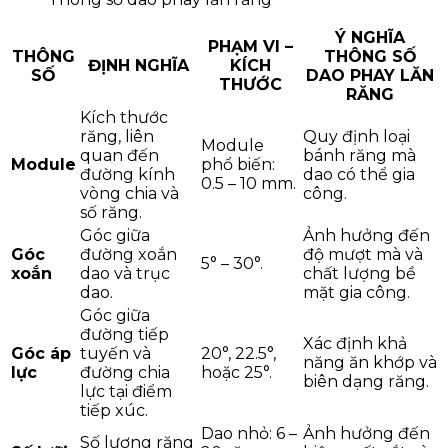
Ý NGHĨA
PHẠM VI –
THÔNG
THÔNG SỐ
ĐỊNH NGHĨA
KÍCH
SỐ
DAO PHAY LĂN
THƯỚC
RĂNG
Kích thước
răng, liên
Quy định loại
Module
quan đến
bánh răng mà
Module
phổ biến:
đường kính
dao có thể gia
0.5 – 10 mm.
vòng chia và
công.
số răng.
Góc giữa
Ảnh hưởng đến
Góc
đường xoắn
độ mượt mà và
5° – 30°.
xoắn
dao và trục
chất lượng bề
dao.
mặt gia công.
Góc giữa
đường tiếp
Xác định khả
Góc áp
tuyến và
20°, 22.5°,
năng ăn khớp và
lực
đường chia
hoặc 25°.
biên dạng răng.
lực tại điểm
tiếp xúc.
Dao nhỏ: 6 –
Ảnh hưởng đến
Số lượng răng