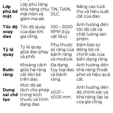
Lớp phủ tăng
Lớp
Nâng cao tuổi
khả năng chịu
TiN, TiAlN,
phủ bề
thọ và hiệu suất
mài mòn và
DLC.
mặt
cắt của dao.
giảm ma sát.
Ảnh hưởng đến
Tốc độ
Tốc độ quay
100 – 3000
tốc độ cắt và
xoay
của dao khi
RPM (tùy
chất lượng sản
dao
gia công.
vật liệu).
phẩm.
Phụ thuộc
Đảm bảo sự
Tỷ lệ quay
Tỷ lệ
số răng của
đồng bộ và
giữa dao phay
quay
bánh răng
chính xác của
và phôi.
và module.
biên dạng răng.
Khoảng cách
Đa dạng
Ảnh hưởng đến
Bước
giữa hai răng
tùy loại dao
khả năng thoát
răng
cắt liền kề
và bánh
phoi và hiệu quả
trên dao.
răng.
cắt.
Mức độ sai
Ảnh hưởng đến
Dung
lệch cho phép
±0.01 –
độ chính xác và
sai chế
trong kích
±0.05 mm.
khả năng lặp lại
tạo
thước và hình
của gia công.
dạng dao.