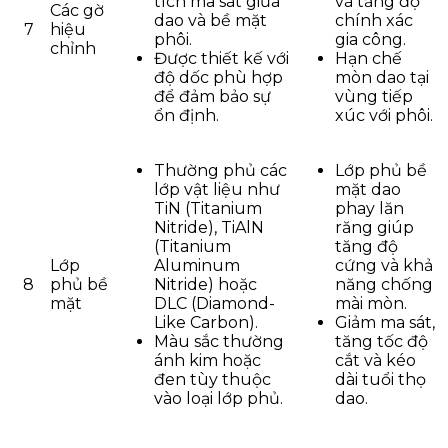
tích ma sát giữa
và tăng độ
Các gờ
dao và bề mặt
chính xác
7
hiệu
phôi.
gia công.
chỉnh
Được thiết kế với
Hạn chế
độ dốc phù hợp
mòn dao tại
để đảm bảo sự
vùng tiếp
ổn định.
xúc với phôi.
Thường phủ các
Lớp phủ bề
lớp vật liệu như
mặt dao
TiN (Titanium
phay lăn
Nitride), TiAlN
răng giúp
(Titanium
tăng độ
Lớp
Aluminum
cứng và khả
8
phủ bề
Nitride) hoặc
năng chống
mặt
DLC (Diamond-
mài mòn.
Like Carbon).
Giảm ma sát,
Màu sắc thường
tăng tốc độ
ánh kim hoặc
cắt và kéo
đen tùy thuộc
dài tuổi thọ
vào loại lớp phủ.
dao.