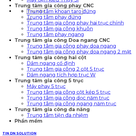
Trung tâm gia công phay CNC
Tìm
Trung tâm khoan taro đứng
kiếm:
Trung tâm phay đứng
Trung tâm gia công phay hai trục chính
Trung tâm gia công khuôn
Trung tâm phay ngang
Trung tâm gia công Doa ngang CNC
Trung tâm gia công phay doa ngang
Trung tâm gia công phay doa ngang 2 mặt
Trung tâm gia công hai cột
Dầm ngang cố định
Trung tâm gia công 2 cột 5 trục
Dầm ngang tích hợp trục W
Trung tâm gia công 5 trục
Máy phay 5 trục
Trung tâm gia công cột kép 5 trục
Trung tâm gia công dọc năm trục
Trung tâm gia công ngang năm trục
Trung tâm gia công đa năng
Trung tâm tiện đa nhiệm
Phần mềm
TIN DN SOLUTION