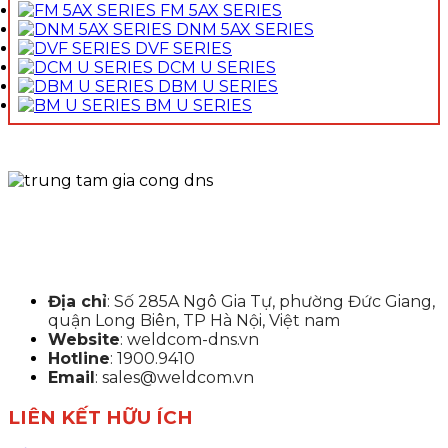
FM 5AX SERIES
DNM 5AX SERIES
DVF SERIES
DCM U SERIES
DBM U SERIES
BM U SERIES
Địa chỉ
: Số 285A Ngô Gia Tự, phường Đức Giang,
quận Long Biên, TP Hà Nội, Việt nam
Website
: weldcom-dns.vn
Hotline
: 1900.9410
Email
: sales@weldcom.vn
LIÊN KẾT HỮU ÍCH