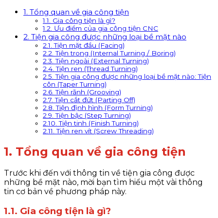
1. Tổng quan về gia công tiện
1.1. Gia công tiện là gì?
1.2. Ưu điểm của gia công tiện CNC
2. Tiện gia công được những loại bề mặt nào
2.1. Tiện mặt đầu (Facing)
2.2. Tiện trong (Internal Turning / Boring)
2.3. Tiện ngoài (External Turning)
2.4. Tiện ren (Thread Turning)
2.5. Tiện gia công được những loại bề mặt nào: Tiện
côn (Taper Turning)
2.6. Tiện rãnh (Grooving)
2.7. Tiện cắt đứt (Parting Off)
2.8. Tiện định hình (Form Turning)
2.9. Tiện bậc (Step Turning)
2.10. Tiện tinh (Finish Turning)
2.11. Tiện ren vít (Screw Threading)
1. Tổng quan về gia công tiện
Trước khi đến với thông tin về tiện gia công được
những bề mặt nào, mời bạn tìm hiểu một vài thông
tin cơ bản về phương pháp này.
1.1. Gia công tiện là gì?