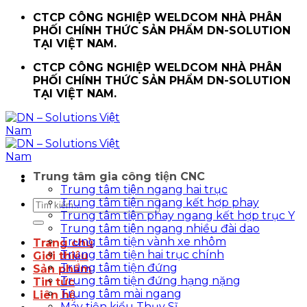
Chuyển
CTCP CÔNG NGHIỆP WELDCOM NHÀ PHÂN
đến
PHỐI CHÍNH THỨC SẢN PHẨM DN-SOLUTION
nội
TẠI VIỆT NAM.
dung
CTCP CÔNG NGHIỆP WELDCOM NHÀ PHÂN
PHỐI CHÍNH THỨC SẢN PHẨM DN-SOLUTION
TẠI VIỆT NAM.
Trung tâm gia công tiện CNC
Trung tâm tiện ngang hai trục
Trung tâm tiện ngang kết hợp phay
Tìm
Trung tâm tiện phay ngang kết hợp trục Y
kiếm:
Trung tâm tiện ngang nhiều đài dao
Trung tâm tiện vành xe nhôm
Trang chủ
Trung tâm tiện hai trục chính
Giới thiệu
Trung tâm tiện đứng
Sản phẩm
Trung tâm tiện đứng hạng nặng
Tin tức
Trung tâm mài ngang
Liên hệ
Máy tiện kiểu Thụy Sĩ