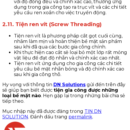
với độ đồng đều và chính xác cao, thường ứng
dụng trong gia công tạo ra trục vít và các chi tiết
yêu cầu ren xoắn cho việc truyền động.
2.11. Tiện ren vít (Screw Threading)
Tiện ren vít là phương pháp cắt gọt cuối cùng,
nhằm làm mịn và hoàn thiện bề mặt sản phẩm
sau khi đã qua các bước gia công chính.
Khi thực hiện cao cắt sẽ loại bỏ một lớp rất mỏng
vật liệu để đạt độ nhẵn và chính xác cao nhất.
Tiện ren vít ứng dụng cho gia công các chi tiết
yêu cầu bề mặt nhẵn bóng và độ chính xác cao
sau khi gia công thô.
Hy vọng với thông tin
DN Solutions
gửi đến trên đây
sẽ giúp bạn biết được
tiện gia công được những
loại bề mặt nào
. Hẹn gặp lại trong những bài chia sẻ
tiếp theo.
Mục nhập này đã được đăng trong
TIN DN
SOLUTION
. Đánh dấu trang
permalink
.