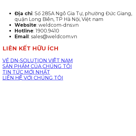
Địa chỉ
: Số 285A Ngô Gia Tự, phường Đức Giang,
quận Long Biên, TP Hà Nội, Việt nam
Website
: weldcom-dns.vn
Hotline
: 1900.9410
Email
: sales@weldcom.vn
LIÊN KẾT HỮU ÍCH
VỀ DN-SOLUTION VIỆT NAM
SẢN PHẨM CỦA CHÚNG TÔI
TIN TỨC MỚI NHẤT
LIÊN HỆ VỚI CHÚNG TÔI