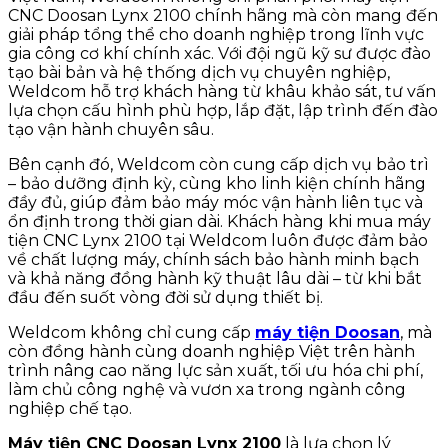
CNC Doosan Lynx 2100 chính hãng mà còn mang đến
giải pháp tổng thể cho doanh nghiệp trong lĩnh vực
gia công cơ khí chính xác. Với đội ngũ kỹ sư được đào
tạo bài bản và hệ thống dịch vụ chuyên nghiệp,
Weldcom hỗ trợ khách hàng từ khâu khảo sát, tư vấn
lựa chọn cấu hình phù hợp, lắp đặt, lập trình đến đào
tạo vận hành chuyên sâu.
Bên cạnh đó, Weldcom còn cung cấp dịch vụ bảo trì
– bảo dưỡng định kỳ, cùng kho linh kiện chính hãng
đầy đủ, giúp đảm bảo máy móc vận hành liên tục và
ổn định trong thời gian dài. Khách hàng khi mua máy
tiện CNC Lynx 2100 tại Weldcom luôn được đảm bảo
về chất lượng máy, chính sách bảo hành minh bạch
và khả năng đồng hành kỹ thuật lâu dài – từ khi bắt
đầu đến suốt vòng đời sử dụng thiết bị.
Weldcom không chỉ cung cấp
máy tiện Doosan
, mà
còn đồng hành cùng doanh nghiệp Việt trên hành
trình nâng cao năng lực sản xuất, tối ưu hóa chi phí,
làm chủ công nghệ và vươn xa trong ngành công
nghiệp chế tạo.
Máy tiện CNC Doosan Lynx 2100
là lựa chọn lý