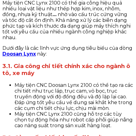
Máy tiện CNC Lynx 2100
có thể gia công hiệu quả
nhiều loại vật liệu như
thép hợp kim, inox, nhôm,
đồng, nhựa kỹ thuật
…
nhờ vào cấu trúc cứng vững
và tốc độ cắt ổn định.
Khả năng xử lý các biên dạng
phức tạp và kích thước đa dạng giúp máy thích nghi
tốt với yêu cầu của nhiều ngành công nghiệp khác
nhau.
Dưới đây là các lĩnh vực ứng dụng tiêu biểu của dòng
Doosan Lynx
này:
3.1. Gia công chi tiết chính xác cho ngành ô
tô, xe máy
Máy tiện CNC Doosan Lynx 2100 có thể tạo ra các
chi tiết như trục láp, trục cam, vỏ bọc, trục
truyền động với độ đồng đều và độ lặp lại cao.
Đáp ứng tốt yêu cầu về dung sai khắt khe trong
các cụm chi tiết chịu lực, chịu mài mòn.
Máy tiện CNC Lynx 2100 cũng hỗ trợ các tùy
chọn tự động hóa như robot cấp phôi giúp nâng
cao năng suất trong sản xuất hàng loạt.