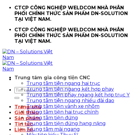
Chuyển
CTCP CÔNG NGHIỆP WELDCOM NHÀ PHÂN
đến
PHỐI CHÍNH THỨC SẢN PHẨM DN-SOLUTION
nội
TẠI VIỆT NAM.
dung
CTCP CÔNG NGHIỆP WELDCOM NHÀ PHÂN
PHỐI CHÍNH THỨC SẢN PHẨM DN-SOLUTION
TẠI VIỆT NAM.
Trung tâm gia công tiện CNC
Trung tâm tiện ngang hai trục
Trung tâm tiện ngang kết hợp phay
Tìm
Trung tâm tiện phay ngang kết hợp trục Y
kiếm:
Trung tâm tiện ngang nhiều đài dao
Trung tâm tiện vành xe nhôm
Trang chủ
Trung tâm tiện hai trục chính
Giới thiệu
Trung tâm tiện đứng
Sản phẩm
Trung tâm tiện đứng hạng nặng
Tin tức
Trung tâm mài ngang
Liên hệ
Máy tiện kiểu Thụy Sĩ