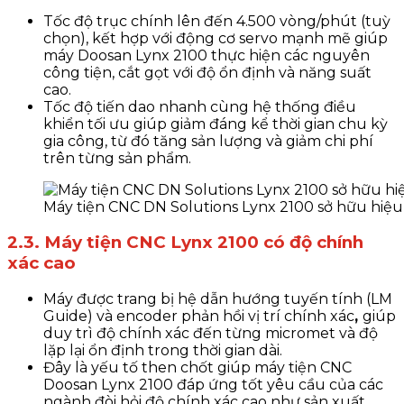
Tốc độ trục chính lên đến
4.500 vòng/phút
(tuỳ
chọn), kết hợp với động cơ servo mạnh mẽ giúp
máy Doosan Lynx 2100 thực hiện các nguyên
công tiện, cắt gọt với độ ổn định và năng suất
cao.
Tốc độ tiến dao nhanh cùng hệ thống điều
khiển tối ưu giúp giảm đáng kể thời gian chu kỳ
gia công, từ đó tăng sản lượng và giảm chi phí
trên từng sản phẩm.
Máy tiện CNC DN Solutions Lynx 2100 sở hữu hiệu 
2.3. Máy tiện CNC Lynx 2100 có độ chính
xác cao
Máy được trang bị hệ dẫn hướng tuyến tính (LM
Guide)
và encoder phản hồi vị trí chính xác
,
giúp
duy trì độ chính xác đến từng micromet và độ
lặp lại ổn định trong thời gian dài.
Đây là yếu tố then chốt giúp máy tiện CNC
Doosan Lynx 2100 đáp ứng tốt yêu cầu của các
ngành đòi hỏi độ chính xác cao như sản xuất