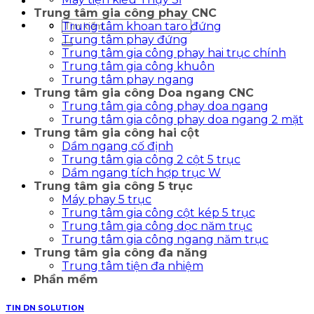
Trung tâm gia công phay CNC
Tìm
Trung tâm khoan taro đứng
kiếm:
Trung tâm phay đứng
Trung tâm gia công phay hai trục chính
Trung tâm gia công khuôn
Trung tâm phay ngang
Trung tâm gia công Doa ngang CNC
Trung tâm gia công phay doa ngang
Trung tâm gia công phay doa ngang 2 mặt
Trung tâm gia công hai cột
Dầm ngang cố định
Trung tâm gia công 2 cột 5 trục
Dầm ngang tích hợp trục W
Trung tâm gia công 5 trục
Máy phay 5 trục
Trung tâm gia công cột kép 5 trục
Trung tâm gia công dọc năm trục
Trung tâm gia công ngang năm trục
Trung tâm gia công đa năng
Trung tâm tiện đa nhiệm
Phần mềm
TIN DN SOLUTION