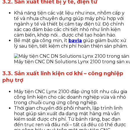
3.2. Sản xuất thiết bị y tế, điện tử
Khả năng tiện các vật liệu như inox, nhôm cấp y
tế và nhựa chuyên dụng giúp máy phù hợp với
ngành y tế và thiết bị cầm tay điện tử. Độ chính
xác cao đảm bảo các chi tiết nhỏ như linh kiện
cảm biến, khớp nối… được chế tạo hoàn hảo.
Bề mặt gia công mịn, ít
bavia
giúp giảm bước xử
lý sau tiện, tiết kiệm chi phí hoàn thiện sản phẩm.
Máy tiện CNC DN Solutions Lynx 2100 trong sản xu
3.3. Sản xuất linh kiện cơ khí – công nghiệp
phụ trợ
Máy tiện CNC Lynx 2100 đáp ứng tốt nhu cầu gia
công linh kiện cho các doanh nghiệp vừa và nhỏ
trong chuỗi cung ứng công nghiệp.
Thời gian chuyển đổi phôi nhanh, lập trình linh
hoạt giúp sản xuất đa dạng mặt hàng mà vẫn
kiểm soát được chi phí. Từ bánh răng, bạc đạn
đến trục ren và đầu nối – tất cả đều có thể được