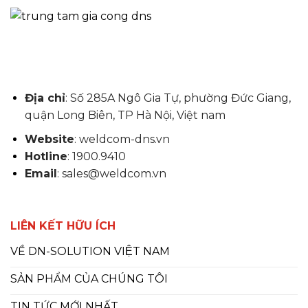
Địa chỉ
: Số 285A Ngô Gia Tự, phường Đức Giang,
quận Long Biên, TP Hà Nội, Việt nam
Website
: weldcom-dns.vn
Hotline
: 1900.9410
Email
: sales@weldcom.vn
LIÊN KẾT HỮU ÍCH
VỀ DN-SOLUTION VIỆT NAM
SẢN PHẨM CỦA CHÚNG TÔI
TIN TỨC MỚI NHẤT