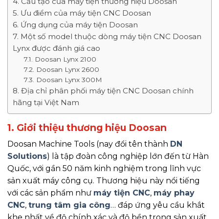
4. Cấu tạo của máy tiện thương hiệu Doosan
5. Ưu điểm của máy tiện CNC Doosan
6. Ứng dụng của máy tiện Doosan
7. Một số model thuộc dòng máy tiện CNC Doosan
Lynx được đánh giá cao
7.1. Doosan Lynx 2100
7.2. Doosan Lynx 2600
7.3. Doosan Lynx 300M
8. Địa chỉ phân phối máy tiện CNC Doosan chính
hãng tại Việt Nam
1. Giới thiệu thương hiệu Doosan
Doosan Machine Tools (nay đổi tên thành
DN
Solutions
) là tập đoàn công nghiệp lớn đến từ Hàn
Quốc, với gần 50 năm kinh nghiệm trong lĩnh vực
sản xuất máy công cụ. Thương hiệu này nổi tiếng
với các sản phẩm như
máy tiện CNC
,
máy phay
CNC
,
trung tâm gia công
… đáp ứng yêu cầu khắt
khe nhất về độ chính xác và độ bền trong sản xuất