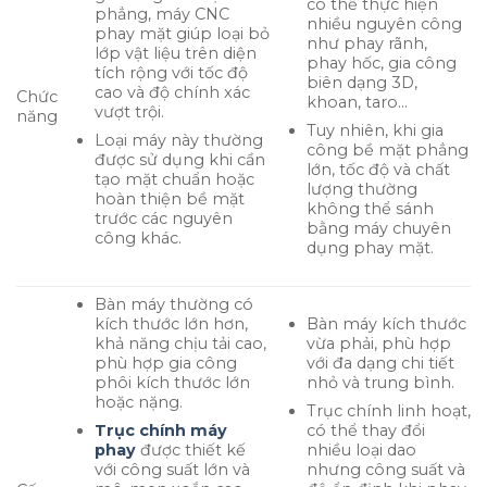
có thể thực hiện
phẳng, máy CNC
nhiều nguyên công
phay mặt giúp loại bỏ
như phay rãnh,
lớp vật liệu trên diện
phay hốc, gia công
tích rộng với tốc độ
biên dạng 3D,
cao và độ chính xác
Chức
khoan, taro…
vượt trội.
năng
Tuy nhiên, khi gia
Loại máy này thường
công bề mặt phẳng
được sử dụng khi cần
lớn, tốc độ và chất
tạo mặt chuẩn hoặc
lượng thường
hoàn thiện bề mặt
không thể sánh
trước các nguyên
bằng máy chuyên
công khác.
dụng phay mặt.
Bàn máy thường có
kích thước lớn hơn,
Bàn máy kích thước
khả năng chịu tải cao,
vừa phải, phù hợp
phù hợp gia công
với đa dạng chi tiết
phôi kích thước lớn
nhỏ và trung bình.
hoặc nặng.
Trục chính linh hoạt,
Trục chính máy
có thể thay đổi
phay
được thiết kế
nhiều loại dao
với công suất lớn và
nhưng công suất và