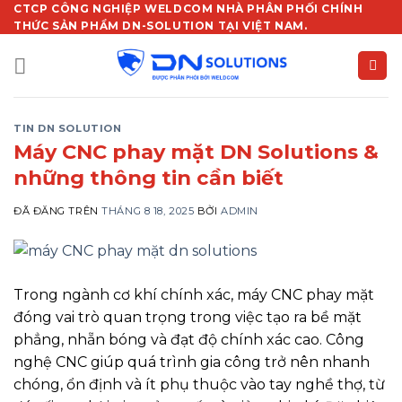
Chuyển
CTCP CÔNG NGHIỆP WELDCOM NHÀ PHÂN PHỐI CHÍNH
THỨC SẢN PHẨM DN-SOLUTION TẠI VIỆT NAM.
đến
nội
dung
TIN DN SOLUTION
Máy CNC phay mặt DN Solutions &
những thông tin cần biết
ĐÃ ĐĂNG TRÊN
THÁNG 8 18, 2025
BỞI
ADMIN
Trong ngành cơ khí chính xác, máy CNC phay mặt
đóng vai trò quan trọng trong việc tạo ra bề mặt
phẳng, nhẵn bóng và đạt độ chính xác cao. Công
nghệ CNC giúp quá trình gia công trở nên nhanh
chóng, ổn định và ít phụ thuộc vào tay nghề thợ, từ