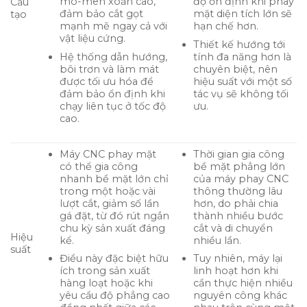
mô-men xoắn cao,
độ ổn định khi phay
Cấu
đảm bảo cắt gọt
mặt diện tích lớn sẽ
tạo
mạnh mẽ ngay cả với
hạn chế hơn.
vật liệu cứng.
Thiết kế hướng tới
Hệ thống dẫn hướng,
tính đa năng hơn là
bôi trơn và làm mát
chuyên biệt, nên
được tối ưu hóa để
hiệu suất với một số
đảm bảo ổn định khi
tác vụ sẽ không tối
chạy liên tục ở tốc độ
ưu.
cao.
Máy CNC phay mặt
Thời gian gia công
có thể gia công
bề mặt phẳng lớn
nhanh bề mặt lớn chỉ
của máy phay CNC
trong một hoặc vài
thông thường lâu
lượt cắt, giảm số lần
hơn, do phải chia
gá đặt, từ đó rút ngắn
thành nhiều bước
chu kỳ sản xuất đáng
cắt và di chuyển
Hiệu
kể.
nhiều lần.
suất
Điều này đặc biệt hữu
Tuy nhiên, máy lại
ích trong sản xuất
linh hoạt hơn khi
hàng loạt hoặc khi
cần thực hiện nhiều
yêu cầu độ phẳng cao
nguyên công khác