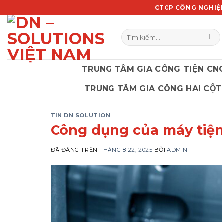
Chuyển
CTCP CÔNG NGHIỆ
đến
nội
Tìm
dung
kiếm:
TRUNG TÂM GIA CÔNG TIỆN CN
TRUNG TÂM GIA CÔNG HAI CỘT
TIN DN SOLUTION
Công dụng của máy tiện
ĐÃ ĐĂNG TRÊN
THÁNG 8 22, 2025
BỞI
ADMIN