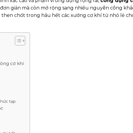
chính xác cao và phạm vi ứng dụng rộng rãi,
công dụng 
rụ đơn giản mà còn mở rộng sang nhiều nguyên công khá
rò then chốt trong hầu hết các xưởng cơ khí từ nhỏ lẻ c
công cơ khí
phức tạp
ác