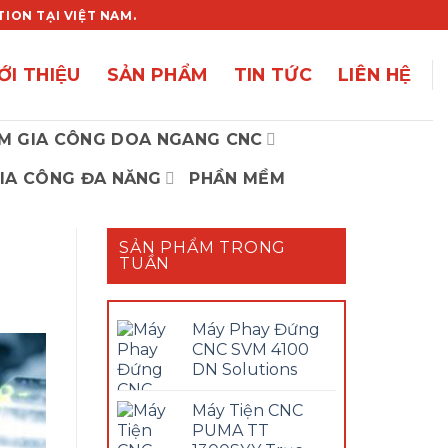
ON TẠI VIỆT NAM.
ỚI THIỆU
SẢN PHẨM
TIN TỨC
LIÊN HỆ
M GIA CÔNG DOA NGANG CNC
IA CÔNG ĐA NĂNG
PHẦN MỀM
SẢN PHẨM TRONG
TUẦN
Máy Phay Đứng
CNC SVM 4100
DN Solutions
Máy Tiện CNC
PUMA TT