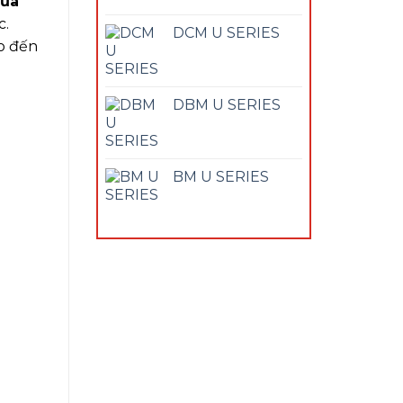
của
c.
DCM U SERIES
ho đến
DBM U SERIES
BM U SERIES