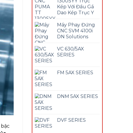
1300SYY Trục
Kép Với Đầu Gá
Dao Kép Trục Y
Máy Phay Đứng
CNC SVM 4100i
DN Solutions
VC 630/5AX
SERIES
FM 5AX SERIES
DNM 5AX SERIES
DVF SERIES
 bậc