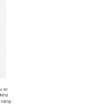
u so
 Nhờ
i nặng