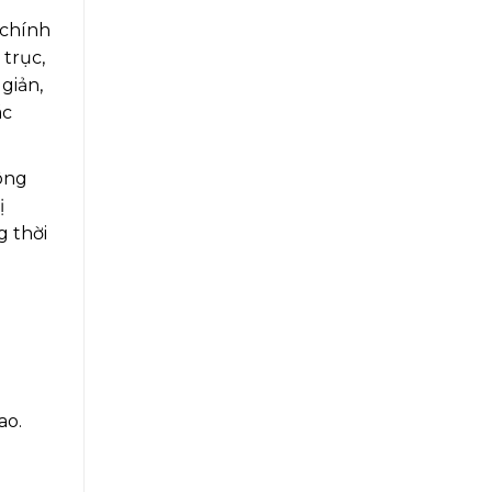
 chính
 trục,
giản,
ác
công
ị
g thời
ao.