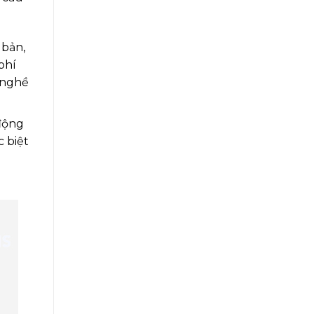
 bản,
phí
 nghề
động
c biệt