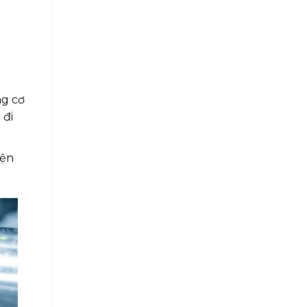
ng cơ
 đi
iện