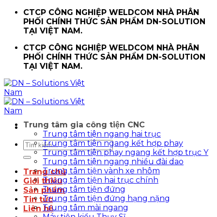
Chuyển
CTCP CÔNG NGHIỆP WELDCOM NHÀ PHÂN
đến
PHỐI CHÍNH THỨC SẢN PHẨM DN-SOLUTION
nội
TẠI VIỆT NAM.
dung
CTCP CÔNG NGHIỆP WELDCOM NHÀ PHÂN
PHỐI CHÍNH THỨC SẢN PHẨM DN-SOLUTION
TẠI VIỆT NAM.
Trung tâm gia công tiện CNC
Trung tâm tiện ngang hai trục
Trung tâm tiện ngang kết hợp phay
Tìm
Trung tâm tiện phay ngang kết hợp trục Y
kiếm:
Trung tâm tiện ngang nhiều đài dao
Trung tâm tiện vành xe nhôm
Trang chủ
Trung tâm tiện hai trục chính
Giới thiệu
Trung tâm tiện đứng
Sản phẩm
Trung tâm tiện đứng hạng nặng
Tin tức
Trung tâm mài ngang
Liên hệ
Máy tiện kiểu Thụy Sĩ