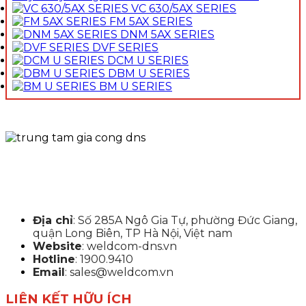
VC 630/5AX SERIES
FM 5AX SERIES
DNM 5AX SERIES
DVF SERIES
DCM U SERIES
DBM U SERIES
BM U SERIES
Địa chỉ
: Số 285A Ngô Gia Tự, phường Đức Giang,
quận Long Biên, TP Hà Nội, Việt nam
Website
: weldcom-dns.vn
Hotline
: 1900.9410
Email
: sales@weldcom.vn
LIÊN KẾT HỮU ÍCH