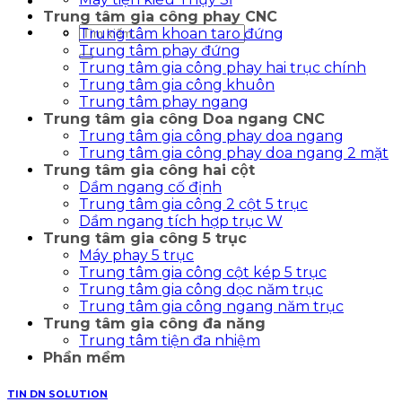
Trung tâm gia công phay CNC
Tìm
Trung tâm khoan taro đứng
kiếm:
Trung tâm phay đứng
Trung tâm gia công phay hai trục chính
Trung tâm gia công khuôn
Trung tâm phay ngang
Trung tâm gia công Doa ngang CNC
Trung tâm gia công phay doa ngang
Trung tâm gia công phay doa ngang 2 mặt
Trung tâm gia công hai cột
Dầm ngang cố định
Trung tâm gia công 2 cột 5 trục
Dầm ngang tích hợp trục W
Trung tâm gia công 5 trục
Máy phay 5 trục
Trung tâm gia công cột kép 5 trục
Trung tâm gia công dọc năm trục
Trung tâm gia công ngang năm trục
Trung tâm gia công đa năng
Trung tâm tiện đa nhiệm
Phần mềm
TIN DN SOLUTION