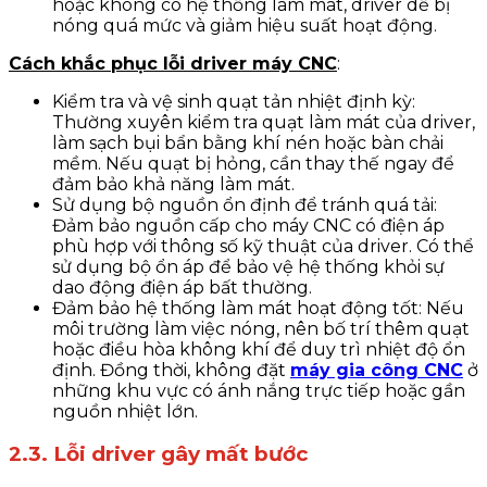
hoặc không có hệ thống làm mát, driver dễ bị
nóng quá mức và giảm hiệu suất hoạt động.
Cách khắc phục lỗi driver máy CNC
:
Kiểm tra và vệ sinh quạt tản nhiệt định kỳ:
Thường xuyên kiểm tra quạt làm mát của driver,
làm sạch bụi bẩn bằng khí nén hoặc bàn chải
mềm. Nếu quạt bị hỏng, cần thay thế ngay để
đảm bảo khả năng làm mát.
Sử dụng bộ nguồn ổn định để tránh quá tải:
Đảm bảo nguồn cấp cho máy CNC có điện áp
phù hợp với thông số kỹ thuật của driver. Có thể
sử dụng bộ ổn áp để bảo vệ hệ thống khỏi sự
dao động điện áp bất thường.
Đảm bảo hệ thống làm mát hoạt động tốt: Nếu
môi trường làm việc nóng, nên bố trí thêm quạt
hoặc điều hòa không khí để duy trì nhiệt độ ổn
định. Đồng thời, không đặt
máy gia công CNC
ở
những khu vực có ánh nắng trực tiếp hoặc gần
nguồn nhiệt lớn.
2.3. Lỗi driver gây mất bước