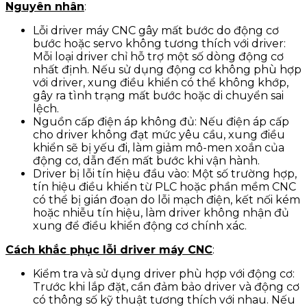
Nguyên nhân
:
Lỗi driver máy CNC gây mất bước do động cơ
bước hoặc servo không tương thích với driver:
Mỗi loại driver chỉ hỗ trợ một số dòng động cơ
nhất định. Nếu sử dụng động cơ không phù hợp
với driver, xung điều khiển có thể không khớp,
gây ra tình trạng mất bước hoặc di chuyển sai
lệch.
Nguồn cấp điện áp không đủ: Nếu điện áp cấp
cho driver không đạt mức yêu cầu, xung điều
khiển sẽ bị yếu đi, làm giảm mô-men xoắn của
động cơ, dẫn đến mất bước khi vận hành.
Driver bị lỗi tín hiệu đầu vào: Một số trường hợp,
tín hiệu điều khiển từ PLC hoặc phần mềm CNC
có thể bị gián đoạn do lỗi mạch điện, kết nối kém
hoặc nhiễu tín hiệu, làm driver không nhận đủ
xung để điều khiển động cơ chính xác.
Cách khắc phục lỗi driver máy CNC
:
Kiểm tra và sử dụng driver phù hợp với động cơ:
Trước khi lắp đặt, cần đảm bảo driver và động cơ
có thông số kỹ thuật tương thích với nhau. Nếu