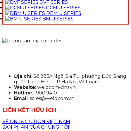
DVF SERIES
DCM U SERIES
DBM U SERIES
BM U SERIES
Địa chỉ
: Số 285A Ngô Gia Tự, phường Đức Giang,
quận Long Biên, TP Hà Nội, Việt nam
Website
: weldcom-dns.vn
Hotline
: 1900.9410
Email
: sales@weldcom.vn
LIÊN KẾT HỮU ÍCH
VỀ DN-SOLUTION VIỆT NAM
SẢN PHẨM CỦA CHÚNG TÔI