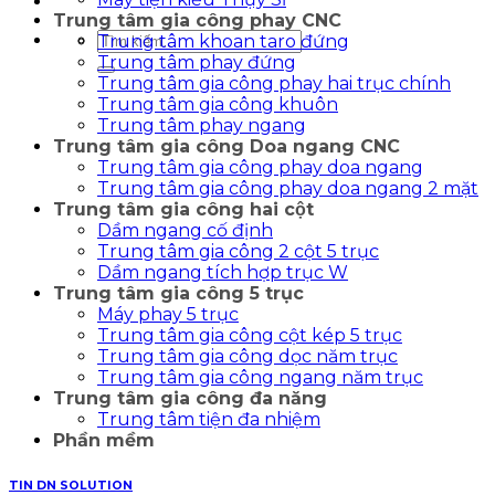
Trung tâm gia công phay CNC
Tìm
Trung tâm khoan taro đứng
kiếm:
Trung tâm phay đứng
Trung tâm gia công phay hai trục chính
Trung tâm gia công khuôn
Trung tâm phay ngang
Trung tâm gia công Doa ngang CNC
Trung tâm gia công phay doa ngang
Trung tâm gia công phay doa ngang 2 mặt
Trung tâm gia công hai cột
Dầm ngang cố định
Trung tâm gia công 2 cột 5 trục
Dầm ngang tích hợp trục W
Trung tâm gia công 5 trục
Máy phay 5 trục
Trung tâm gia công cột kép 5 trục
Trung tâm gia công dọc năm trục
Trung tâm gia công ngang năm trục
Trung tâm gia công đa năng
Trung tâm tiện đa nhiệm
Phần mềm
TIN DN SOLUTION