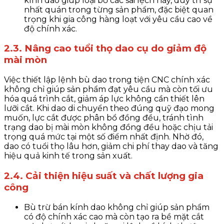
kính dao giúp loại bỏ các sai lệch này, duy trì sự
nhất quán trong từng sản phẩm, đặc biệt quan
trọng khi gia công hàng loạt với yêu cầu cao về
độ chính xác.
2.3. Nâng cao tuổi thọ dao cụ do giảm độ
mài mòn
Việc thiết lập lệnh bù dao trong tiện CNC chính xác
không chỉ giúp sản phẩm đạt yêu cầu mà còn tối ưu
hóa quá trình cắt, giảm áp lực không cần thiết lên
lưỡi cắt. Khi dao di chuyển theo đúng quỹ đạo mong
muốn, lực cắt được phân bổ đồng đều, tránh tình
trạng dao bị mài mòn không đồng đều hoặc chịu tải
trọng quá mức tại một số điểm nhất định. Nhờ đó,
dao có tuổi thọ lâu hơn, giảm chi phí thay dao và tăng
hiệu quả kinh tế trong sản xuất.
2.4. Cải thiện hiệu suất và chất lượng gia
công
Bù trừ bán kính dao không chỉ giúp sản phẩm
có độ chính xác cao mà còn tạo ra bề mặt cắt