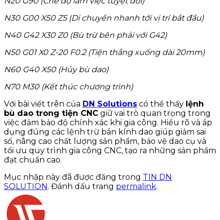
N20 G90 (Chế độ làm việc tuyệt đối)
N30 G00 X50 Z5 (Di chuyển nhanh tới vị trí bắt đầu)
N40 G42 X30 Z0 (Bù trừ bên phải với G42)
N50 G01 X0 Z-20 F0.2 (Tiện thẳng xuống dài 20mm)
N60 G40 X50 (Hủy bù dao)
N70 M30 (Kết thúc chương trình)
Với bài viết trên của
DN Solutions
có thể thấy
lệnh
bù dao trong tiện CNC
giữ vai trò quan trọng trong
việc đảm bảo độ chính xác khi gia công. Hiểu rõ và áp
dụng đúng các lệnh trừ bán kính dao giúp
giảm sai
số, nâng cao chất lượng sản phẩm, bảo vệ dao cụ và
tối ưu quy trình gia công CNC, tạo ra những sản phẩm
đạt chuẩn cao.
Mục nhập này đã được đăng trong
TIN DN
SOLUTION
. Đánh dấu trang
permalink
.