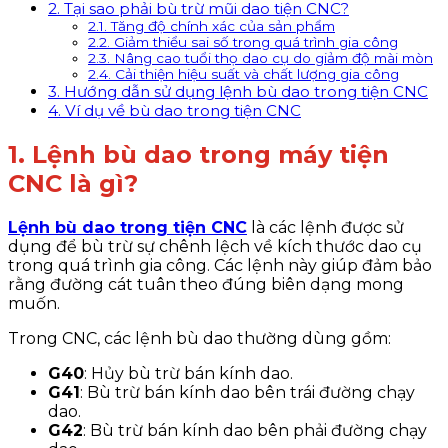
2. Tại sao phải bù trừ mũi dao tiện CNC?
2.1. Tăng độ chính xác của sản phẩm
2.2. Giảm thiểu sai số trong quá trình gia công
2.3. Nâng cao tuổi thọ dao cụ do giảm độ mài mòn
2.4. Cải thiện hiệu suất và chất lượng gia công
3. Hướng dẫn sử dụng lệnh bù dao trong tiện CNC
4. Ví dụ về bù dao trong tiện CNC
1. Lệnh bù dao trong máy tiện
CNC là gì?
Lệnh bù dao trong tiện CNC
là các lệnh được sử
dụng để bù trừ sự chênh lệch về kích thước dao cụ
trong quá trình gia công. Các lệnh này giúp đảm bảo
rằng đường cát tuân theo đúng biên dạng mong
muốn.
Trong CNC, các lệnh bù dao thường dùng gồm:
G40
: Hủy bù trừ bán kính dao.
G41
: Bù trừ bán kính dao bên trái đường chạy
dao.
G42
: Bù trừ bán kính dao bên phải đường chạy