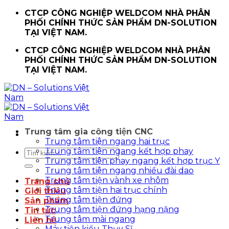
Chuyển
CTCP CÔNG NGHIỆP WELDCOM NHÀ PHÂN
đến
PHỐI CHÍNH THỨC SẢN PHẨM DN-SOLUTION
nội
TẠI VIỆT NAM.
dung
CTCP CÔNG NGHIỆP WELDCOM NHÀ PHÂN
PHỐI CHÍNH THỨC SẢN PHẨM DN-SOLUTION
TẠI VIỆT NAM.
Trung tâm gia công tiện CNC
Trung tâm tiện ngang hai trục
Trung tâm tiện ngang kết hợp phay
Tìm
Trung tâm tiện phay ngang kết hợp trục Y
kiếm:
Trung tâm tiện ngang nhiều đài dao
Trung tâm tiện vành xe nhôm
Trang chủ
Trung tâm tiện hai trục chính
Giới thiệu
Trung tâm tiện đứng
Sản phẩm
Trung tâm tiện đứng hạng nặng
Tin tức
Trung tâm mài ngang
Liên hệ
Máy tiện kiểu Thụy Sĩ