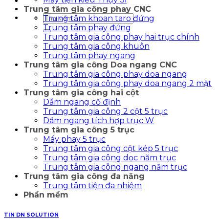
Trung tâm gia công phay CNC
Tìm
Trung tâm khoan taro đứng
kiếm:
Trung tâm phay đứng
Trung tâm gia công phay hai trục chính
Trung tâm gia công khuôn
Trung tâm phay ngang
Trung tâm gia công Doa ngang CNC
Trung tâm gia công phay doa ngang
Trung tâm gia công phay doa ngang 2 mặt
Trung tâm gia công hai cột
Dầm ngang cố định
Trung tâm gia công 2 cột 5 trục
Dầm ngang tích hợp trục W
Trung tâm gia công 5 trục
Máy phay 5 trục
Trung tâm gia công cột kép 5 trục
Trung tâm gia công dọc năm trục
Trung tâm gia công ngang năm trục
Trung tâm gia công đa năng
Trung tâm tiện đa nhiệm
Phần mềm
TIN DN SOLUTION