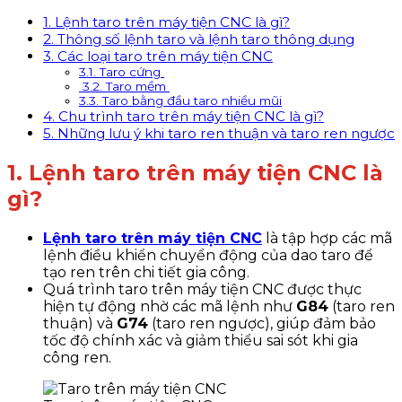
1. Lệnh taro trên máy tiện CNC là gì?
2. Thông số lệnh taro và lệnh taro thông dụng
3. Các loại taro trên máy tiện CNC
3.1. Taro cứng
3.2. Taro mềm
3.3. Taro bằng đầu taro nhiều mũi
4. Chu trình taro trên máy tiện CNC là gì?
5. Những lưu ý khi taro ren thuận và taro ren ngược
1. Lệnh taro trên máy tiện CNC là
gì?
Lệnh taro trên máy tiện CNC
là tập hợp các mã
lệnh điều khiển chuyển động của dao taro để
tạo ren trên chi tiết gia công.
Quá trình taro trên máy tiện CNC được thực
hiện tự động nhờ các mã lệnh như
G84
(taro ren
thuận) và
G74
(taro ren ngược), giúp đảm bảo
tốc độ chính xác và giảm thiểu sai sót khi gia
công ren.