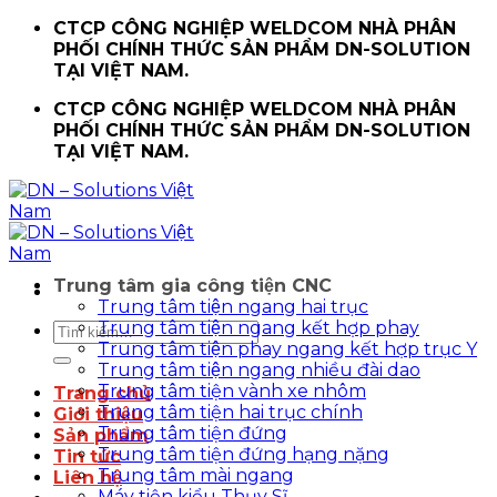
Chuyển
CTCP CÔNG NGHIỆP WELDCOM NHÀ PHÂN
đến
PHỐI CHÍNH THỨC SẢN PHẨM DN-SOLUTION
nội
TẠI VIỆT NAM.
dung
CTCP CÔNG NGHIỆP WELDCOM NHÀ PHÂN
PHỐI CHÍNH THỨC SẢN PHẨM DN-SOLUTION
TẠI VIỆT NAM.
Trung tâm gia công tiện CNC
Trung tâm tiện ngang hai trục
Trung tâm tiện ngang kết hợp phay
Tìm
Trung tâm tiện phay ngang kết hợp trục Y
kiếm:
Trung tâm tiện ngang nhiều đài dao
Trung tâm tiện vành xe nhôm
Trang chủ
Trung tâm tiện hai trục chính
Giới thiệu
Trung tâm tiện đứng
Sản phẩm
Trung tâm tiện đứng hạng nặng
Tin tức
Trung tâm mài ngang
Liên hệ
Máy tiện kiểu Thụy Sĩ