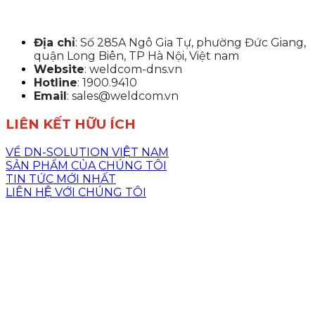
Địa chỉ
: Số 285A Ngô Gia Tự, phường Đức Giang,
quận Long Biên, TP Hà Nội, Việt nam
Website
: weldcom-dns.vn
Hotline
: 1900.9410
Email
: sales@weldcom.vn
LIÊN KẾT HỮU ÍCH
VỀ DN-SOLUTION VIỆT NAM
SẢN PHẨM CỦA CHÚNG TÔI
TIN TỨC MỚI NHẤT
LIÊN HỆ VỚI CHÚNG TÔI