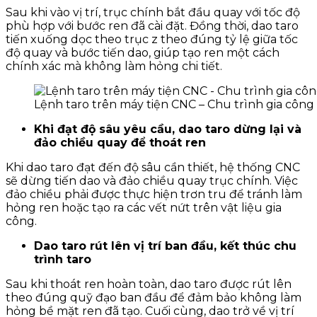
Sau khi vào vị trí, trục chính bắt đầu quay với tốc độ
phù hợp với bước ren đã cài đặt. Đồng thời, dao taro
tiến xuống dọc theo trục z theo đúng tỷ lệ giữa tốc
độ quay và bước tiến dao, giúp tạo ren một cách
chính xác mà không làm hỏng chi tiết.
Lệnh taro trên máy tiện CNC – Chu trình gia công
Khi đạt độ sâu yêu cầu, dao taro dừng lại và
đảo chiều quay để thoát ren
Khi dao taro đạt đến độ sâu cần thiết, hệ thống CNC
sẽ dừng tiến dao và đảo chiều quay trục chính. Việc
đảo chiều phải được thực hiện trơn tru để tránh làm
hỏng ren hoặc tạo ra các vết nứt trên vật liệu gia
công.
Dao taro rút lên vị trí ban đầu, kết thúc chu
trình taro
Sau khi thoát ren hoàn toàn, dao taro được rút lên
theo đúng quỹ đạo ban đầu để đảm bảo không làm
hỏng bề mặt ren đã tạo. Cuối cùng, dao trở về vị trí