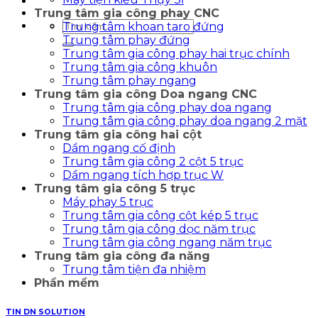
Trung tâm gia công phay CNC
Tìm
Trung tâm khoan taro đứng
kiếm:
Trung tâm phay đứng
Trung tâm gia công phay hai trục chính
Trung tâm gia công khuôn
Trung tâm phay ngang
Trung tâm gia công Doa ngang CNC
Trung tâm gia công phay doa ngang
Trung tâm gia công phay doa ngang 2 mặt
Trung tâm gia công hai cột
Dầm ngang cố định
Trung tâm gia công 2 cột 5 trục
Dầm ngang tích hợp trục W
Trung tâm gia công 5 trục
Máy phay 5 trục
Trung tâm gia công cột kép 5 trục
Trung tâm gia công dọc năm trục
Trung tâm gia công ngang năm trục
Trung tâm gia công đa năng
Trung tâm tiện đa nhiệm
Phần mềm
TIN DN SOLUTION