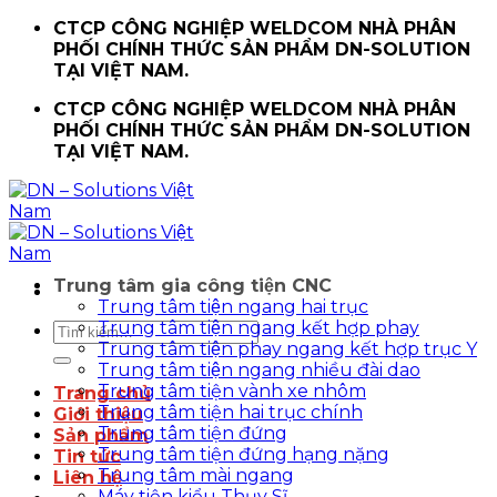
Chuyển
CTCP CÔNG NGHIỆP WELDCOM NHÀ PHÂN
đến
PHỐI CHÍNH THỨC SẢN PHẨM DN-SOLUTION
nội
TẠI VIỆT NAM.
dung
CTCP CÔNG NGHIỆP WELDCOM NHÀ PHÂN
PHỐI CHÍNH THỨC SẢN PHẨM DN-SOLUTION
TẠI VIỆT NAM.
Trung tâm gia công tiện CNC
Trung tâm tiện ngang hai trục
Trung tâm tiện ngang kết hợp phay
Tìm
Trung tâm tiện phay ngang kết hợp trục Y
kiếm:
Trung tâm tiện ngang nhiều đài dao
Trung tâm tiện vành xe nhôm
Trang chủ
Trung tâm tiện hai trục chính
Giới thiệu
Trung tâm tiện đứng
Sản phẩm
Trung tâm tiện đứng hạng nặng
Tin tức
Trung tâm mài ngang
Liên hệ
Máy tiện kiểu Thụy Sĩ