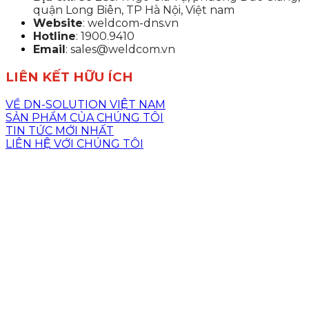
quận Long Biên, TP Hà Nội, Việt nam
Website
: weldcom-dns.vn
Hotline
: 1900.9410
Email
: sales@weldcom.vn
LIÊN KẾT HỮU ÍCH
VỀ DN-SOLUTION VIỆT NAM
SẢN PHẨM CỦA CHÚNG TÔI
TIN TỨC MỚI NHẤT
LIÊN HỆ VỚI CHÚNG TÔI