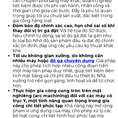
cần chuyển phôi sang máy khác, doanh nghiệp
tiết kiệm được chi phí vận hành, nhân công và
thời gian chờ giữa các bước. Đây là yếu tố quan
trọng giúp tối ưu chuỗi sản xuất, đặc biệt trong
gia công hàng loạt.
Đảm bảo độ chính xác cao, hạn chế sai số khi
thay đổi vị trí gá đặt
: Với hệ tọa độ 3D được
hiệu chỉnh tự động, sai số do gá đặt lại gần như
bị loại bỏ. Nhờ đó, sản phẩm đầu ra đạt độ chính
xác ổn định, đáp ứng các yêu cầu kỹ thuật khắt
khe.
Tối ưu không gian xưởng, do không cần
nhiều máy hoặc
đồ gá chuyên dụng
: Giải pháp
này cho phép tích hợp nhiều công đoạn trên
một máy tiện phay duy nhất, giúp tiết kiệm diện
tích mặt bằng và chi phí đầu tư thiết bị. Nhà
xưởng trở nên gọn gàng, linh hoạt và dễ tổ chức
hơn.
Thực hiện gia công cung tròn trên mặt
nghiêng (arc machining) đối với các máy có
trục Y, một tính năng quan trọng trong gia
công chi tiết phức tạp
: Khả năng này mở rộng
phạm vi ứng dụng của máy, cho phép xử lý các
bề mặt cong, chi tiết hình học phức tạp mà