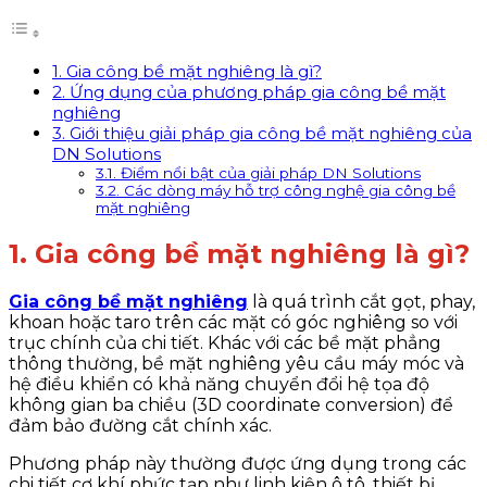
1. Gia công bề mặt nghiêng là gì?
2. Ứng dụng của phương pháp gia công bề mặt
nghiêng
3. Giới thiệu giải pháp gia công bề mặt nghiêng của
DN Solutions
3.1. Điểm nổi bật của giải pháp DN Solutions
3.2. Các dòng máy hỗ trợ công nghệ gia công bề
mặt nghiêng
1. Gia công bề mặt nghiêng là gì?
Gia công bề mặt nghiêng
là quá trình cắt gọt, phay,
khoan hoặc taro trên các mặt có góc nghiêng so với
trục chính của chi tiết. Khác với các bề mặt phẳng
thông thường, bề mặt nghiêng yêu cầu máy móc và
hệ điều khiển có khả năng chuyển đổi hệ tọa độ
không gian ba chiều (3D coordinate conversion) để
đảm bảo đường cắt chính xác.
Phương pháp này thường được ứng dụng trong các
chi tiết cơ khí phức tạp như linh kiện ô tô, thiết bị