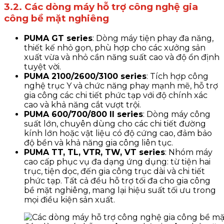
3.2. Các dòng máy hỗ trợ công nghệ gia
công bề mặt nghiêng
PUMA GT series
: Dòng máy tiện phay đa năng,
thiết kế nhỏ gọn, phù hợp cho các xưởng sản
xuất vừa và nhỏ cần năng suất cao và độ ổn định
tuyệt vời.
PUMA 2100/2600/3100 series
: Tích hợp công
nghệ trục Y và chức năng phay mạnh mẽ, hỗ trợ
gia công các chi tiết phức tạp với độ chính xác
cao và khả năng cắt vượt trội.
PUMA 600/700/800 II series
: Dòng máy công
suất lớn, chuyên dùng cho các chi tiết đường
kính lớn hoặc vật liệu có độ cứng cao, đảm bảo
độ bền và khả năng gia công liên tục.
PUMA TT, TL, VTR, TW, VT series
: Nhóm máy
cao cấp phục vụ đa dạng ứng dụng: từ tiện hai
trục, tiện dọc, đến gia công trục dài và chi tiết
phức tạp. Tất cả đều hỗ trợ tối đa cho gia công
bề mặt nghiêng, mang lại hiệu suất tối ưu trong
mọi điều kiện sản xuất.