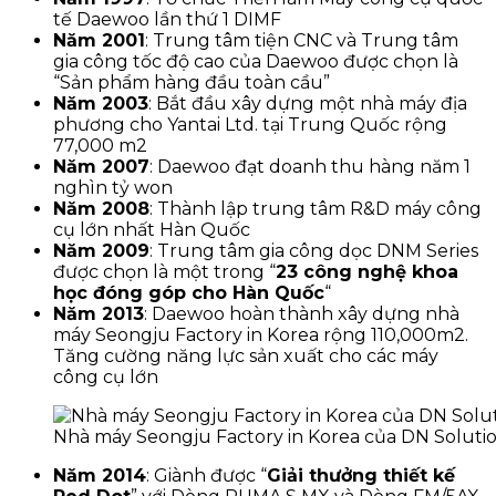
tế Daewoo lần thứ 1 DIMF
Năm 2001
: Trung tâm tiện CNC và Trung tâm
gia công tốc độ cao của Daewoo được chọn là
“Sản phẩm hàng đầu toàn cầu”
Năm 2003
: Bắt đầu xây dựng một nhà máy địa
phương cho Yantai Ltd. tại Trung Quốc rộng
77,000 m2
Năm 2007
: Daewoo đạt doanh thu hàng năm 1
nghìn tỷ won
Năm 2008
: Thành lập trung tâm R&D máy công
cụ lớn nhất Hàn Quốc
Năm 2009
: Trung tâm gia công dọc DNM Series
được chọn là một trong “
23 công nghệ khoa
học đóng góp cho Hàn Quốc
“
Năm 2013
: Daewoo hoàn thành xây dựng nhà
máy Seongju Factory in Korea rộng 110,000m2.
Tăng cường năng lực sản xuất cho các máy
công cụ lớn
Nhà máy Seongju Factory in Korea của DN Soluti
Năm 2014
: Giành được “
Giải thưởng thiết kế