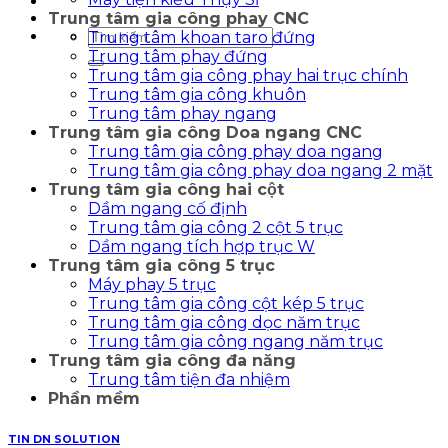
Trung tâm gia công phay CNC
Tìm
Trung tâm khoan taro đứng
kiếm:
Trung tâm phay đứng
Trung tâm gia công phay hai trục chính
Trung tâm gia công khuôn
Trung tâm phay ngang
Trung tâm gia công Doa ngang CNC
Trung tâm gia công phay doa ngang
Trung tâm gia công phay doa ngang 2 mặt
Trung tâm gia công hai cột
Dầm ngang cố định
Trung tâm gia công 2 cột 5 trục
Dầm ngang tích hợp trục W
Trung tâm gia công 5 trục
Máy phay 5 trục
Trung tâm gia công cột kép 5 trục
Trung tâm gia công dọc năm trục
Trung tâm gia công ngang năm trục
Trung tâm gia công đa năng
Trung tâm tiện đa nhiệm
Phần mềm
TIN DN SOLUTION