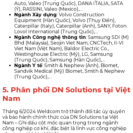
Auto, Valeo (Trung Quốc), DANA ITALIA, SATA
(Ý), RASSINI, Valeo (Mexico),…
Ngành Xây dựng
: Volvo Construction
Equipment (Hàn Quốc), Volvo (Thụy Điển),
Caterpillar (Italy), Caterpillar (Anh), SANY, Foton
Lovol International (Trung Quốc),…
Ngành Công nghệ thông tin
: Samsung SDI (M)
Bhd (Malaysia), Seojin Viet Nam, CNCTech, II-VI
Viet Nam (Việt Nam), Baldor Electric Co.,
Westinghouse Electric (Mỹ), LG, Samsung
(Trung Quốc), Samsung (Hàn Quốc),…
Ngành Y tế
: Smith & Nephew (Anh), Biomet,
Sandvik Medical (Mỹ) Biomet, Smith & Nephew
(Trung Quốc),…
5. Phân phối DN Solutions tại Việt
Nam
Tháng 6/2024 Weldcom trở thành đối tác ủy quyền
và bảo hành chính thức của DN Solutions tại Việt
Nam – Ghi dấu cột mốc quan trọng trong ngành
công nghiệp cơ khí, đặc biệt là lĩnh vực công nghiệp