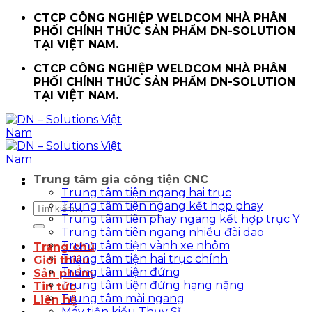
Chuyển
CTCP CÔNG NGHIỆP WELDCOM NHÀ PHÂN
đến
PHỐI CHÍNH THỨC SẢN PHẨM DN-SOLUTION
nội
TẠI VIỆT NAM.
dung
CTCP CÔNG NGHIỆP WELDCOM NHÀ PHÂN
PHỐI CHÍNH THỨC SẢN PHẨM DN-SOLUTION
TẠI VIỆT NAM.
Trung tâm gia công tiện CNC
Trung tâm tiện ngang hai trục
Trung tâm tiện ngang kết hợp phay
Tìm
Trung tâm tiện phay ngang kết hợp trục Y
kiếm:
Trung tâm tiện ngang nhiều đài dao
Trung tâm tiện vành xe nhôm
Trang chủ
Trung tâm tiện hai trục chính
Giới thiệu
Trung tâm tiện đứng
Sản phẩm
Trung tâm tiện đứng hạng nặng
Tin tức
Trung tâm mài ngang
Liên hệ
Máy tiện kiểu Thụy Sĩ