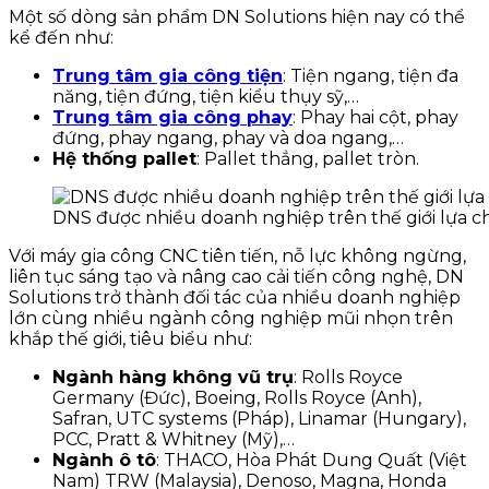
Một số dòng sản phẩm DN Solutions hiện nay có thể
kể đến như:
Trung tâm gia công tiện
: Tiện ngang, tiện đa
năng, tiện đứng, tiện kiểu thụy sỹ,…
Trung tâm gia công phay
: Phay hai cột, phay
đứng, phay ngang, phay và doa ngang,…
Hệ thống pallet
: Pallet thẳng, pallet tròn.
DNS được nhiều doanh nghiệp trên thế giới lựa c
Với máy gia công CNC tiên tiến, nỗ lực không ngừng,
liên tục sáng tạo và nâng cao cải tiến công nghệ, DN
Solutions trở thành đối tác của nhiều doanh nghiệp
lớn cùng nhiều ngành công nghiệp mũi nhọn trên
khắp thế giới, tiêu biểu như:
Ngành hàng không vũ trụ
: Rolls Royce
Germany (Đức), Boeing, Rolls Royce (Anh),
Safran, UTC systems (Pháp), Linamar (Hungary),
PCC, Pratt & Whitney (Mỹ),…
Ngành ô tô
: THACO, Hòa Phát Dung Quất (Việt
Nam) TRW (Malaysia), Denoso, Magna, Honda