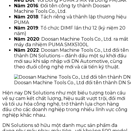
Red Dot
” với Dòng PUMA S MX và Dòng FM/5AX
Năm 2016
: Đổi tên công ty thành Doosan
Machine Tools Co., Ltd.
Năm 2018
: Tách riêng và thành lập thương hiệu
PUMA
Năm 2019
: Tổ chức DIMF lần thứ 12 (kỷ niệm 20
năm)
Năm 2020
: Doosan Machine Tools Co., Ltd. ra mắt
máy đa nhiệm PUMA SMX5100L
Năm 2022
: Doosan Machine Tools Co., Ltd đổi tên
thành DN Solutions – đánh dấu một sự khởi đầu
mới sau khi sáp nhập với DN Automotive, cùng
theo đuổi công nghệ mới và cải tiến kỹ thuật.
Doosan Machine Tools Co., Ltd đổi tên thành DN S
Hiện nay DN Solutions như một biểu tượng toàn cầu
về sự cam kết chất lượng, hiệu suất vượt trội, đổi mới
và tối ưu hóa công nghệ, trở thành lựa chọn hàng
đầu cho các doanh nghiệp trong nhiều lĩnh vực công
nghiệp khác nhau.
DN Solutions sở hữu một danh mục sản phẩm đa
dạng như máy phay, máy tiện,…với khoảng 500 model