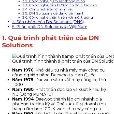
3.2. Công nghệ giám sát thông minh
3.3. Công nghệ dẫn hướng có độ cứng cao
3.4. Công nghệ ổn định nhiệt
3.5. DN Solutions dễ dàng vận hành
3.6. Công nghệ thân thiện với môi trường
4. Sản phẩm của DN Solutions (DNS)
5. Phân phối DN Solutions tại Việt Nam
1. Quá trình phát triển của DN
Solutions
Quá trình hình thành & phát triển của DN Solutio
Năm 1976
: Khởi đầu từ nhà máy máy công cụ
công nghiệp nặng Daewoo tại Hàn Quốc.
Năm 1979
: Daewoo sản xuất máy công cụ thứ
1.000
Năm 1980
: Phát triển độc lập và xuất khẩu kệ
NC (Dòng PUMA 10)
Năm 1994
: Daewoo thành lập chi nhánh địa
phương tại Hoa Kỳ và Châu Âu. Đạt doanh thu
hàng năm hơn 100 tỷ won cho máy công cụ
Năm 1997
: Tổ chức Triển lãm Máy công cụ quốc