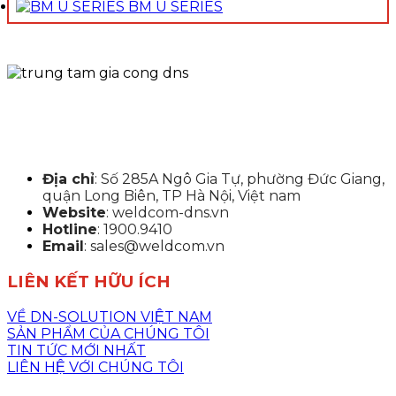
BM U SERIES
Địa chỉ
: Số 285A Ngô Gia Tự, phường Đức Giang,
quận Long Biên, TP Hà Nội, Việt nam
Website
: weldcom-dns.vn
Hotline
: 1900.9410
Email
: sales@weldcom.vn
LIÊN KẾT HỮU ÍCH
VỀ DN-SOLUTION VIỆT NAM
SẢN PHẨM CỦA CHÚNG TÔI
TIN TỨC MỚI NHẤT
LIÊN HỆ VỚI CHÚNG TÔI