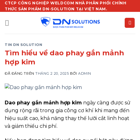
Chuyển
CTCP CÔNG NGHIỆP WELDCOM NHÀ PHÂN PHỐI CHÍNH
THỨC SẢN PHẨM DN-SOLUTION TẠI VIỆT NAM.
đến
nội
dung
TIN DN SOLUTION
Tìm hiểu về dao phay gắn mảnh
hợp kim
ĐÃ ĐĂNG TRÊN
THÁNG 2 20, 2025
BỞI
ADMIN
Dao phay gắn mảnh hợp kim
ngày càng được sử
dụng rộng rãi trong gia công cơ khí khi mang đến
hiệu suất cao, khả năng thay thế lưỡi cắt linh hoạt
và giảm thiểu chi phí.