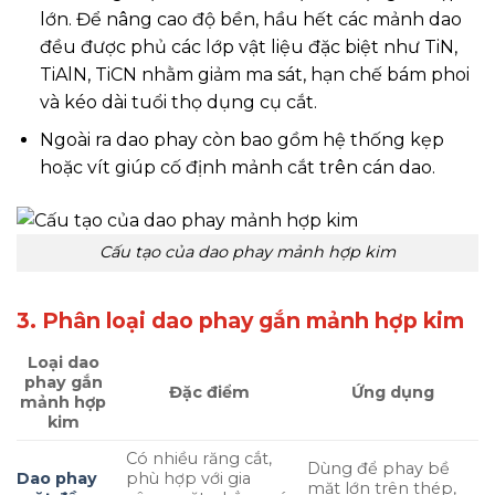
lớn. Để nâng cao độ bền, hầu hết các mảnh dao
đều được phủ các lớp vật liệu đặc biệt như TiN,
TiAlN, TiCN nhằm giảm ma sát, hạn chế bám phoi
và kéo dài tuổi thọ dụng cụ cắt.
Ngoài ra dao phay còn bao gồm hệ thống kẹp
hoặc vít giúp cố định mảnh cắt trên cán dao.
Cấu tạo của dao phay mảnh hợp kim
3. Phân loại dao phay gắn mảnh hợp kim
Loại dao
phay gắn
Đặc điểm
Ứng dụng
mảnh hợp
kim
Có nhiều răng cắt,
Dùng để phay bề
Dao phay
phù hợp với gia
mặt lớn trên thép,