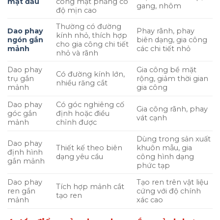
mặt đầu
công mặt phẳng có
gang, nhôm
độ mịn cao
Thường có đường
Dao phay
Phay rãnh, phay
kính nhỏ, thích hợp
ngón gắn
biên dạng, gia công
cho gia công chi tiết
mảnh
các chi tiết nhỏ
nhỏ và rãnh
Dao phay
Gia công bề mặt
Có đường kính lớn,
trụ gắn
rộng, giảm thời gian
nhiều răng cắt
mảnh
gia công
Dao phay
Có góc nghiêng cố
Gia công rãnh, phay
góc gắn
định hoặc điều
vát cạnh
mảnh
chỉnh được
Dùng trong sản xuất
Dao phay
Thiết kế theo biên
khuôn mẫu, gia
định hình
dạng yêu cầu
công hình dạng
gắn mảnh
phức tạp
Dao phay
Tạo ren trên vật liệu
Tích hợp mảnh cắt
ren gắn
cứng với độ chính
tạo ren
mảnh
xác cao