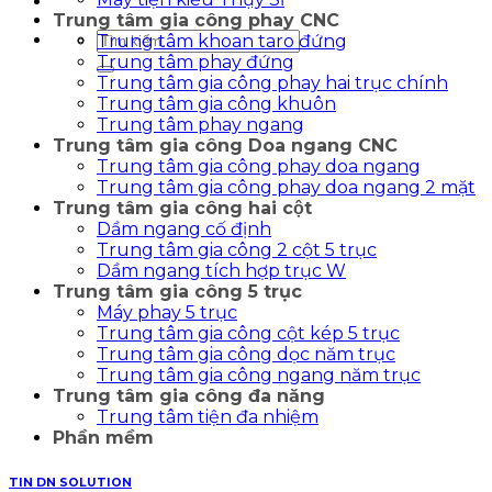
Trung tâm gia công phay CNC
Tìm
Trung tâm khoan taro đứng
kiếm:
Trung tâm phay đứng
Trung tâm gia công phay hai trục chính
Trung tâm gia công khuôn
Trung tâm phay ngang
Trung tâm gia công Doa ngang CNC
Trung tâm gia công phay doa ngang
Trung tâm gia công phay doa ngang 2 mặt
Trung tâm gia công hai cột
Dầm ngang cố định
Trung tâm gia công 2 cột 5 trục
Dầm ngang tích hợp trục W
Trung tâm gia công 5 trục
Máy phay 5 trục
Trung tâm gia công cột kép 5 trục
Trung tâm gia công dọc năm trục
Trung tâm gia công ngang năm trục
Trung tâm gia công đa năng
Trung tâm tiện đa nhiệm
Phần mềm
TIN DN SOLUTION