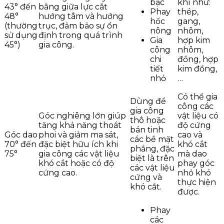
bậc
khí như:
43° đến
bằng giữa lực cắt
Phay
thép,
48°
hướng tâm và hướng
hốc
gang,
(thường
trục, đảm bảo sự ổn
nông
nhôm,
sử dụng
định trong quá trình
Gia
hợp kim
45°)
gia công.
công
nhôm,
chi
đồng, hợp
tiết
kim đồng,
nhỏ
…
Có thể gia
Dùng để
công các
gia công
Góc nghiêng lớn giúp
vật liệu có
thô hoặc
tăng khả năng thoát
độ cứng
bán tinh
Góc dao
phoi và giảm ma sát,
cao và
các bề mặt
70° đến
đặc biệt hữu ích khi
khó cắt
phẳng, đặc
75°
gia công các vật liệu
mà dao
biệt là trên
khó cắt hoặc có độ
phay góc
các vật liệu
cứng cao.
nhỏ khó
cứng và
thực hiện
khó cắt.
được.
Phay
các