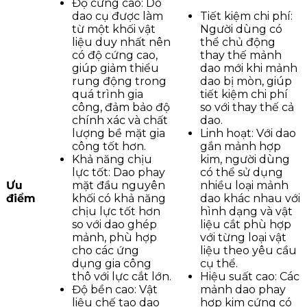
Độ cứng cao: Do
dao cụ được làm
Tiết kiệm chi phí:
từ một khối vật
Người dùng có
liệu duy nhất nên
thể chủ động
có độ cứng cao,
thay thế mảnh
giúp giảm thiểu
dao mới khi mảnh
rung động trong
dao bị mòn, giúp
quá trình gia
tiết kiệm chi phí
công, đảm bảo độ
so với thay thế cả
chính xác và chất
dao.
lượng bề mặt gia
Linh hoạt: Với dao
công tốt hơn.
gắn mảnh hợp
Khả năng chịu
kim, người dùng
lực tốt: Dao phay
có thể sử dụng
Ưu
mặt đầu nguyên
nhiều loại mảnh
điểm
khối có khả năng
dao khác nhau với
chịu lực tốt hơn
hình dạng và vật
so với dao ghép
liệu cắt phù hợp
mảnh, phù hợp
với từng loại vật
cho các ứng
liệu theo yêu cầu
dụng gia công
cụ thể.
thô với lực cắt lớn.
Hiệu suất cao: Các
Độ bền cao: Vật
mảnh dao phay
liệu chế tạo dao
hợp kim cứng có