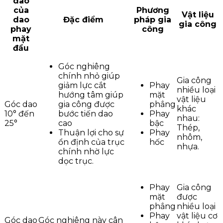
dao
của
Phương
Vật liệu
dao
Đặc điểm
pháp gia
gia công
phay
công
mặt
đầu
Góc nghiêng
chính nhỏ giúp
Gia công
giảm lực cắt
Phay
nhiều loại
hướng tâm giúp
mặt
vật liệu
Góc dao
gia công được
phẳng
khác
10° đến
bước tiến dao
Phay
nhau:
25°
cao
bậc
Thép,
Thuận lợi cho sự
Phay
nhôm,
ổn định của trục
hốc
nhựa.
chính nhờ lực
dọc trục.
Phay
Gia công
mặt
được
phẳng
nhiều loại
Phay
vật liệu cơ
Góc dao
Góc nghiêng này cân