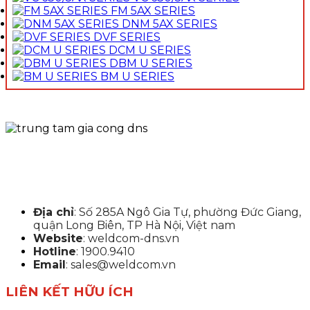
FM 5AX SERIES
DNM 5AX SERIES
DVF SERIES
DCM U SERIES
DBM U SERIES
BM U SERIES
Địa chỉ
: Số 285A Ngô Gia Tự, phường Đức Giang,
quận Long Biên, TP Hà Nội, Việt nam
Website
: weldcom-dns.vn
Hotline
: 1900.9410
Email
: sales@weldcom.vn
LIÊN KẾT HỮU ÍCH