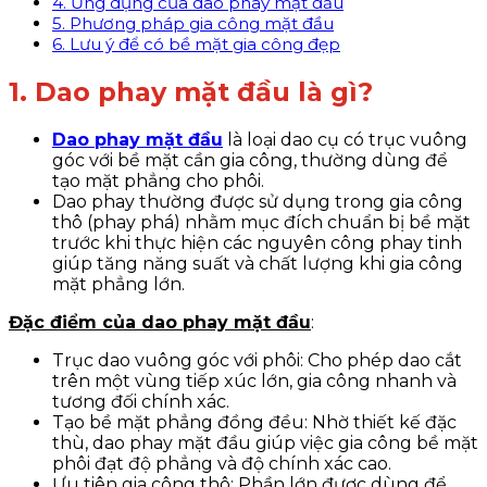
4. Ứng dụng của dao phay mặt đầu
5. Phương pháp gia công mặt đầu
6. Lưu ý để có bề mặt gia công đẹp
1. Dao phay mặt đầu là gì?
Dao phay mặt đầu
là loại dao cụ có trục vuông
góc với bề mặt cần gia công, thường dùng để
tạo mặt phẳng cho phôi.
Dao phay thường được sử dụng trong gia công
thô (phay phá) nhằm mục đích chuẩn bị bề mặt
trước khi thực hiện các nguyên công phay tinh
giúp tăng năng suất và chất lượng khi gia công
mặt phẳng lớn.
Đặc điểm của dao phay mặt đầu
:
Trục dao vuông góc với phôi: Cho phép dao cắt
trên một vùng tiếp xúc lớn, gia công nhanh và
tương đối chính xác.
Tạo bề mặt phẳng đồng đều: Nhờ thiết kế đặc
thù, dao phay mặt đầu giúp việc gia công bề mặt
phôi đạt độ phẳng và độ chính xác cao.
Ưu tiên gia công thô: Phần lớn được dùng để