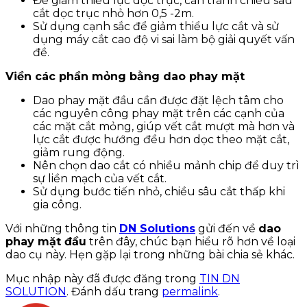
Để giảm thiểu lực dọc trục, cần tránh chiều sâu
cắt dọc trục nhỏ hơn 0,5 -2m.
Sử dụng cạnh sắc để giảm thiểu lực cắt và sử
dụng máy cắt cao độ vi sai làm bộ giải quyết vấn
đề.
Viền các phần mỏng bằng dao phay mặt
Dao phay mặt đầu cần được đặt lệch tâm cho
các nguyên công phay mặt trên các cạnh của
các mặt cắt mỏng, giúp vết cắt mượt mà hơn và
lực cắt được hướng đều hơn dọc theo mặt cắt,
giảm rung động.
Nên chọn dao cắt có nhiều mảnh chip để duy trì
sự liền mạch của vết cắt.
Sử dụng bước tiến nhỏ, chiều sâu cắt thấp khi
gia công.
Với những thông tin
DN Solutions
gửi đến về
dao
phay mặt đầu
trên đây, chúc bạn hiểu rõ hơn về loại
dao cụ này. Hẹn gặp lại trong những bài chia sẻ khác.
Mục nhập này đã được đăng trong
TIN DN
SOLUTION
. Đánh dấu trang
permalink
.