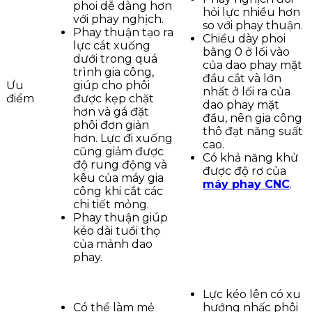
phoi dễ dàng hơn
hỏi lực nhiều hơn
với phay nghịch.
so với phay thuận.
Phay thuận tạo ra
Chiều dày phoi
lực cắt xuống
bằng 0 ở lối vào
dưới trong quá
của dao phay mặt
trình gia công,
đầu cắt và lớn
Ưu
giúp cho phôi
nhất ở lối ra của
điểm
được kẹp chặt
dao phay mặt
hơn và gá đặt
đầu, nên gia công
phôi đơn giản
thô đạt năng suất
hơn. Lực đi xuống
cao.
cũng giảm được
Có khả năng khử
độ rung động và
được độ rơ của
kêu của máy gia
máy phay CNC
.
công khi cắt các
chi tiết mỏng.
Phay thuận giúp
kéo dài tuổi thọ
của mảnh dao
phay.
Lực kéo lên có xu
Có thể làm mẻ
hướng nhấc phôi