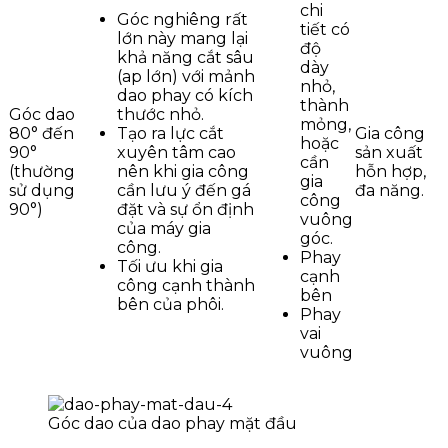
chi
Góc nghiêng rất
tiết có
lớn này mang lại
độ
khả năng cắt sâu
dày
(ap lớn) với mảnh
nhỏ,
dao phay có kích
thành
Góc dao
thước nhỏ.
mỏng,
80° đến
Tạo ra lực cắt
Gia công
hoặc
90°
xuyên tâm cao
sản xuất
cần
(thường
nên khi gia công
hỗn hợp,
gia
sử dụng
cần lưu ý đến gá
đa năng.
công
90°)
đặt và sự ổn định
vuông
của máy gia
góc.
công.
Phay
Tối ưu khi gia
cạnh
công cạnh thành
bên
bên của phôi.
Phay
vai
vuông
Góc dao của dao phay mặt đầu