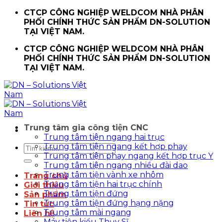
Chuyển
CTCP CÔNG NGHIỆP WELDCOM NHÀ PHÂN
đến
PHỐI CHÍNH THỨC SẢN PHẨM DN-SOLUTION
nội
TẠI VIỆT NAM.
dung
CTCP CÔNG NGHIỆP WELDCOM NHÀ PHÂN
PHỐI CHÍNH THỨC SẢN PHẨM DN-SOLUTION
TẠI VIỆT NAM.
Trung tâm gia công tiện CNC
Trung tâm tiện ngang hai trục
Trung tâm tiện ngang kết hợp phay
Tìm
Trung tâm tiện phay ngang kết hợp trục Y
kiếm:
Trung tâm tiện ngang nhiều đài dao
Trung tâm tiện vành xe nhôm
Trang chủ
Trung tâm tiện hai trục chính
Giới thiệu
Trung tâm tiện đứng
Sản phẩm
Trung tâm tiện đứng hạng nặng
Tin tức
Trung tâm mài ngang
Liên hệ
Máy tiện kiểu Thụy Sĩ