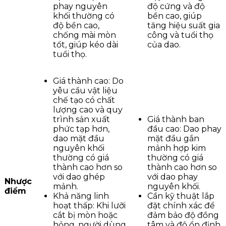
phay nguyên
độ cứng và độ
khối thường có
bền cao, giúp
độ bền cao,
tăng hiệu suất gia
chống mài mòn
công và tuổi thọ
tốt, giúp kéo dài
của dao.
tuổi thọ.
Giá thành cao: Do
yêu cầu vật liệu
chế tạo có chất
lượng cao và quy
trình sản xuất
Giá thành ban
phức tạp hơn,
đầu cao: Dao phay
dao mặt đầu
mặt đầu gắn
nguyên khối
mảnh hợp kim
thường có giá
thường có giá
thành cao hơn so
thành cao hơn so
với dao ghép
với dao phay
Nhược
mảnh.
nguyên khối.
điểm
Khả năng linh
Cần kỹ thuật lắp
hoạt thấp: Khi lưỡi
đặt chính xác để
cắt bị mòn hoặc
đảm bảo độ đồng
hỏng, người dùng
tâm và độ ổn định