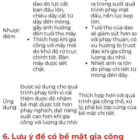
dao do lực cắt
ra trong suốt quá
ban đầu lớn,
trình phay mặt
chiều dày cắt từ
đầu, nên lực kẹp
dày đến mỏng,
lớn.
gây ảnh hưởng
Tuổi thọ của dao
Nhược
đến tuổi thọ máy.
sẽ giảm sút hơn so
điểm
Thích hợp khi gia
với phay thuận, có
công với máy mới
xu hướng bị trượt
do khử độ rơ trục
dao khi gia công
chính tốt. Bàn
lượng dư nhỏ.
máy được siết
Nhiệt sinh ra lớn
chặt.
do phay chi tiết từ
mỏng đến dày.
Được sử dụng cho quá
trình phay tinh vì cải
Thích hợp hơn với quá
thiện được độ nhám
Ứng
trình gia công thô, xử
bề mặt được tốt hơn
dụng
lý, phá bỏ lớp cứng của
phay nghịch, đạt năng
bề mặt chi tiết.
suất cao hơn khi gia
công với lượng dư nhỏ.
6. Lưu ý để có bề mặt gia công