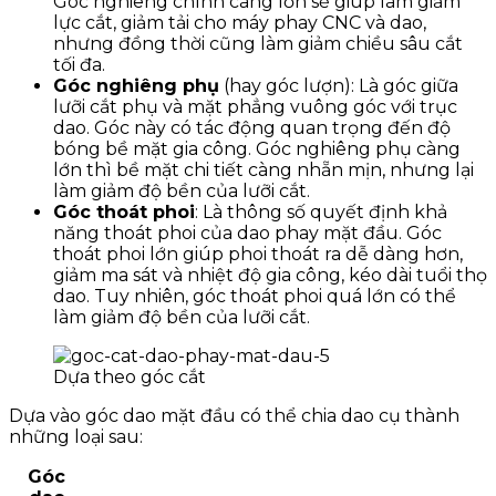
Góc nghiêng chính càng lớn sẽ giúp làm giảm
lực cắt, giảm tải cho máy phay CNC và dao,
nhưng đồng thời cũng làm giảm chiều sâu cắt
tối đa.
Góc nghiêng phụ
(hay góc lượn): Là góc giữa
lưỡi cắt phụ và mặt phẳng vuông góc với trục
dao. Góc này có tác động quan trọng đến độ
bóng bề mặt gia công. Góc nghiêng phụ càng
lớn thì bề mặt chi tiết càng nhẵn mịn, nhưng lại
làm giảm độ bền của lưỡi cắt.
Góc thoát phoi
: Là thông số quyết định khả
năng thoát phoi của dao phay mặt đầu. Góc
thoát phoi lớn giúp phoi thoát ra dễ dàng hơn,
giảm ma sát và nhiệt độ gia công, kéo dài tuổi thọ
dao. Tuy nhiên, góc thoát phoi quá lớn có thể
làm giảm độ bền của lưỡi cắt.
Dựa theo góc cắt
Dựa vào góc dao mặt đầu có thể chia dao cụ thành
những loại sau:
Góc