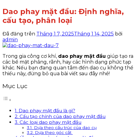
Dao phay mặt đầu: Định nghĩa,
cấu tạo, phân loại
Đã đăng trên
Tháng 1 7, 2025
Tháng 1 14, 2025
bởi
admin
Trong gia công cơ khí,
dao phay mặt đầu
giúp tạo ra
các bề mặt phẳng, rãnh, hay các hình dạng phức tạp
khác. Nếu bạn đang quan tâm đến dao cụ không thể
thiếu này, đừng bỏ qua bài viết sau đây nhé!
Mục Lục
1. Dao phay mặt đầu là gì?
2. Cấu tạo chính của dao phay mặt đầu
3. Các loại dao phay mặt đầu
3.1. Dựa theo cấu trúc của dao cụ
3.2. Dựa theo góc cắt