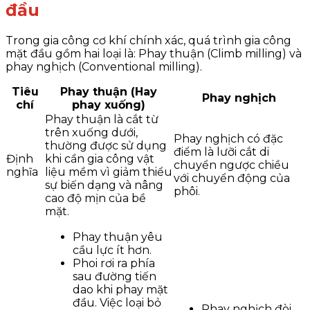
đầu
Trong gia công cơ khí chính xác, quá trình gia công
mặt đầu gồm hai loại là: Phay thuận (Climb milling) và
phay nghịch (Conventional milling).
Tiêu
Phay thuận (Hay
Phay nghịch
chí
phay xuống)
Phay thuận là cắt từ
trên xuống dưới,
Phay nghịch có đặc
thường được sử dụng
điểm là lưỡi cắt di
Định
khi cần gia công vật
chuyển ngược chiều
nghĩa
liệu mềm vì giảm thiểu
với chuyển động của
sự biến dạng và nâng
phôi.
cao độ mịn của bề
mặt.
Phay thuận yêu
cầu lực ít hơn.
Phoi rơi ra phía
sau đường tiến
dao khi phay mặt
đầu. Việc loại bỏ
Phay nghịch đòi