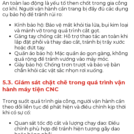
An toàn lao động là yếu tố then chốt trong gia công
cơ khí. Người vận hành cần trang bị đầy đủ các dụng
cụ bảo hộ để tránh rủi ro:
Kính bảo hộ
: Bảo vệ mắt khỏi tia lửa, bụi kim loại
và mảnh vỡ trong quá trình cắt gọt.
Găng tay chống cắt
: Hỗ trợ thao tác an toàn khi
lắp đặt phôi và thay dao cắt, tránh bị trầy xước
hoặc đứt tay.
Quần áo bảo hộ
: Mặc quần áo gọn gàng, không
quá rộng để tránh vướng vào máy móc.
Giày bảo hộ
: Chống trơn trượt và bảo vệ bàn
chân khỏi các vật sắc nhọn rơi xuống.
5.3. Giám sát chặt chẽ trong quá trình vận
hành máy tiện CNC
Trong suốt quá trình gia công, người vận hành cần
theo dõi liên tục để phát hiện và điều chỉnh kịp thời
khi có sự cố:
Quan sát tốc độ cắt và lượng chạy dao
: Điều
chỉnh phù hợp để tránh hiện tượng gãy dao