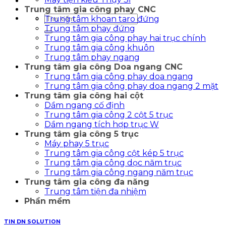
Trung tâm gia công phay CNC
Tìm
Trung tâm khoan taro đứng
kiếm:
Trung tâm phay đứng
Trung tâm gia công phay hai trục chính
Trung tâm gia công khuôn
Trung tâm phay ngang
Trung tâm gia công Doa ngang CNC
Trung tâm gia công phay doa ngang
Trung tâm gia công phay doa ngang 2 mặt
Trung tâm gia công hai cột
Dầm ngang cố định
Trung tâm gia công 2 cột 5 trục
Dầm ngang tích hợp trục W
Trung tâm gia công 5 trục
Máy phay 5 trục
Trung tâm gia công cột kép 5 trục
Trung tâm gia công dọc năm trục
Trung tâm gia công ngang năm trục
Trung tâm gia công đa năng
Trung tâm tiện đa nhiệm
Phần mềm
TIN DN SOLUTION