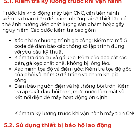
5.1. Kiểm tra kỹ lưỡng trước khi vận hành
Trước khi khởi động máy tiện CNC, cần tiến hành
kiểm tra toàn diện để tránh những sai số thiết lập có
thể ảnh hưởng đến chất lượng sản phẩm hoặc gây
nguy hiểm. Các bước kiểm tra bao gồm:
Xác nhận chương trình gia công
: Kiểm tra mã G-
code để đảm bảo các thông số lập trình đúng
với yêu cầu kỹ thuật.
Kiểm tra dao cụ và gá kẹp
: Đảm bảo dao cắt sắc
bén, gá kẹp chặt chẽ, không bị lỏng lẻo.
Xác minh tọa độ và điểm gốc
: Kiểm tra tọa độ gốc
của phôi và điểm 0 để tránh va chạm khi gia
công.
Đảm bảo nguồn điện và hệ thống bôi trơn
: Kiểm
tra áp suất dầu bôi trơn, mức nước làm mát và
kết nối điện để máy hoạt động ổn định.
Kiểm tra kỹ lưỡng trước khi vận hành máy tiện CN
5.2. Sử dụng thiết bị bảo hộ lao động