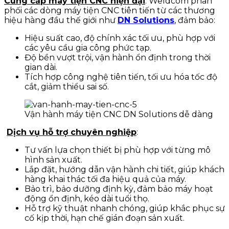
Cung cấp máy tiện CNC hiện đại
: Weldcom phân
phối các dòng máy tiện CNC tiên tiến từ các thương
hiệu hàng đầu thế giới như
DN Solutions
, đảm bảo:
Hiệu suất cao, độ chính xác tối ưu
, phù hợp với
các yêu cầu gia công phức tạp.
Độ bền vượt trội
, vận hành ổn định trong thời
gian dài.
Tích hợp công nghệ tiên tiến
, tối ưu hóa tốc độ
cắt, giảm thiểu sai số.
Vận hành máy tiện CNC DN Solutions dễ dàng
Dịch vụ hỗ trợ chuyên nghiệp
:
Tư vấn lựa chọn thiết bị phù hợp
với từng mô
hình sản xuất.
Lắp đặt, hướng dẫn vận hành chi tiết
, giúp khách
hàng khai thác tối đa hiệu quả của máy.
Bảo trì, bảo dưỡng định kỳ
, đảm bảo máy hoạt
động ổn định, kéo dài tuổi thọ.
Hỗ trợ kỹ thuật nhanh chóng
, giúp khắc phục sự
cố kịp thời, hạn chế gián đoạn sản xuất.