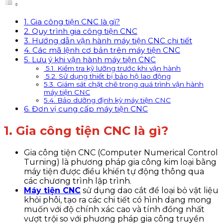
1. Gia công tiện CNC là gì?
2. Quy trình gia công tiện CNC
3. Hướng dẫn vận hành máy tiện CNC chi tiết
4. Các mã lệnh cơ bản trên máy tiện CNC
5. Lưu ý khi vận hành máy tiện CNC
5.1. Kiểm tra kỹ lưỡng trước khi vận hành
5.2. Sử dụng thiết bị bảo hộ lao động
5.3. Giám sát chặt chẽ trong quá trình vận hành
máy tiện CNC
5.4. Bảo dưỡng định kỳ máy tiện CNC
6. Đơn vị cung cấp máy tiện CNC
1. Gia công tiện CNC là gì?
Gia công tiện CNC (Computer Numerical Control
Turning) là phương pháp gia công kim loại bằng
máy tiện được điều khiển tự động thông qua
các chương trình lập trình.
Máy tiện CNC
sử dụng dao cắt để loại bỏ vật liệu
khỏi phôi, tạo ra các chi tiết có hình dạng mong
muốn với độ chính xác cao và tính đồng nhất
vượt trội so với phương pháp gia công truyền