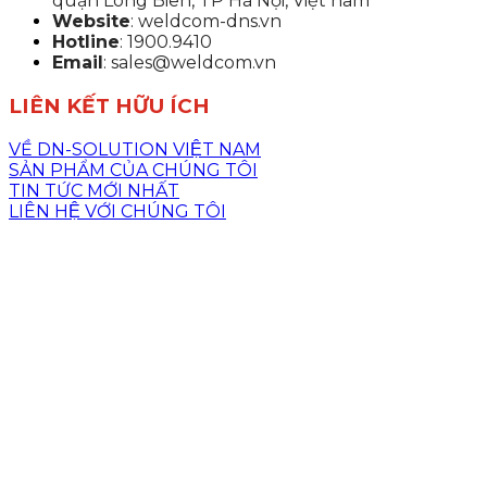
quận Long Biên, TP Hà Nội, Việt nam
Website
: weldcom-dns.vn
Hotline
: 1900.9410
Email
: sales@weldcom.vn
LIÊN KẾT HỮU ÍCH
VỀ DN-SOLUTION VIỆT NAM
SẢN PHẨM CỦA CHÚNG TÔI
TIN TỨC MỚI NHẤT
LIÊN HỆ VỚI CHÚNG TÔI