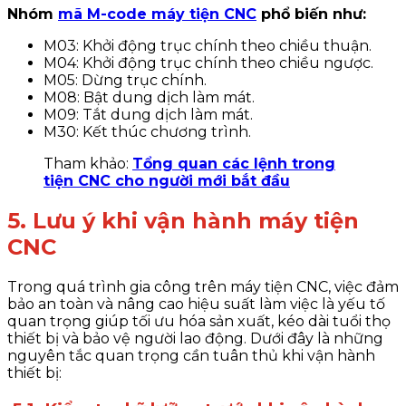
Nhóm
mã M-code máy tiện CNC
phổ biến như:
M03: Khởi động trục chính theo chiều thuận.
M04: Khởi động trục chính theo chiều ngược.
M05: Dừng trục chính.
M08: Bật dung dịch làm mát.
M09: Tắt dung dịch làm mát.
M30: Kết thúc chương trình.
Tham khảo:
Tổng quan các lệnh trong
tiện CNC cho người mới bắt đầu
5. Lưu ý khi vận hành máy tiện
CNC
Trong quá trình gia công trên máy tiện CNC, việc đảm
bảo an toàn và nâng cao hiệu suất làm việc là yếu tố
quan trọng giúp tối ưu hóa sản xuất, kéo dài tuổi thọ
thiết bị và bảo vệ người lao động. Dưới đây là những
nguyên tắc quan trọng cần tuân thủ khi vận hành
thiết bị: