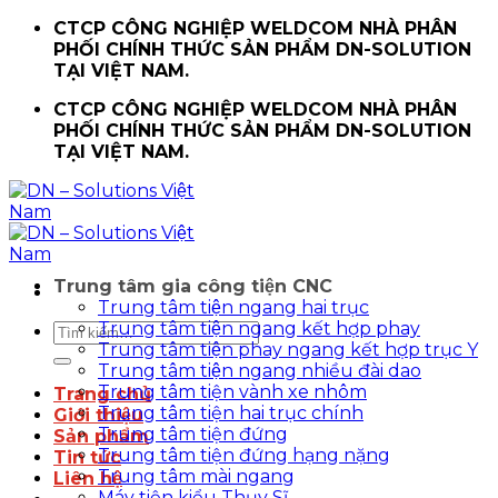
Chuyển
CTCP CÔNG NGHIỆP WELDCOM NHÀ PHÂN
đến
PHỐI CHÍNH THỨC SẢN PHẨM DN-SOLUTION
nội
TẠI VIỆT NAM.
dung
CTCP CÔNG NGHIỆP WELDCOM NHÀ PHÂN
PHỐI CHÍNH THỨC SẢN PHẨM DN-SOLUTION
TẠI VIỆT NAM.
Trung tâm gia công tiện CNC
Trung tâm tiện ngang hai trục
Trung tâm tiện ngang kết hợp phay
Tìm
Trung tâm tiện phay ngang kết hợp trục Y
kiếm:
Trung tâm tiện ngang nhiều đài dao
Trung tâm tiện vành xe nhôm
Trang chủ
Trung tâm tiện hai trục chính
Giới thiệu
Trung tâm tiện đứng
Sản phẩm
Trung tâm tiện đứng hạng nặng
Tin tức
Trung tâm mài ngang
Liên hệ
Máy tiện kiểu Thụy Sĩ