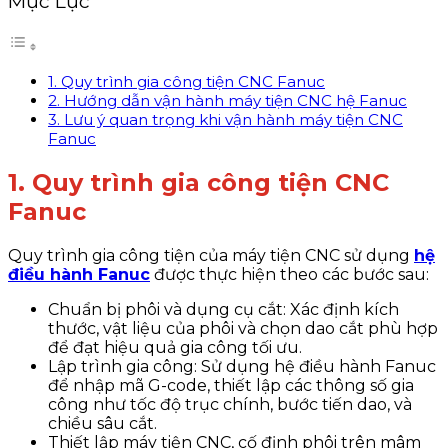
Mục Lục
1. Quy trình gia công tiện CNC Fanuc
2. Hướng dẫn vận hành máy tiện CNC hệ Fanuc
3. Lưu ý quan trọng khi vận hành máy tiện CNC
Fanuc
1. Quy trình gia công tiện CNC
Fanuc
Quy trình gia công tiện của máy tiện CNC sử dụng
hệ
điều hành Fanuc
được thực hiện theo các bước sau:
Chuẩn bị phôi và dụng cụ cắt: Xác định kích
thước, vật liệu của phôi và chọn dao cắt phù hợp
để đạt hiệu quả gia công tối ưu.
Lập trình gia công: Sử dụng hệ điều hành Fanuc
để nhập mã G-code, thiết lập các thông số gia
công như tốc độ trục chính, bước tiến dao, và
chiều sâu cắt.
Thiết lập máy tiện CNC, cố định phôi trên mâm