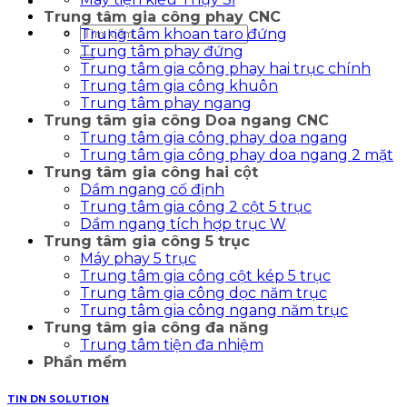
Trung tâm gia công phay CNC
Tìm
Trung tâm khoan taro đứng
kiếm:
Trung tâm phay đứng
Trung tâm gia công phay hai trục chính
Trung tâm gia công khuôn
Trung tâm phay ngang
Trung tâm gia công Doa ngang CNC
Trung tâm gia công phay doa ngang
Trung tâm gia công phay doa ngang 2 mặt
Trung tâm gia công hai cột
Dầm ngang cố định
Trung tâm gia công 2 cột 5 trục
Dầm ngang tích hợp trục W
Trung tâm gia công 5 trục
Máy phay 5 trục
Trung tâm gia công cột kép 5 trục
Trung tâm gia công dọc năm trục
Trung tâm gia công ngang năm trục
Trung tâm gia công đa năng
Trung tâm tiện đa nhiệm
Phần mềm
TIN DN SOLUTION