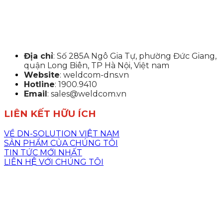
Địa chỉ
: Số 285A Ngô Gia Tự, phường Đức Giang,
quận Long Biên, TP Hà Nội, Việt nam
Website
: weldcom-dns.vn
Hotline
: 1900.9410
Email
: sales@weldcom.vn
LIÊN KẾT HỮU ÍCH
VỀ DN-SOLUTION VIỆT NAM
SẢN PHẨM CỦA CHÚNG TÔI
TIN TỨC MỚI NHẤT
LIÊN HỆ VỚI CHÚNG TÔI