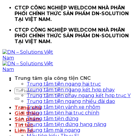
Chuyển
CTCP CÔNG NGHIỆP WELDCOM NHÀ PHÂN
đến
PHỐI CHÍNH THỨC SẢN PHẨM DN-SOLUTION
nội
TẠI VIỆT NAM.
dung
CTCP CÔNG NGHIỆP WELDCOM NHÀ PHÂN
PHỐI CHÍNH THỨC SẢN PHẨM DN-SOLUTION
TẠI VIỆT NAM.
Trung tâm gia công tiện CNC
Trung tâm tiện ngang hai trục
Trung tâm tiện ngang kết hợp phay
Tìm
Trung tâm tiện phay ngang kết hợp trục Y
kiếm:
Trung tâm tiện ngang nhiều đài dao
Trung tâm tiện vành xe nhôm
Trang chủ
Trung tâm tiện hai trục chính
Giới thiệu
Trung tâm tiện đứng
Sản phẩm
Trung tâm tiện đứng hạng nặng
Tin tức
Trung tâm mài ngang
Liên hệ
Máy tiện kiểu Thụy Sĩ