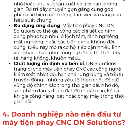
nhỏ hoặc khu vực sản xuất có giới hạn không
gian. Bố trí dây chuyền gọn gàng cũng góp
phần cải thiện môi trường làm việc và nâng cao
hiệu suất chung.
Đa dạng ứng dụng
: Máy tiện phay CNC DN
Solutions có thể gia công các chi tiết có hình
dạng phức tạp như lỗ lệch tâm, rãnh nghiêng,
mặt nghiêng, hoặc các biên dạng không đối
xứng. Điều này mở ra cơ hội tiếp cận nhiều lĩnh
vực khác nhau như công nghiệp ô tô, thiết bị y
tế, hàng không, khuôn mẫu…
Chất lượng ổn định và bền bỉ
: DN Solutions
trang bị cho máy tiện phay CNC các công nghệ
kiểm soát nhiệt độ, hạn chế rung động và tối ưu
truyền động – những yếu tố then chốt để giữ
vững độ chính xác trong thời gian dài. Nhờ đó,
sản phẩm đầu ra luôn đạt độ chuẩn cao, kể cả
khi gia công hàng loạt hoặc chạy máy trong thời
gian dài.
4. Doanh nghiệp nào nên đầu tư
máy tiện phay CNC DN Solutions?