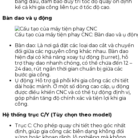
bằng dầu, đảm bảo duy trì tốc độ quay ổn định
kể cả khi gia công liên tục ở tốc độ cao.
Bàn dao và ụ động
Cấu tạo của máy tiện phay CNC: Bàn dao và ụ độn
Bàn dao: Là nơi gá đặt các loại dao cắt và chuyển
đổi giữa các nguyên công khác nhau. Bàn dao
hiện đại có khả năng xoay tự động (turret), hỗ
trợ thay dao nhanh chóng, có thể chứa đến 12 –
24 dao, rút ngắn thời gian chuẩn bị giữa các
bước gia công.
Ụ động: Hỗ trợ gá phôi khi gia công các chi tiết
dài hoặc mảnh. Ở một số dòng cao cấp, ụ động
được điều khiển CNC và có thể tự động định vị,
góp phần tăng độ chính xác và tiện lợi khi gia
công.
Hệ thống trục C/Y (Tùy chọn theo model)
Trục C: Cho phép quay chi tiết theo góc nhất
định, giúp gia công các biên dạng không đối
xứng hoặc khoan rãnh, lỗ nghiêng mà không