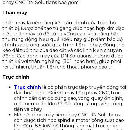
phay CNC DN Solutions bao gồm:
Thân máy
Thân máy là nền tảng kết cấu chính của toàn bộ
thiết bị. Được chế tạo từ gang đúc hoặc hợp kim đặc
biệt, thân máy có độ cứng vững cao, khả năng hấp
thụ rung động hiệu quả. Điều này giúp đảm bảo độ
chính xác trong suốt quá trình tiện – phay, đồng thời
kéo dài tuổi thọ của dao cắt và các linh kiện chuyển
động. Các dòng máy của DN Solutions thường được
thiết kế với thân nghiêng (30˚ hoặc hơn), giúp phoi
rơi tự nhiên, thuận tiện cho thoát phoi và bảo trì.
Trục chính
Trục chính
là bộ phận trực tiếp truyền động tới
dao hoặc phôi. Đối với máy tiện phay CNC, trục
chính cần đạt độ cứng cao, vòng quay ổn định,
mô-men xoắn lớn để đáp ứng cả nguyên công
tiện và phay.
Một số dòng máy tiện phay CNC DN Solutions
còn được tích hợp spindle motor công suất cao
lên đến 18.5 kW, hệ thống làm mát trục chính