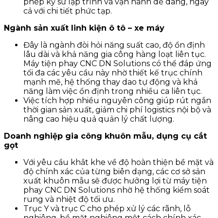
phép kỹ sư lập trình và vận hành dễ dàng, ngay
cả với chi tiết phức tạp.
Ngành sản xuất linh kiện ô tô – xe máy
Đây là ngành đòi hỏi năng suất cao, độ ổn định
lâu dài và khả năng gia công hàng loạt liên tục.
Máy tiện phay CNC DN Solutions có thể đáp ứng
tối đa các yêu cầu này nhờ thiết kế trục chính
mạnh mẽ, hệ thống thay dao tự động và khả
năng làm việc ổn định trong nhiều ca liên tục.
Việc tích hợp nhiều nguyên công giúp rút ngắn
thời gian sản xuất, giảm chi phí logistics nội bộ và
nâng cao hiệu quả quản lý chất lượng.
Doanh nghiệp gia công khuôn mẫu, dụng cụ cắt
gọt
Với yêu cầu khắt khe về độ hoàn thiện bề mặt và
độ chính xác của từng biên dạng, các cơ sở sản
xuất khuôn mẫu sẽ được hưởng lợi từ máy tiện
phay CNC DN Solutions nhờ hệ thống kiểm soát
rung và nhiệt độ tối ưu.
Trục Y và trục C cho phép xử lý các rãnh, lỗ
nghiêng, bề mặt nghiêng một cách chính xác