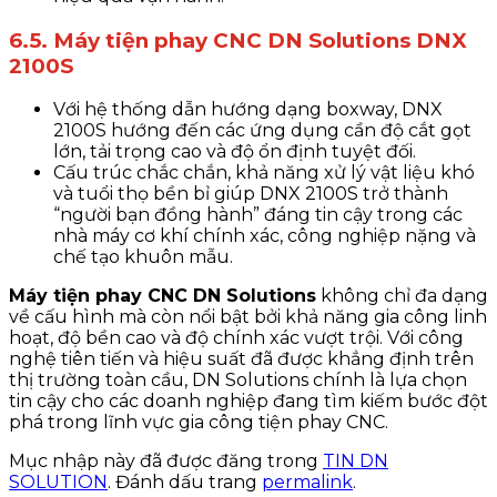
6.5. Máy tiện phay CNC DN Solutions DNX
2100S
Với hệ thống dẫn hướng dạng boxway, DNX
2100S hướng đến các ứng dụng cần độ cắt gọt
lớn, tải trọng cao và độ ổn định tuyệt đối.
Cấu trúc chắc chắn, khả năng xử lý vật liệu khó
và tuổi thọ bền bỉ giúp DNX 2100S trở thành
“người bạn đồng hành” đáng tin cậy trong các
nhà máy cơ khí chính xác, công nghiệp nặng và
chế tạo khuôn mẫu.
Máy tiện phay CNC DN Solutions
không chỉ đa dạng
về cấu hình mà còn nổi bật bởi khả năng gia công linh
hoạt, độ bền cao và độ chính xác vượt trội. Với công
nghệ tiên tiến và hiệu suất đã được khẳng định trên
thị trường toàn cầu, DN Solutions chính là lựa chọn
tin cậy cho các doanh nghiệp đang tìm kiếm bước đột
phá trong lĩnh vực gia công tiện phay CNC.
Mục nhập này đã được đăng trong
TIN DN
SOLUTION
. Đánh dấu trang
permalink
.