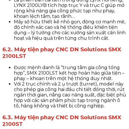
LYNX 2100LYB tích hợp trục Y và trục C giúp mở
rộng khả năng gia công phức tạp như phay,
khoan lệch tâm, tạo rãnh…
Máy sở hữu thiết kế nhỏ gọn, động cơ mạnh mẽ,
độ chính xác cao và hệ thống điều khiển tiện
dụng – lý tưởng cho các xưởng sản xuất cần linh
hoạt và hiệu quả trên từng chu trình cắt.
6.2. Máy tiện phay CNC DN Solutions SMX
2100LST
Được mệnh danh là “trung tâm gia công tổng
hợp”, SMX 2100LST kết hợp hoàn hảo giữa tiện –
phay – khoan trên một hệ thống duy nhất.
Với 2 trục chính và 2 ụ trượt (turret), model này
cho phép gia công hai đầu chi tiết đồng thời, rút
ngắn thời gian, nâng cao năng suất, đặc biệt phù
hợp với các sản phẩm phức tạp trong ngành ô
tô, hàng không và thiết bị công nghiệp.
6.3. Máy tiện phay CNC DN Solutions SMX
2100ST