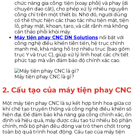
chức năng gia công: tiện (xoay phôi) và phay (di
chuyển dao cắt), cho phép xử lý nhiều nguyên
công chỉ trên một thiết bị. Nhờ đó, người dùng
có thể thực hiện các thao tác như tiện mặt, tiện
lỗ, phay mặt, khoan, taro, và cắt rãnh mà không
cần tháo phôi khỏi máy.
Máy tiện phay CNC DN Solutions
nổi bật với
công nghệ điều khiển tiên tiến, hệ trục chính
mạnh mẽ, khả năng hỗ trợ nhiều trục (bao gồm
trục Y và trục C), giúp xử lý linh hoạt các chi tiết
phức tạp mà vẫn đảm bảo độ chính xác cao.
Máy tiện phay CNC là gì?
2. Cấu tạo của máy tiện phay CNC
Một máy tiện phay CNC là sự kết hợp tinh hoa giữa cơ
khí chế tạo truyền thống và công nghệ điều khiển số
hiện đại. Để đảm bảo khả năng gia công chính xác, ổn
định và hiệu quả, máy được cấu tạo từ nhiều bộ phận
chính, mỗi bộ phận đều đóng vai trò then chốt trong
toàn bộ quá trình hoạt động. Cấu tạo của máy tiện