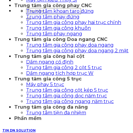
Trung tâm gia công phay CNC
Tìm
Trung tâm khoan taro đứng
kiếm:
Trung tâm phay đứng
Trung tâm gia công phay hai trục chính
Trung tâm gia công khuôn
Trung tâm phay ngang
Trung tâm gia công Doa ngang CNC
Trung tâm gia công phay doa ngang
Trung tâm gia công phay doa ngang 2 mặt
Trung tâm gia công hai cột
Dầm ngang cố định
Trung tâm gia công 2 cột 5 trục
Dầm ngang tích hợp trục W
Trung tâm gia công 5 trục
Máy phay 5 trục
Trung tâm gia công cột kép 5 trục
Trung tâm gia công dọc năm trục
Trung tâm gia công ngang năm trục
Trung tâm gia công đa năng
Trung tâm tiện đa nhiệm
Phần mềm
TIN DN SOLUTION