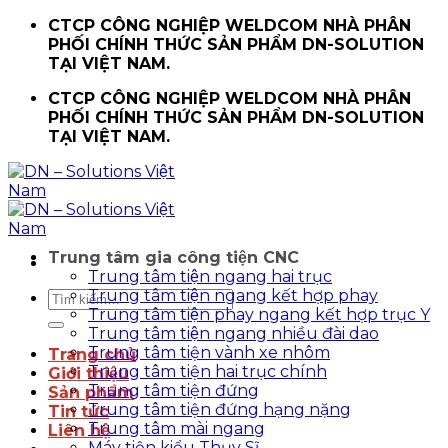
Chuyển
CTCP CÔNG NGHIỆP WELDCOM NHÀ PHÂN
đến
PHỐI CHÍNH THỨC SẢN PHẨM DN-SOLUTION
nội
TẠI VIỆT NAM.
dung
CTCP CÔNG NGHIỆP WELDCOM NHÀ PHÂN
PHỐI CHÍNH THỨC SẢN PHẨM DN-SOLUTION
TẠI VIỆT NAM.
Trung tâm gia công tiện CNC
Trung tâm tiện ngang hai trục
Trung tâm tiện ngang kết hợp phay
Tìm
Trung tâm tiện phay ngang kết hợp trục Y
kiếm:
Trung tâm tiện ngang nhiều đài dao
Trung tâm tiện vành xe nhôm
Trang chủ
Trung tâm tiện hai trục chính
Giới thiệu
Trung tâm tiện đứng
Sản phẩm
Trung tâm tiện đứng hạng nặng
Tin tức
Trung tâm mài ngang
Liên hệ
Máy tiện kiểu Thụy Sĩ