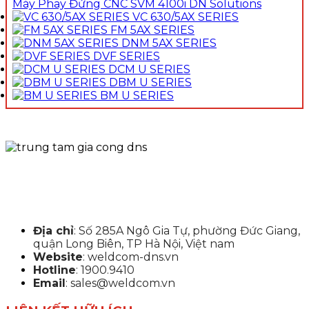
Máy Phay Đứng CNC SVM 4100i DN Solutions
VC 630/5AX SERIES
FM 5AX SERIES
DNM 5AX SERIES
DVF SERIES
DCM U SERIES
DBM U SERIES
BM U SERIES
Địa chỉ
: Số 285A Ngô Gia Tự, phường Đức Giang,
quận Long Biên, TP Hà Nội, Việt nam
Website
: weldcom-dns.vn
Hotline
: 1900.9410
Email
: sales@weldcom.vn