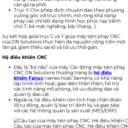
cần gá lại phôi.
Trục Y: Cho phép dịch chuyển dao theo phương
vuông góc với trục chính, mở rộng khả năng
phay các chi tiết dạng hình học phức tạp (rãnh
chữ T, bề mặt nghiêng, bậc thang…).
Sự kết hợp giữa trục C và Y giúp máy tiện phay CNC
của DN Solutions thực hiện đa nguyên công trên một
lần gá, giảm thiểu sai số và tối ưu thời gian.
Hệ điều khiển CNC
Đây là “bộ não” của máy. Các dòng máy tiện phay
CNC DN Solutions thường trang bị
hệ điều
khiển Fanuc
i-series hoặc Siemens, có khả năng
lập trình linh hoạt, giao diện thân thiện, hỗ trợ
các tính năng mô phỏng, tối ưu đường dao và
quản lý dao cắt.
Ngoài ra, hệ điều khiển còn tích hợp chẩn đoán
lỗi tự động, quản lý bảo trì định kỳ và giao tiếp
với các hệ thống quản lý sản xuất (MES/ERP).
Cấu tạo của máy tiện phay CNC: Hệ điều khiển C