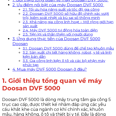
2. Ưu điểm nổi bật của máy Doosan DVF 5000
2.1. Tối ưu hóa năng suất và tốc độ gia công
2.2. Doosan DVF 5000 sở hữu độ chính xác vượt
trội, kiểm soát nhiệt và bù sai số thông minh
2.3. Khả năng gia công linh hoạt – Mở rộng giới hạn
sản xuất
2.4. Máy DVF 5000 tự động hóa toàn diện
2.5. Tiện lợi và thân thiện với người dùng
3. Ứng dụng thực tiễn của Doosan DVF 5000
Doosan
3.1. Doosan DVF 5000 dùng để chế tạo khuôn mẫu
3.2. Sản xuất chi tiết hàng không, robot, y tế và linh
kiện bán dẫn
3.3. Gia công linh kiện ô tô và các bộ phận máy
phức tạp
4. Mua máy DVF 5000 Doosan ở đâu?
1. Giới thiệu tổng quan về máy
Doosan DVF 5000
Doosan DVF 5000 là dòng máy trung tâm gia công 5
trục cao cấp, được thiết kế nhằm đáp ứng các yêu
cầu khắt khe của ngành cơ khí chính xác, khuôn
mẫu, hàng không, ô tô và thiết bị y tế. Đây là dòng