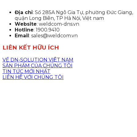
Địa chỉ
: Số 285A Ngô Gia Tự, phường Đức Giang,
quận Long Biên, TP Hà Nội, Việt nam
Website
: weldcom-dns.vn
Hotline
: 1900.9410
Email
: sales@weldcom.vn
LIÊN KẾT HỮU ÍCH
VỀ DN-SOLUTION VIỆT NAM
SẢN PHẨM CỦA CHÚNG TÔI
TIN TỨC MỚI NHẤT
LIÊN HỆ VỚI CHÚNG TÔI