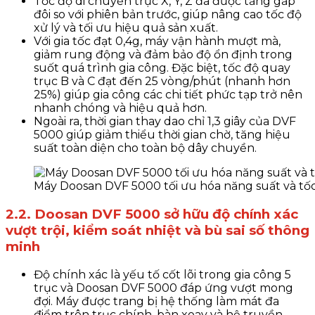
Tốc độ di chuyển trục X, Y, Z đã được tăng gấp
đôi so với phiên bản trước, giúp nâng cao tốc độ
xử lý và tối ưu hiệu quả sản xuất.
Với gia tốc đạt 0,4g, máy vận hành mượt mà,
giảm rung động và đảm bảo độ ổn định trong
suốt quá trình gia công. Đặc biệt, tốc độ quay
trục B và C đạt đến 25 vòng/phút (nhanh hơn
25%) giúp gia công các chi tiết phức tạp trở nên
nhanh chóng và hiệu quả hơn.
Ngoài ra, thời gian thay dao chỉ 1,3 giây của DVF
5000 giúp giảm thiểu thời gian chờ, tăng hiệu
suất toàn diện cho toàn bộ dây chuyền.
Máy Doosan DVF 5000 tối ưu hóa năng suất và tốc
2.2. Doosan DVF 5000 sở hữu độ chính xác
vượt trội, kiểm soát nhiệt và bù sai số thông
minh
Độ chính xác là yếu tố cốt lõi trong gia công 5
trục và Doosan DVF 5000 đáp ứng vượt mong
đợi. Máy được trang bị hệ thống làm mát đa
điểm trên trục chính, bàn xoay và hệ truyền