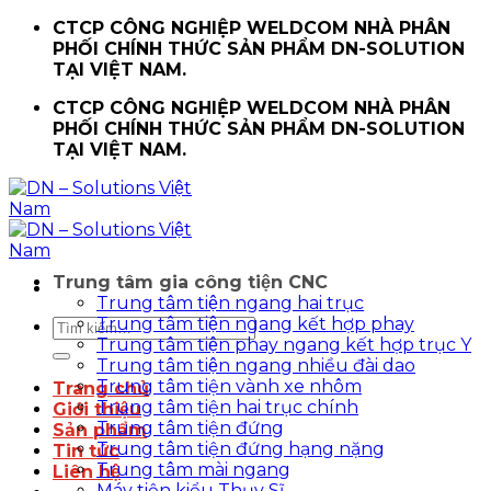
Chuyển
CTCP CÔNG NGHIỆP WELDCOM NHÀ PHÂN
đến
PHỐI CHÍNH THỨC SẢN PHẨM DN-SOLUTION
nội
TẠI VIỆT NAM.
dung
CTCP CÔNG NGHIỆP WELDCOM NHÀ PHÂN
PHỐI CHÍNH THỨC SẢN PHẨM DN-SOLUTION
TẠI VIỆT NAM.
Trung tâm gia công tiện CNC
Trung tâm tiện ngang hai trục
Trung tâm tiện ngang kết hợp phay
Tìm
Trung tâm tiện phay ngang kết hợp trục Y
kiếm:
Trung tâm tiện ngang nhiều đài dao
Trung tâm tiện vành xe nhôm
Trang chủ
Trung tâm tiện hai trục chính
Giới thiệu
Trung tâm tiện đứng
Sản phẩm
Trung tâm tiện đứng hạng nặng
Tin tức
Trung tâm mài ngang
Liên hệ
Máy tiện kiểu Thụy Sĩ