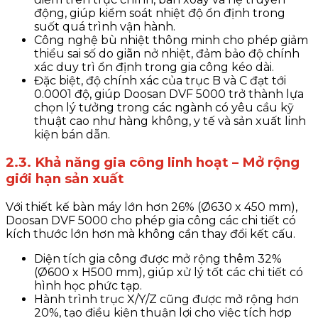
động, giúp kiểm soát nhiệt độ ổn định trong
suốt quá trình vận hành.
Công nghệ bù nhiệt thông minh cho phép giảm
thiểu sai số do giãn nở nhiệt, đảm bảo độ chính
xác duy trì ổn định trong gia công kéo dài.
Đặc biệt, độ chính xác của trục B và C đạt tới
0.0001 độ, giúp Doosan DVF 5000 trở thành lựa
chọn lý tưởng trong các ngành có yêu cầu kỹ
thuật cao như hàng không, y tế và sản xuất linh
kiện bán dẫn.
2.3. Khả năng gia công linh hoạt – Mở rộng
giới hạn sản xuất
Với thiết kế bàn máy lớn hơn 26% (Ø630 x 450 mm),
Doosan DVF 5000 cho phép gia công các chi tiết có
kích thước lớn hơn mà không cần thay đổi kết cấu.
Diện tích gia công được mở rộng thêm 32%
(Ø600 x H500 mm), giúp xử lý tốt các chi tiết có
hình học phức tạp.
Hành trình trục X/Y/Z cũng được mở rộng hơn
20%, tạo điều kiện thuận lợi cho việc tích hợp