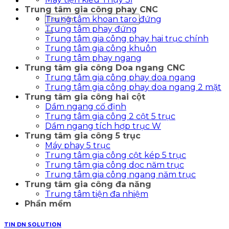
Trung tâm gia công phay CNC
Tìm
Trung tâm khoan taro đứng
kiếm:
Trung tâm phay đứng
Trung tâm gia công phay hai trục chính
Trung tâm gia công khuôn
Trung tâm phay ngang
Trung tâm gia công Doa ngang CNC
Trung tâm gia công phay doa ngang
Trung tâm gia công phay doa ngang 2 mặt
Trung tâm gia công hai cột
Dầm ngang cố định
Trung tâm gia công 2 cột 5 trục
Dầm ngang tích hợp trục W
Trung tâm gia công 5 trục
Máy phay 5 trục
Trung tâm gia công cột kép 5 trục
Trung tâm gia công dọc năm trục
Trung tâm gia công ngang năm trục
Trung tâm gia công đa năng
Trung tâm tiện đa nhiệm
Phần mềm
TIN DN SOLUTION