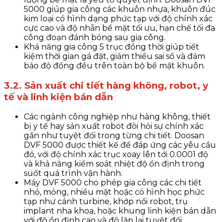
5000 giúp gia công các khuôn nhựa, khuôn đúc
kim loại có hình dạng phức tạp với độ chính xác
cực cao và độ nhẵn bề mặt tối ưu, hạn chế tối đa
công đoạn đánh bóng sau gia công.
Khả năng gia công 5 trục đồng thời giúp tiết
kiệm thời gian gá đặt, giảm thiểu sai số và đảm
bảo độ đồng đều trên toàn bộ bề mặt khuôn.
3.2. Sản xuất chi tiết hàng không, robot, y
tế và linh kiện bán dẫn
Các ngành công nghiệp như hàng không, thiết
bị y tế hay sản xuất robot đòi hỏi sự chính xác
gần như tuyệt đối trong từng chi tiết. Doosan
DVF 5000 được thiết kế để đáp ứng các yêu cầu
đó, với độ chính xác trục xoay lên tới 0.0001 độ
và khả năng kiểm soát nhiệt độ ổn định trong
suốt quá trình vận hành.
Máy DVF 5000 cho phép gia công các chi tiết
nhỏ, mỏng, nhiều mặt hoặc có hình học phức
tạp như cánh turbine, khớp nối robot, trụ
implant nha khoa, hoặc khung linh kiện bán dẫn
với độ ổn định cao và độ lặp lại tuyệt đối.