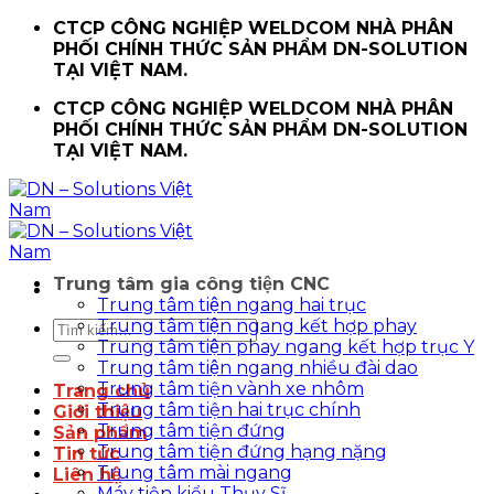
Chuyển
CTCP CÔNG NGHIỆP WELDCOM NHÀ PHÂN
đến
PHỐI CHÍNH THỨC SẢN PHẨM DN-SOLUTION
nội
TẠI VIỆT NAM.
dung
CTCP CÔNG NGHIỆP WELDCOM NHÀ PHÂN
PHỐI CHÍNH THỨC SẢN PHẨM DN-SOLUTION
TẠI VIỆT NAM.
Trung tâm gia công tiện CNC
Trung tâm tiện ngang hai trục
Trung tâm tiện ngang kết hợp phay
Tìm
Trung tâm tiện phay ngang kết hợp trục Y
kiếm:
Trung tâm tiện ngang nhiều đài dao
Trung tâm tiện vành xe nhôm
Trang chủ
Trung tâm tiện hai trục chính
Giới thiệu
Trung tâm tiện đứng
Sản phẩm
Trung tâm tiện đứng hạng nặng
Tin tức
Trung tâm mài ngang
Liên hệ
Máy tiện kiểu Thụy Sĩ