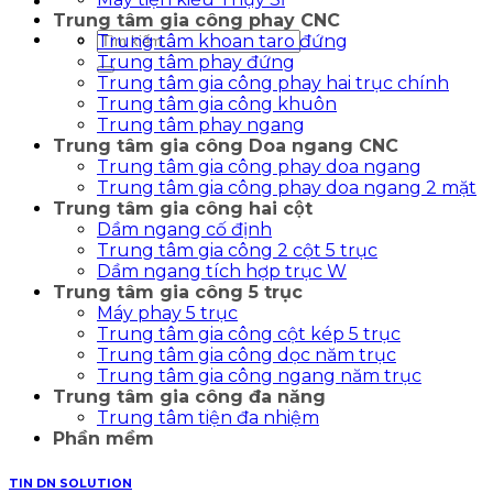
Trung tâm gia công phay CNC
Tìm
Trung tâm khoan taro đứng
kiếm:
Trung tâm phay đứng
Trung tâm gia công phay hai trục chính
Trung tâm gia công khuôn
Trung tâm phay ngang
Trung tâm gia công Doa ngang CNC
Trung tâm gia công phay doa ngang
Trung tâm gia công phay doa ngang 2 mặt
Trung tâm gia công hai cột
Dầm ngang cố định
Trung tâm gia công 2 cột 5 trục
Dầm ngang tích hợp trục W
Trung tâm gia công 5 trục
Máy phay 5 trục
Trung tâm gia công cột kép 5 trục
Trung tâm gia công dọc năm trục
Trung tâm gia công ngang năm trục
Trung tâm gia công đa năng
Trung tâm tiện đa nhiệm
Phần mềm
TIN DN SOLUTION