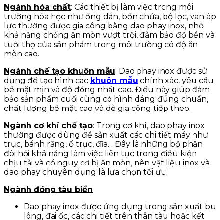
Ngành hóa chất
: Các thiết bị làm việc trong môi
trường hóa học như ống dẫn, bồn chứa, bộ lọc, van áp
lực thường được gia công bằng dao phay inox, nhờ
khả năng chống ăn mòn vượt trội, đảm bảo độ bền và
tuổi thọ của sản phẩm trong môi trường có độ ăn
mòn cao.
Ngành chế tạo khuôn mẫu
: Dao phay inox được sử
dụng để tạo hình các
khuôn mẫu
chính xác, yêu cầu
bề mặt mịn và độ đồng nhất cao. Điều này giúp đảm
bảo sản phẩm cuối cùng có hình dáng đúng chuẩn,
chất lượng bề mặt cao và dễ gia công tiếp theo.
Ngành cơ khí chế tạo
: Trong cơ khí, dao phay inox
thường được dùng để sản xuất các chi tiết máy như
trục, bánh răng, ổ trục, đĩa… Đây là những bộ phận
đòi hỏi khả năng làm việc liên tục trong điều kiện
chịu tải và có nguy cơ bị ăn mòn, nên vật liệu inox và
dao phay chuyên dụng là lựa chọn tối ưu.
Ngành đóng tàu biển
Dao phay inox được ứng dụng trong sản xuất bu
lông, đai ốc, các chi tiết trên thân tàu hoặc kết