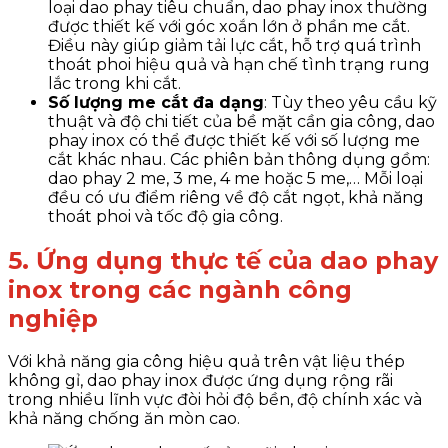
loại dao phay tiêu chuẩn, dao phay inox thường
được thiết kế với góc xoắn lớn ở phần me cắt.
Điều này giúp giảm tải lực cắt, hỗ trợ quá trình
thoát phoi hiệu quả và hạn chế tình trạng rung
lắc trong khi cắt.
Số lượng me cắt đa dạng
: Tùy theo yêu cầu kỹ
thuật và độ chi tiết của bề mặt cần gia công, dao
phay inox có thể được thiết kế với số lượng me
cắt khác nhau. Các phiên bản thông dụng gồm:
dao phay 2 me, 3 me, 4 me hoặc 5 me,… Mỗi loại
đều có ưu điểm riêng về độ cắt ngọt, khả năng
thoát phoi và tốc độ gia công.
5. Ứng dụng thực tế của dao phay
inox trong các ngành công
nghiệp
Với khả năng gia công hiệu quả trên vật liệu thép
không gỉ, dao phay inox được ứng dụng rộng rãi
trong nhiều lĩnh vực đòi hỏi độ bền, độ chính xác và
khả năng chống ăn mòn cao.