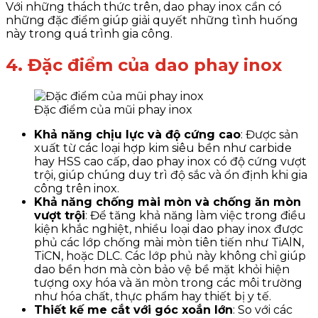
Với những thách thức trên, dao phay inox cần có
những đặc điểm giúp giải quyết những tình huống
này trong quá trình gia công.
4. Đặc điểm của dao phay inox
Đặc điểm của mũi phay inox
Khả năng chịu lực và độ cứng cao
: Được sản
xuất từ các loại hợp kim siêu bền như carbide
hay HSS cao cấp, dao phay inox có độ cứng vượt
trội, giúp chúng duy trì độ sắc và ổn định khi gia
công trên inox.
Khả năng chống mài mòn và chống ăn mòn
vượt trội
: Để tăng khả năng làm việc trong điều
kiện khắc nghiệt, nhiều loại dao phay inox được
phủ các lớp chống mài mòn tiên tiến như TiAlN,
TiCN, hoặc DLC. Các lớp phủ này không chỉ giúp
dao bền hơn mà còn bảo vệ bề mặt khỏi hiện
tượng oxy hóa và ăn mòn trong các môi trường
như hóa chất, thực phẩm hay thiết bị y tế.
Thiết kế me cắt với góc xoắn lớn
: So với các