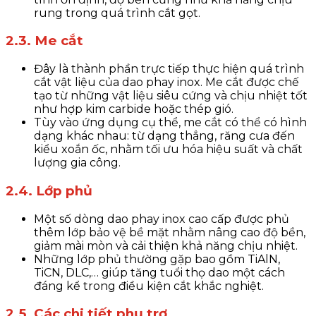
rung trong quá trình cắt gọt.
2.3. Me cắt
Đây là thành phần trực tiếp thực hiện quá trình
cắt vật liệu của dao phay inox. Me cắt được chế
tạo từ những vật liệu siêu cứng và chịu nhiệt tốt
như hợp kim carbide hoặc thép gió.
Tùy vào ứng dụng cụ thể, me cắt có thể có hình
dạng khác nhau: từ dạng thẳng, răng cưa đến
kiểu xoắn ốc, nhằm tối ưu hóa hiệu suất và chất
lượng gia công.
2.4. Lớp phủ
Một số dòng dao phay inox cao cấp được phủ
thêm lớp bảo vệ bề mặt nhằm nâng cao độ bền,
giảm mài mòn và cải thiện khả năng chịu nhiệt.
Những lớp phủ thường gặp bao gồm TiAlN,
TiCN, DLC,… giúp tăng tuổi thọ dao một cách
đáng kể trong điều kiện cắt khắc nghiệt.
2.5. Các chi tiết phụ trợ