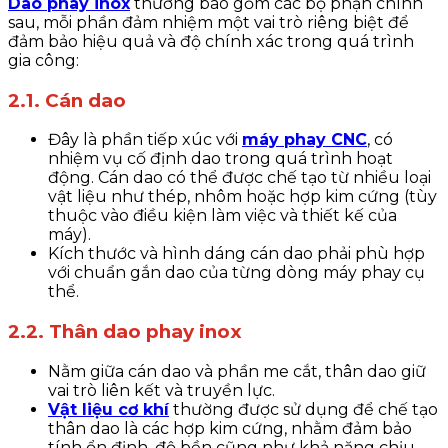
Dao phay inox
thường bao gồm các bộ phận chính
sau, mỗi phần đảm nhiệm một vai trò riêng biệt để
đảm bảo hiệu quả và độ chính xác trong quá trình
gia công:
2.1. Cán dao
Đây là phần tiếp xúc với
máy phay CNC
, có
nhiệm vụ cố định dao trong quá trình hoạt
động. Cán dao có thể được chế tạo từ nhiều loại
vật liệu như thép, nhôm hoặc hợp kim cứng (tùy
thuộc vào điều kiện làm việc và thiết kế của
máy).
Kích thước và hình dáng cán dao phải phù hợp
với chuẩn gắn dao của từng dòng máy phay cụ
thể.
2.2. Thân dao phay inox
Nằm giữa cán dao và phần me cắt, thân dao giữ
vai trò liên kết và truyền lực.
Vật liệu cơ khí
thường được sử dụng để chế tạo
thân dao là các hợp kim cứng, nhằm đảm bảo
tính ổn định, độ bền cũng như khả năng chịu