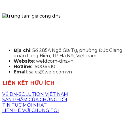
Địa chỉ
: Số 285A Ngô Gia Tự, phường Đức Giang,
quận Long Biên, TP Hà Nội, Việt nam
Website
: weldcom-dns.vn
Hotline
: 1900.9410
Email
: sales@weldcom.vn
LIÊN KẾT HỮU ÍCH
VỀ DN-SOLUTION VIỆT NAM
SẢN PHẨM CỦA CHÚNG TÔI
TIN TỨC MỚI NHẤT
LIÊN HỆ VỚI CHÚNG TÔI