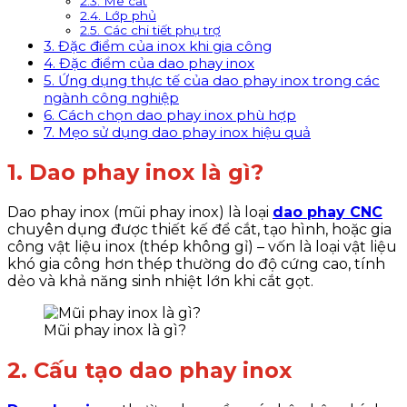
2.3. Me cắt
2.4. Lớp phủ
2.5. Các chi tiết phụ trợ
3. Đặc điểm của inox khi gia công
4. Đặc điểm của dao phay inox
5. Ứng dụng thực tế của dao phay inox trong các
ngành công nghiệp
6. Cách chọn dao phay inox phù hợp
7. Mẹo sử dụng dao phay inox hiệu quả
1. Dao phay inox là gì?
Dao phay inox (mũi phay inox) là loại
dao phay CNC
chuyên dụng được thiết kế để cắt, tạo hình, hoặc gia
công vật liệu inox (thép không gỉ) – vốn là loại vật liệu
khó gia công hơn thép thường do độ cứng cao, tính
dẻo và khả năng sinh nhiệt lớn khi cắt gọt.
Mũi phay inox là gì?
2. Cấu tạo dao phay inox