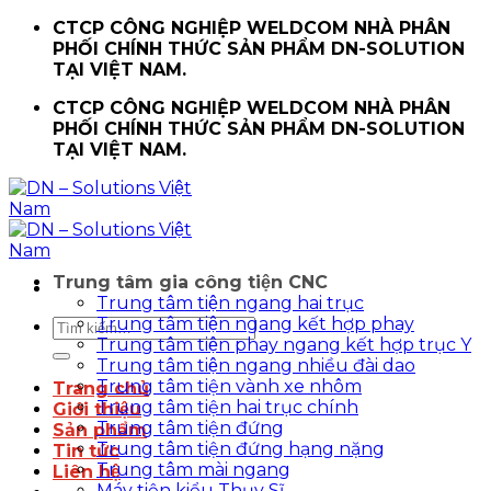
Chuyển
CTCP CÔNG NGHIỆP WELDCOM NHÀ PHÂN
đến
PHỐI CHÍNH THỨC SẢN PHẨM DN-SOLUTION
nội
TẠI VIỆT NAM.
dung
CTCP CÔNG NGHIỆP WELDCOM NHÀ PHÂN
PHỐI CHÍNH THỨC SẢN PHẨM DN-SOLUTION
TẠI VIỆT NAM.
Trung tâm gia công tiện CNC
Trung tâm tiện ngang hai trục
Trung tâm tiện ngang kết hợp phay
Tìm
Trung tâm tiện phay ngang kết hợp trục Y
kiếm:
Trung tâm tiện ngang nhiều đài dao
Trung tâm tiện vành xe nhôm
Trang chủ
Trung tâm tiện hai trục chính
Giới thiệu
Trung tâm tiện đứng
Sản phẩm
Trung tâm tiện đứng hạng nặng
Tin tức
Trung tâm mài ngang
Liên hệ
Máy tiện kiểu Thụy Sĩ