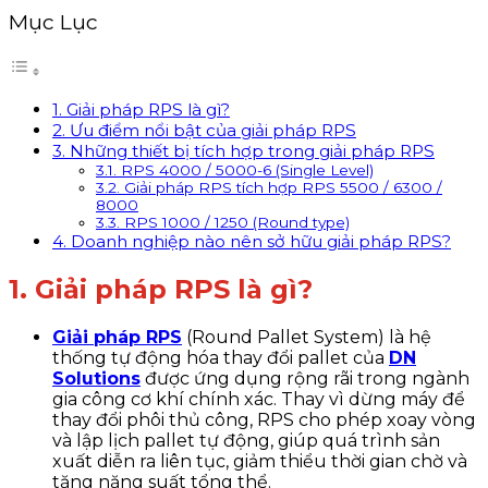
Mục Lục
1. Giải pháp RPS là gì?
2. Ưu điểm nổi bật của giải pháp RPS
3. Những thiết bị tích hợp trong giải pháp RPS
3.1. RPS 4000 / 5000-6 (Single Level)
3.2. Giải pháp RPS tích hợp RPS 5500 / 6300 /
8000
3.3. RPS 1000 / 1250 (Round type)
4. Doanh nghiệp nào nên sở hữu giải pháp RPS?
1. Giải pháp RPS là gì?
Giải pháp RPS
(Round Pallet System) là hệ
thống tự động hóa thay đổi pallet của
DN
Solutions
được ứng dụng rộng rãi trong ngành
gia công cơ khí chính xác. Thay vì dừng máy để
thay đổi phôi thủ công, RPS cho phép xoay vòng
và lập lịch pallet tự động, giúp quá trình sản
xuất diễn ra liên tục, giảm thiểu thời gian chờ và
tăng năng suất tổng thể.