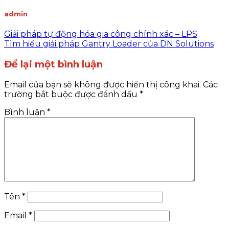
admin
Giải pháp tự động hóa gia công chính xác – LPS
Tìm hiểu giải pháp Gantry Loader​ của DN Solutions
Để lại một bình luận
Email của bạn sẽ không được hiển thị công khai.
Các
trường bắt buộc được đánh dấu
*
Bình luận
*
Tên
*
Email
*