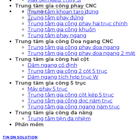
Trung tâm gia công phay CNC
Tìm
Trung tâm khoan taro đứng
kiếm:
Trung tâm phay đứng
Trung tâm gia công phay hai trục chính
Trung tâm gia công khuôn
Trung tâm phay ngang
Trung tâm gia công Doa ngang CNC
Trung tâm gia công phay doa ngang
Trung tâm gia công phay doa ngang 2 mặt
Trung tâm gia công hai cột
Dầm ngang cố định
Trung tâm gia công 2 cột 5 trục
Dầm ngang tích hợp trục W
Trung tâm gia công 5 trục
Máy phay 5 trục
Trung tâm gia công cột kép 5 trục
Trung tâm gia công dọc năm trục
Trung tâm gia công ngang năm trục
Trung tâm gia công đa năng
Trung tâm tiện đa nhiệm
Phần mềm
TIN DN SOLUTION