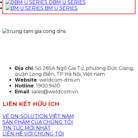
DBM U SERIES
BM U SERIES
Địa chỉ
: Số 285A Ngô Gia Tự, phường Đức Giang,
quận Long Biên, TP Hà Nội, Việt nam
Website
: weldcom-dns.vn
Hotline
: 1900.9410
Email
: sales@weldcom.vn
LIÊN KẾT HỮU ÍCH
VỀ DN-SOLUTION VIỆT NAM
SẢN PHẨM CỦA CHÚNG TÔI
TIN TỨC MỚI NHẤT
LIÊN HỆ VỚI CHÚNG TÔI