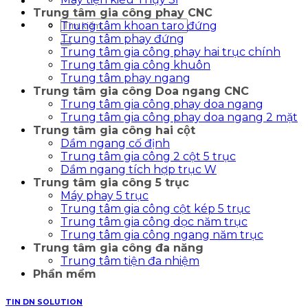
Trung tâm gia công phay CNC
Tìm
Trung tâm khoan taro đứng
kiếm:
Trung tâm phay đứng
Trung tâm gia công phay hai trục chính
Trung tâm gia công khuôn
Trung tâm phay ngang
Trung tâm gia công Doa ngang CNC
Trung tâm gia công phay doa ngang
Trung tâm gia công phay doa ngang 2 mặt
Trung tâm gia công hai cột
Dầm ngang cố định
Trung tâm gia công 2 cột 5 trục
Dầm ngang tích hợp trục W
Trung tâm gia công 5 trục
Máy phay 5 trục
Trung tâm gia công cột kép 5 trục
Trung tâm gia công dọc năm trục
Trung tâm gia công ngang năm trục
Trung tâm gia công đa năng
Trung tâm tiện đa nhiệm
Phần mềm
TIN DN SOLUTION