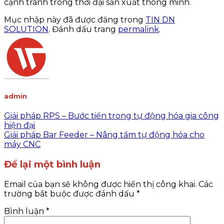
cạnh tranh trong thời đại sản xuất thông minh.
Mục nhập này đã được đăng trong
TIN DN
SOLUTION
. Đánh dấu trang
permalink
.
admin
Giải pháp RPS – Bước tiến trong tự động hóa gia công
hiện đại
Giải pháp Bar Feeder​ – Nâng tầm tự động hóa cho
máy CNC
Để lại một bình luận
Email của bạn sẽ không được hiển thị công khai.
Các
trường bắt buộc được đánh dấu
*
Bình luận
*