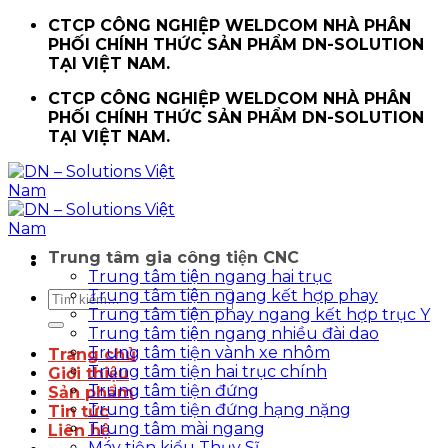
Chuyển
CTCP CÔNG NGHIỆP WELDCOM NHÀ PHÂN
đến
PHỐI CHÍNH THỨC SẢN PHẨM DN-SOLUTION
nội
TẠI VIỆT NAM.
dung
CTCP CÔNG NGHIỆP WELDCOM NHÀ PHÂN
PHỐI CHÍNH THỨC SẢN PHẨM DN-SOLUTION
TẠI VIỆT NAM.
Trung tâm gia công tiện CNC
Trung tâm tiện ngang hai trục
Trung tâm tiện ngang kết hợp phay
Tìm
Trung tâm tiện phay ngang kết hợp trục Y
kiếm:
Trung tâm tiện ngang nhiều đài dao
Trung tâm tiện vành xe nhôm
Trang chủ
Trung tâm tiện hai trục chính
Giới thiệu
Trung tâm tiện đứng
Sản phẩm
Trung tâm tiện đứng hạng nặng
Tin tức
Trung tâm mài ngang
Liên hệ
Máy tiện kiểu Thụy Sĩ