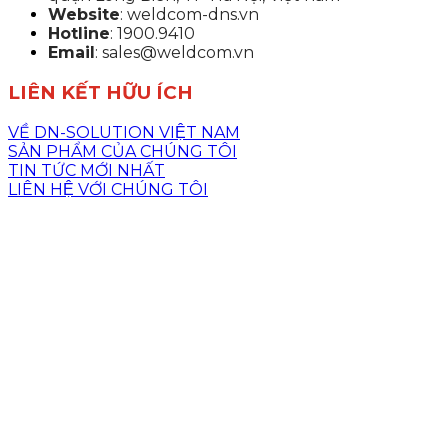
Website
: weldcom-dns.vn
Hotline
: 1900.9410
Email
: sales@weldcom.vn
LIÊN KẾT HỮU ÍCH
VỀ DN-SOLUTION VIỆT NAM
SẢN PHẨM CỦA CHÚNG TÔI
TIN TỨC MỚI NHẤT
LIÊN HỆ VỚI CHÚNG TÔI