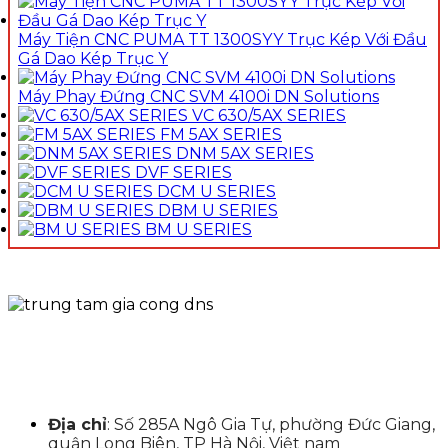
Máy Tiện CNC PUMA TT 1300SYY Trục Kép Với Đầu
Gá Dao Kép Trục Y
Máy Phay Đứng CNC SVM 4100i DN Solutions
VC 630/5AX SERIES
FM 5AX SERIES
DNM 5AX SERIES
DVF SERIES
DCM U SERIES
DBM U SERIES
BM U SERIES
Địa chỉ
: Số 285A Ngô Gia Tự, phường Đức Giang,
quận Long Biên, TP Hà Nội, Việt nam