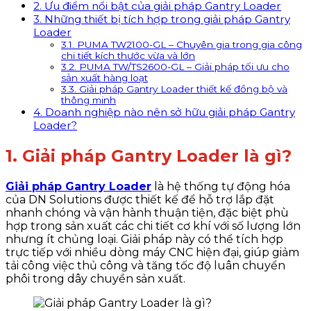
2. Ưu điểm nổi bật của giải pháp Gantry Loader
3. Những thiết bị tích hợp trong giải pháp Gantry
Loader
3.1. PUMA TW2100-GL – Chuyên gia trong gia công
chi tiết kích thước vừa và lớn
3.2. PUMA TW/TS2600-GL – Giải pháp tối ưu cho
sản xuất hàng loạt
3.3. Giải pháp Gantry Loader​ thiết kế đồng bộ và
thông minh
4. Doanh nghiệp nào nên sở hữu giải pháp Gantry
Loader?
1. Giải pháp Gantry Loader là gì?
Giải pháp Gantry Loader
là hệ thống tự động hóa
của DN Solutions được thiết kế để hỗ trợ lắp đặt
nhanh chóng và vận hành thuận tiện, đặc biệt phù
hợp trong sản xuất các chi tiết cơ khí với số lượng lớn
nhưng ít chủng loại. Giải pháp này có thể tích hợp
trực tiếp với nhiều dòng máy CNC hiện đại, giúp giảm
tải công việc thủ công và tăng tốc độ luân chuyển
phôi trong dây chuyền sản xuất.