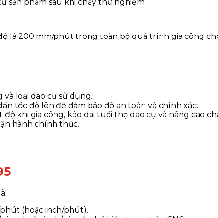
 từ sản phẩm sau khi chạy thử nghiệm.
 độ là 200 mm/phút trong toàn bộ quá trình gia công cho
 và loại dao cụ sử dụng.
dần tốc độ lên để đảm bảo độ an toàn và chính xác.
độ khi gia công, kéo dài tuổi thọ dao cụ và nâng cao c
vận hành chính thức.
95
à:
phút (hoặc inch/phút).