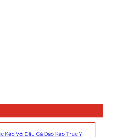
 Kép Với Đầu Gá Dao Kép Trục Y