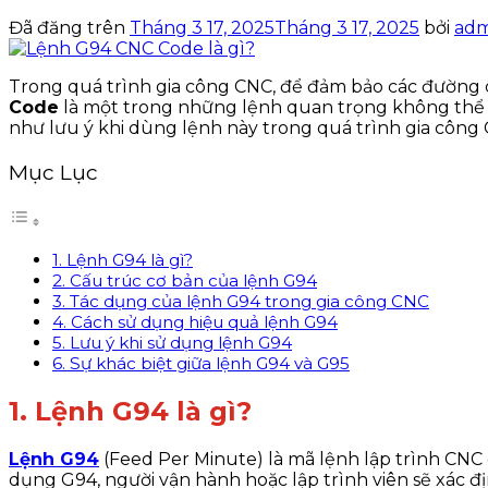
Đã đăng trên
Tháng 3 17, 2025
Tháng 3 17, 2025
bởi
adm
Trong quá trình gia công CNC, để đảm bảo các đường c
Code
là một trong những lệnh quan trọng không thể bỏ
như lưu ý khi dùng lệnh này trong quá trình gia công
Mục Lục
1. Lệnh G94 là gì?
2. Cấu trúc cơ bản của lệnh G94
3. Tác dụng của lệnh G94 trong gia công CNC
4. Cách sử dụng hiệu quả lệnh G94
5. Lưu ý khi sử dụng lệnh G94
6. Sự khác biệt giữa lệnh G94 và G95
1. Lệnh G94 là gì?
Lệnh G94
(Feed Per Minute) là mã lệnh lập trình CNC 
dụng G94, người vận hành hoặc lập trình viên sẽ xác đị