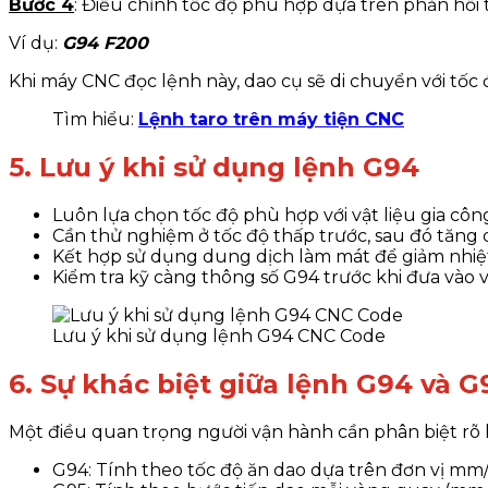
Bước 4
: Điều chỉnh tốc độ phù hợp dựa trên phản hồi
Ví dụ:
G94 F200
Khi máy CNC đọc lệnh này, dao cụ sẽ di chuyển với tốc
Tìm hiểu:
Lệnh taro trên máy tiện CNC
5. Lưu ý khi sử dụng lệnh G94
Luôn lựa chọn tốc độ phù hợp với vật liệu gia công
Cần thử nghiệm ở tốc độ thấp trước, sau đó tăng 
Kết hợp sử dụng dung dịch làm mát để giảm nhiệt 
Kiểm tra kỹ càng thông số G94 trước khi đưa vào 
Lưu ý khi sử dụng lệnh G94 CNC Code
6. Sự khác biệt giữa lệnh G94 và G
Một điều quan trọng người vận hành cần phân biệt rõ l
G94: Tính theo tốc độ ăn dao dựa trên đơn vị mm/