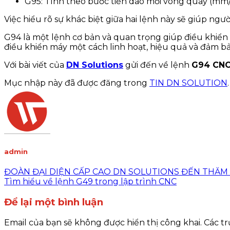
G95: Tính theo bước tiến dao mỗi vòng quay (mm/
Việc hiểu rõ sự khác biệt giữa hai lệnh này sẽ giúp n
G94 là một lệnh cơ bản và quan trọng giúp điều khiển 
điều khiển máy một cách linh hoạt, hiệu quả và đảm bả
Với bài viết của
DN Solutions
gửi đến về lệnh
G94 CNC
Mục nhập này đã được đăng trong
TIN DN SOLUTION
admin
ĐOÀN ĐẠI DIỆN CẤP CAO DN SOLUTIONS ĐẾN THĂM
Tìm hiểu về lệnh G49 trong lập trình CNC
Để lại một bình luận
Email của bạn sẽ không được hiển thị công khai.
Các t