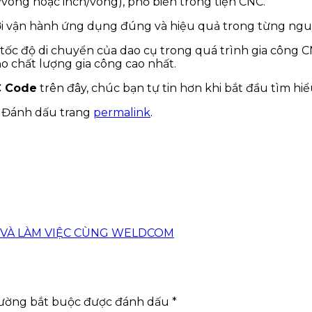
vòng hoặc inch/vòng), phổ biến trong tiện CNC.
gười vận hành ứng dụng đúng và hiệu quả trong từng ngu
tốc độ di chuyển của dao cụ trong quá trình gia công C
o chất lượng gia công cao nhất.
 Code
trên đây, chúc bạn tự tin hơn khi bắt đầu tìm hi
. Đánh dấu trang
permalink
.
 VÀ LÀM VIỆC CÙNG WELDCOM
rường bắt buộc được đánh dấu
*