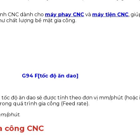
rình CNC dành cho
máy phay CNC
và
máy tiện CNC
, gi
hư chất lượng bề mặt gia công.
G94 F[tốc độ ăn dao]
 tốc độ ăn dao sẽ được tính theo đơn vị mm/phút (hoặc 
rong quá trình gia công (Feed rate).
mm/phút.
ia công CNC