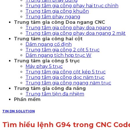
Trung tâm phay đứng
Trung tâm gia công phay hai trục chính
Trung tâm gia công khuôn
Trung tâm phay ngang
Trung tâm gia công Doa ngang CNC
Trung tâm gia công phay doa ngang
Trung tâm gia công phay doa ngang 2 mặt
Trung tâm gia công hai cột
Dầm ngang cố định
Trung tâm gia công 2 cột 5 trục
Dầm ngang tích hợp trục W
Trung tâm gia công 5 trục
Máy phay 5 trục
Trung tâm gia công cột kép 5 trục
Trung tâm gia công dọc năm trục
Trung tâm gia công ngang năm trục
Trung tâm gia công đa năng
Trung tâm tiện đa nhiệm
Phần mềm
TIN DN SOLUTION
Tìm hiểu lệnh G94 trong CNC Cod