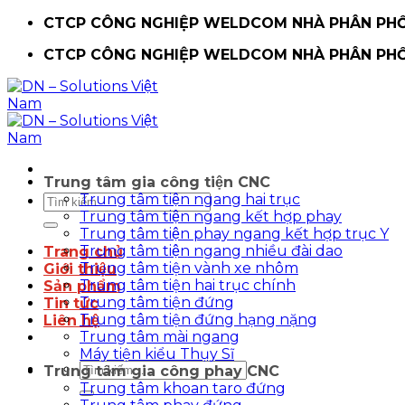
Chuyển
CTCP CÔNG NGHIỆP WELDCOM NHÀ PHÂN PHỐI
đến
CTCP CÔNG NGHIỆP WELDCOM NHÀ PHÂN PHỐI
nội
dung
Trung tâm gia công tiện CNC
Trung tâm tiện ngang hai trục
Tìm
Trung tâm tiện ngang kết hợp phay
kiếm:
Trung tâm tiện phay ngang kết hợp trục Y
Trung tâm tiện ngang nhiều đài dao
Trang chủ
Trung tâm tiện vành xe nhôm
Giới thiệu
Trung tâm tiện hai trục chính
Sản phẩm
Trung tâm tiện đứng
Tin tức
Trung tâm tiện đứng hạng nặng
Liên hệ
Trung tâm mài ngang
Máy tiện kiểu Thụy Sĩ
Tìm
Trung tâm gia công phay CNC
kiếm:
Trung tâm khoan taro đứng